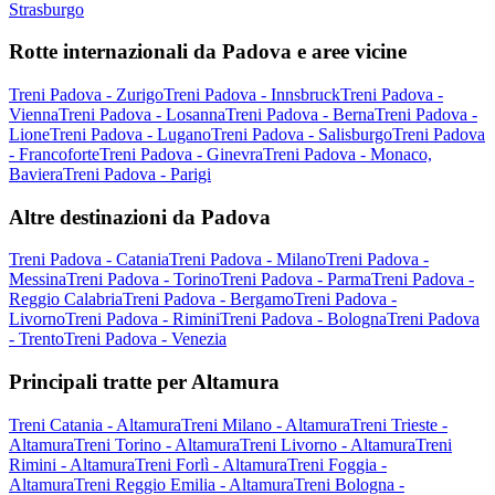
Strasburgo
Rotte internazionali da Padova e aree vicine
Treni Padova - Zurigo
Treni Padova - Innsbruck
Treni Padova -
Vienna
Treni Padova - Losanna
Treni Padova - Berna
Treni Padova -
Lione
Treni Padova - Lugano
Treni Padova - Salisburgo
Treni Padova
- Francoforte
Treni Padova - Ginevra
Treni Padova - Monaco,
Baviera
Treni Padova - Parigi
Altre destinazioni da Padova
Treni Padova - Catania
Treni Padova - Milano
Treni Padova -
Messina
Treni Padova - Torino
Treni Padova - Parma
Treni Padova -
Reggio Calabria
Treni Padova - Bergamo
Treni Padova -
Livorno
Treni Padova - Rimini
Treni Padova - Bologna
Treni Padova
- Trento
Treni Padova - Venezia
Principali tratte per Altamura
Treni Catania - Altamura
Treni Milano - Altamura
Treni Trieste -
Altamura
Treni Torino - Altamura
Treni Livorno - Altamura
Treni
Rimini - Altamura
Treni Forlì - Altamura
Treni Foggia -
Altamura
Treni Reggio Emilia - Altamura
Treni Bologna -