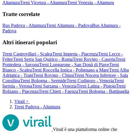
Altamura
Treni Vicenza - Altamura
Treni Venezia - Altamura
Tratte correlate
Bus Padova - Altamura
Treni Altamura - Padova
Bus Altamura -
Padova
Altri itinerari popolari
Treni Castrovillari - Scalea
Treni Imperia - Piacenza
Treni Lecce -
Feltre
Treni Serra San Quirico - Roma
Treni Rovigo - Caserta
Treni
Pontedera - Savona
Treni Longarone - San Donà di Piave
Treni
Bianco - Scalea
Treni Roccella Ionica - Polignano a Mare
Treni Alba
Adriatica - Trani
Treni Rovigo - Chiusi
Treni Nocera Inferiore - Sala
Consilina
Treni Bologna - Sermide
Treni Codigoro - Venezia
Treni
Isernia - Verona
Treni Sarzana - Venezia
Treni Latina - Pistoia
Treni
Bolzano - Piacenza
Treni Chieti - Faenza
Treni Bologna - Battipaglia
Virail
>
Treni Padova - Altamura
Virail è una piattaforma online che