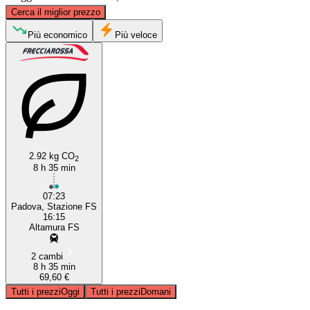
©
CARTO
, ©
OpenStreetMap
contributors
Cerca il miglior prezzo
Padua
Più economico
Più veloce
2.92 kg CO
2
8 h 35 min
Altamura
07:23
Padova, Stazione FS
16:15
Altamura FS
2 cambi
8 h 35 min
69,60 €
Tutti i prezzi
Oggi
Tutti i prezzi
Domani