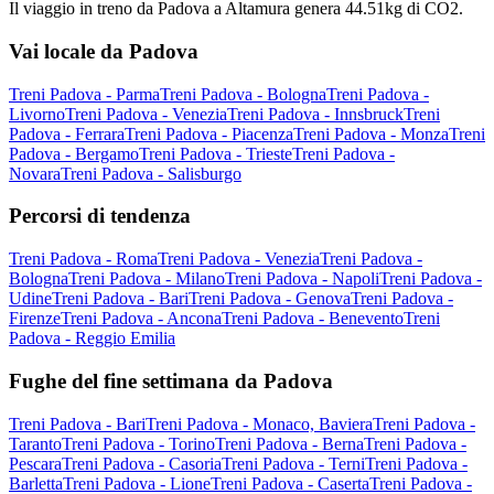
Il viaggio in treno da Padova a Altamura genera 44.51kg di CO2.
Vai locale da Padova
Treni Padova - Parma
Treni Padova - Bologna
Treni Padova -
Livorno
Treni Padova - Venezia
Treni Padova - Innsbruck
Treni
Padova - Ferrara
Treni Padova - Piacenza
Treni Padova - Monza
Treni
Padova - Bergamo
Treni Padova - Trieste
Treni Padova -
Novara
Treni Padova - Salisburgo
Percorsi di tendenza
Treni Padova - Roma
Treni Padova - Venezia
Treni Padova -
Bologna
Treni Padova - Milano
Treni Padova - Napoli
Treni Padova -
Udine
Treni Padova - Bari
Treni Padova - Genova
Treni Padova -
Firenze
Treni Padova - Ancona
Treni Padova - Benevento
Treni
Padova - Reggio Emilia
Fughe del fine settimana da Padova
Treni Padova - Bari
Treni Padova - Monaco, Baviera
Treni Padova -
Taranto
Treni Padova - Torino
Treni Padova - Berna
Treni Padova -
Pescara
Treni Padova - Casoria
Treni Padova - Terni
Treni Padova -
Barletta
Treni Padova - Lione
Treni Padova - Caserta
Treni Padova -