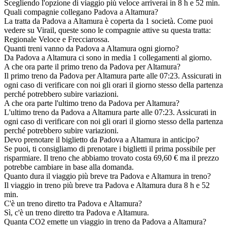
Scegliendo l'opzione di viaggio più veloce arriverai in 8 h e 52 min.
Quali compagnie collegano Padova a Altamura?
La tratta da Padova a Altamura è coperta da 1 società. Come puoi
vedere su Virail, queste sono le compagnie attive su questa tratta:
Regionale Veloce e Frecciarossa.
Quanti treni vanno da Padova a Altamura ogni giorno?
Da Padova a Altamura ci sono in media 1 collegamenti al giorno.
A che ora parte il primo treno da Padova per Altamura?
Il primo treno da Padova per Altamura parte alle 07:23. Assicurati in
ogni caso di verificare con noi gli orari il giorno stesso della partenza
perché potrebbero subire variazioni.
A che ora parte l'ultimo treno da Padova per Altamura?
L'ultimo treno da Padova a Altamura parte alle 07:23. Assicurati in
ogni caso di verificare con noi gli orari il giorno stesso della partenza
perché potrebbero subire variazioni.
Devo prenotare il biglietto da Padova a Altamura in anticipo?
Se puoi, ti consigliamo di prenotare i biglietti il prima possibile per
risparmiare. Il treno che abbiamo trovato costa 69,60 € ma il prezzo
potrebbe cambiare in base alla domanda.
Quanto dura il viaggio più breve tra Padova e Altamura in treno?
Il viaggio in treno più breve tra Padova e Altamura dura 8 h e 52
min.
C'è un treno diretto tra Padova e Altamura?
Sì, c'è un treno diretto tra Padova e Altamura.
Quanta CO2 emette un viaggio in treno da Padova a Altamura?