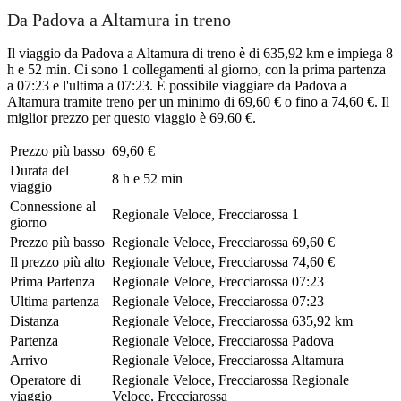
Da Padova a Altamura in treno
Il viaggio da Padova a Altamura di treno è di 635,92 km e impiega 8
h e 52 min. Ci sono 1 collegamenti al giorno, con la prima partenza
a 07:23 e l'ultima a 07:23. È possibile viaggiare da Padova a
Altamura tramite treno per un minimo di 69,60 € o fino a 74,60 €. Il
miglior prezzo per questo viaggio è 69,60 €.
Prezzo più basso
69,60 €
Durata del
8 h e 52 min
viaggio
Connessione al
Regionale Veloce, Frecciarossa
1
giorno
Prezzo più basso
Regionale Veloce, Frecciarossa
69,60 €
Il prezzo più alto
Regionale Veloce, Frecciarossa
74,60 €
Prima Partenza
Regionale Veloce, Frecciarossa
07:23
Ultima partenza
Regionale Veloce, Frecciarossa
07:23
Distanza
Regionale Veloce, Frecciarossa
635,92 km
Partenza
Regionale Veloce, Frecciarossa
Padova
Arrivo
Regionale Veloce, Frecciarossa
Altamura
Operatore di
Regionale Veloce, Frecciarossa
Regionale
viaggio
Veloce, Frecciarossa