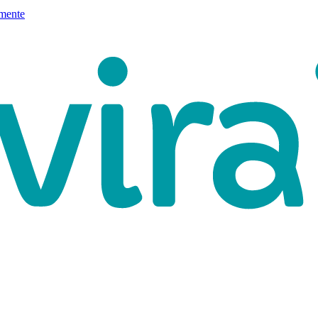
mente