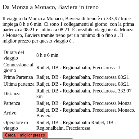
Da Monza a Monaco, Baviera in treno
Il viaggio da Monza a Monaco, Baviera di treno è di 333,97 km e
impiega 8 h e 6 min. Ci sono 1 collegamenti al giorno, con la prima
partenza a 08:21 e l'ultima a 08:21. È possibile viaggiare da Monza
a Monaco, Baviera tramite treno per un minimo di o fino a . Il
miglior prezzo per questo viaggio è .
Durata del
8 h e 6 min
viaggio
Connessione al
Railjet, DB - Regionalbahn, Frecciarossa
1
giorno
Prima Partenza
Railjet, DB - Regionalbahn, Frecciarossa
08:21
Ultima partenza
Railjet, DB - Regionalbahn, Frecciarossa
08:21
Railjet, DB - Regionalbahn, Frecciarossa
333,97
Distanza
km
Partenza
Railjet, DB - Regionalbahn, Frecciarossa
Monza
Railjet, DB - Regionalbahn, Frecciarossa
Monaco,
Arrivo
Baviera
Operatore di
Railjet, DB - Regionalbahn
Railjet, DB -
viaggio
Regionalbahn, Frecciarossa
©
CARTO
, ©
OpenStreetMap
contributors
Cerca il miglior prezzo