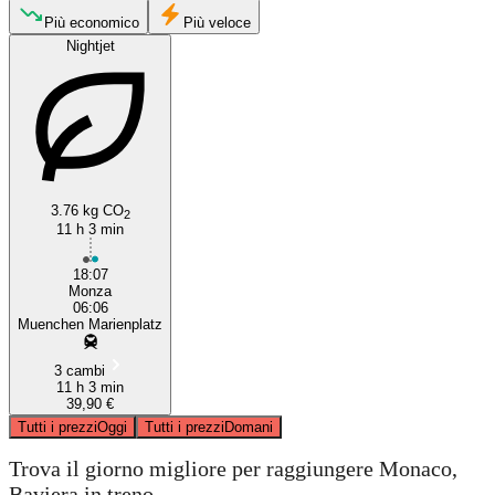
Munich
Più economico
Più veloce
Nightjet
3.76 kg CO
2
11 h 3 min
Monza
18:07
Monza
06:06
Muenchen Marienplatz
3 cambi
11 h 3 min
39,90 €
Tutti i prezzi
Oggi
Tutti i prezzi
Domani
Trova il giorno migliore per raggiungere Monaco,
Baviera in treno