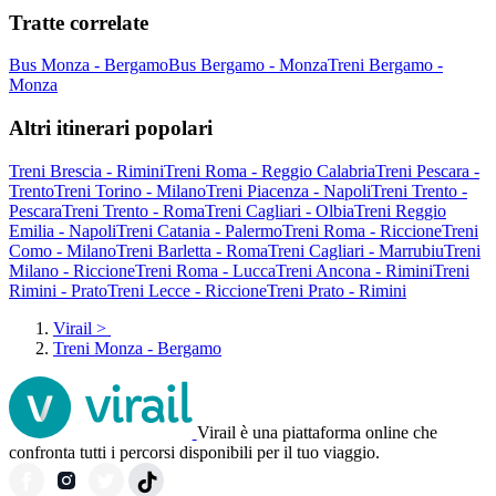
Tratte correlate
Bus Monza - Bergamo
Bus Bergamo - Monza
Treni Bergamo -
Monza
Altri itinerari popolari
Treni Brescia - Rimini
Treni Roma - Reggio Calabria
Treni Pescara -
Trento
Treni Torino - Milano
Treni Piacenza - Napoli
Treni Trento -
Pescara
Treni Trento - Roma
Treni Cagliari - Olbia
Treni Reggio
Emilia - Napoli
Treni Catania - Palermo
Treni Roma - Riccione
Treni
Como - Milano
Treni Barletta - Roma
Treni Cagliari - Marrubiu
Treni
Milano - Riccione
Treni Roma - Lucca
Treni Ancona - Rimini
Treni
Rimini - Prato
Treni Lecce - Riccione
Treni Prato - Rimini
Virail
>
Treni Monza - Bergamo
Virail è una piattaforma online che
confronta tutti i percorsi disponibili per il tuo viaggio.