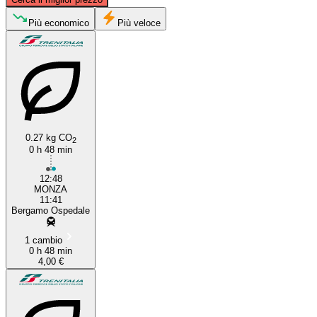
Più economico
Più veloce
Bergamo
0.27 kg CO
Monza
2
0 h 48 min
12:48
MONZA
11:41
Bergamo Ospedale
1 cambio
0 h 48 min
4,00 €