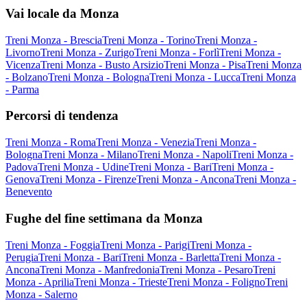
Vai locale da Monza
Treni Monza - Brescia
Treni Monza - Torino
Treni Monza -
Livorno
Treni Monza - Zurigo
Treni Monza - Forlì
Treni Monza -
Vicenza
Treni Monza - Busto Arsizio
Treni Monza - Pisa
Treni Monza
- Bolzano
Treni Monza - Bologna
Treni Monza - Lucca
Treni Monza
- Parma
Percorsi di tendenza
Treni Monza - Roma
Treni Monza - Venezia
Treni Monza -
Bologna
Treni Monza - Milano
Treni Monza - Napoli
Treni Monza -
Padova
Treni Monza - Udine
Treni Monza - Bari
Treni Monza -
Genova
Treni Monza - Firenze
Treni Monza - Ancona
Treni Monza -
Benevento
Fughe del fine settimana da Monza
Treni Monza - Foggia
Treni Monza - Parigi
Treni Monza -
Perugia
Treni Monza - Bari
Treni Monza - Barletta
Treni Monza -
Ancona
Treni Monza - Manfredonia
Treni Monza - Pesaro
Treni
Monza - Aprilia
Treni Monza - Trieste
Treni Monza - Foligno
Treni
Monza - Salerno