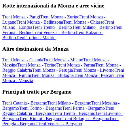
Rotte internazionali da Monza e aree vicine
Treni Monza - Parigi
Treni Monza - Zurigo
Treni Monza -
Lugano
Treni Monza - Bellinzona
Treni Monza - Chiasso
Treni
Milano - Londra
Treni Trento - Berlino
Treni Milano - Berlino
Treni
Verona - Berlino
Treni Venezia - Berlino
Treni Bolzano -
Berlino
Treni Torino - Madrid
Altre destinazioni da Monza
Treni Monza - Catania
Treni Monza - Milano
Treni Monza -
Messina
Treni Monza - Torino
Treni Monza - Parma
Treni Monza -
Reggio Calabria
Treni Monza - Perugia
Treni Monza - Livorno
Treni
Monza - Rimini
Treni Monza - Bologna
Treni Monza - Pescara
Treni
Monza - Venezia
Principali tratte per Bergamo
Treni Catania - Bergamo
Treni Milano - Bergamo
Treni Messina -
Bergamo
Treni Torino - Bergamo
Treni Parma - Bergamo
Treni
Reggio Calabria - Bergamo
Treni Trento - Bergamo
Treni Livorno -
Bergamo
Treni Rimini - Bergamo
Treni Bologna - Bergamo
Treni
Perugia - Bergamo
Treni Venezia - Bergamo