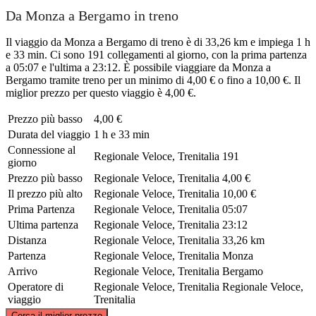
Da Monza a Bergamo in treno
Il viaggio da Monza a Bergamo di treno è di 33,26 km e impiega 1 h
e 33 min. Ci sono 191 collegamenti al giorno, con la prima partenza
a 05:07 e l'ultima a 23:12. È possibile viaggiare da Monza a
Bergamo tramite treno per un minimo di 4,00 € o fino a 10,00 €. Il
miglior prezzo per questo viaggio è 4,00 €.
Prezzo più basso
4,00 €
Durata del viaggio
1 h e 33 min
Connessione al
Regionale Veloce, Trenitalia
191
giorno
Prezzo più basso
Regionale Veloce, Trenitalia
4,00 €
Il prezzo più alto
Regionale Veloce, Trenitalia
10,00 €
Prima Partenza
Regionale Veloce, Trenitalia
05:07
Ultima partenza
Regionale Veloce, Trenitalia
23:12
Distanza
Regionale Veloce, Trenitalia
33,26 km
Partenza
Regionale Veloce, Trenitalia
Monza
Arrivo
Regionale Veloce, Trenitalia
Bergamo
Operatore di
Regionale Veloce, Trenitalia
Regionale Veloce,
viaggio
Trenitalia
©
CARTO
, ©
OpenStreetMap
contributors
Cerca il miglior prezzo