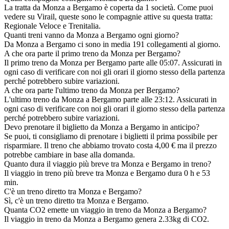
La tratta da Monza a Bergamo è coperta da 1 società. Come puoi
vedere su Virail, queste sono le compagnie attive su questa tratta:
Regionale Veloce e Trenitalia.
Quanti treni vanno da Monza a Bergamo ogni giorno?
Da Monza a Bergamo ci sono in media 191 collegamenti al giorno.
A che ora parte il primo treno da Monza per Bergamo?
Il primo treno da Monza per Bergamo parte alle 05:07. Assicurati in
ogni caso di verificare con noi gli orari il giorno stesso della partenza
perché potrebbero subire variazioni.
A che ora parte l'ultimo treno da Monza per Bergamo?
L'ultimo treno da Monza a Bergamo parte alle 23:12. Assicurati in
ogni caso di verificare con noi gli orari il giorno stesso della partenza
perché potrebbero subire variazioni.
Devo prenotare il biglietto da Monza a Bergamo in anticipo?
Se puoi, ti consigliamo di prenotare i biglietti il prima possibile per
risparmiare. Il treno che abbiamo trovato costa 4,00 € ma il prezzo
potrebbe cambiare in base alla domanda.
Quanto dura il viaggio più breve tra Monza e Bergamo in treno?
Il viaggio in treno più breve tra Monza e Bergamo dura 0 h e 53
min.
C'è un treno diretto tra Monza e Bergamo?
Sì, c'è un treno diretto tra Monza e Bergamo.
Quanta CO2 emette un viaggio in treno da Monza a Bergamo?
Il viaggio in treno da Monza a Bergamo genera 2.33kg di CO2.