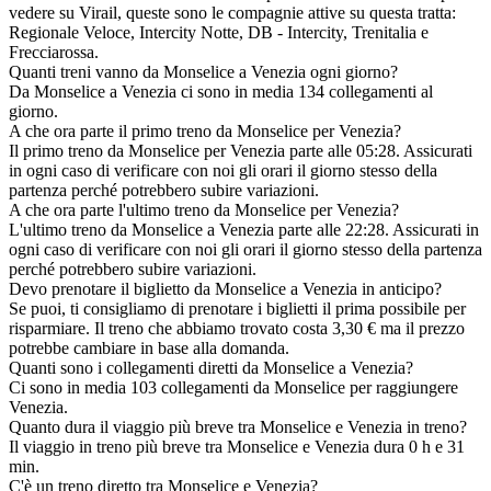
vedere su Virail, queste sono le compagnie attive su questa tratta:
Regionale Veloce, Intercity Notte, DB - Intercity, Trenitalia e
Frecciarossa.
Quanti treni vanno da Monselice a Venezia ogni giorno?
Da Monselice a Venezia ci sono in media 134 collegamenti al
giorno.
A che ora parte il primo treno da Monselice per Venezia?
Il primo treno da Monselice per Venezia parte alle 05:28. Assicurati
in ogni caso di verificare con noi gli orari il giorno stesso della
partenza perché potrebbero subire variazioni.
A che ora parte l'ultimo treno da Monselice per Venezia?
L'ultimo treno da Monselice a Venezia parte alle 22:28. Assicurati in
ogni caso di verificare con noi gli orari il giorno stesso della partenza
perché potrebbero subire variazioni.
Devo prenotare il biglietto da Monselice a Venezia in anticipo?
Se puoi, ti consigliamo di prenotare i biglietti il prima possibile per
risparmiare. Il treno che abbiamo trovato costa 3,30 € ma il prezzo
potrebbe cambiare in base alla domanda.
Quanti sono i collegamenti diretti da Monselice a Venezia?
Ci sono in media 103 collegamenti da Monselice per raggiungere
Venezia.
Quanto dura il viaggio più breve tra Monselice e Venezia in treno?
Il viaggio in treno più breve tra Monselice e Venezia dura 0 h e 31
min.
C'è un treno diretto tra Monselice e Venezia?