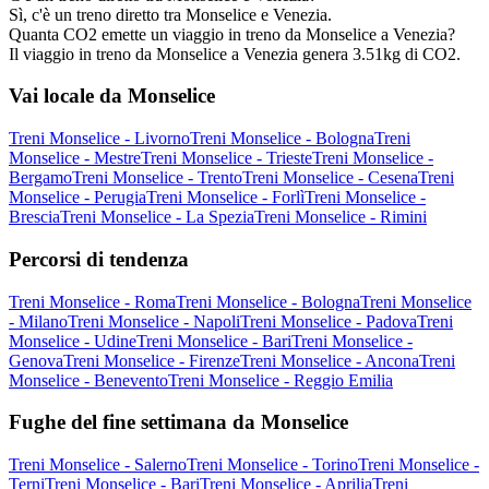
Sì, c'è un treno diretto tra Monselice e Venezia.
Quanta CO2 emette un viaggio in treno da Monselice a Venezia?
Il viaggio in treno da Monselice a Venezia genera 3.51kg di CO2.
Vai locale da Monselice
Treni Monselice - Livorno
Treni Monselice - Bologna
Treni
Monselice - Mestre
Treni Monselice - Trieste
Treni Monselice -
Bergamo
Treni Monselice - Trento
Treni Monselice - Cesena
Treni
Monselice - Perugia
Treni Monselice - Forlì
Treni Monselice -
Brescia
Treni Monselice - La Spezia
Treni Monselice - Rimini
Percorsi di tendenza
Treni Monselice - Roma
Treni Monselice - Bologna
Treni Monselice
- Milano
Treni Monselice - Napoli
Treni Monselice - Padova
Treni
Monselice - Udine
Treni Monselice - Bari
Treni Monselice -
Genova
Treni Monselice - Firenze
Treni Monselice - Ancona
Treni
Monselice - Benevento
Treni Monselice - Reggio Emilia
Fughe del fine settimana da Monselice
Treni Monselice - Salerno
Treni Monselice - Torino
Treni Monselice -
Terni
Treni Monselice - Bari
Treni Monselice - Aprilia
Treni