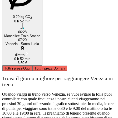
0.29 kg CO
2
0 h 52 min
06:28
Monselice Train Station
07:20
Venezia - Santa Lucia
diretto
0 h 52 min
6,50 €
Tutti i prezzi
Oggi
Tutti i prezzi
Domani
Trova il giorno migliore per raggiungere Venezia in
treno
Quando viaggi in treno verso Venezia, se vuoi evitare la folla puoi
controllare con quale frequenza i nostri clienti viaggeranno nei
prossimi 30 giorni utilizzando il grafico sottostante. In media, le ore
di punta per viaggiare sono tra le 6:30 e le 9:00 del mattino o tra le
16:00 e le 19:00 la sera. Ti preghiamo di tenerlo presente quando
viaggi verso il punto di partenza poiché potresti aver bisogno di un