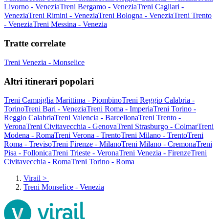
Livorno - Venezia
Treni Bergamo - Venezia
Treni Cagliari -
Venezia
Treni Rimini - Venezia
Treni Bologna - Venezia
Treni Trento
- Venezia
Treni Messina - Venezia
Tratte correlate
Treni Venezia - Monselice
Altri itinerari popolari
Treni Campiglia Marittima - Piombino
Treni Reggio Calabria -
Torino
Treni Bari - Venezia
Treni Roma - Imperia
Treni Torino -
Reggio Calabria
Treni Valencia - Barcellona
Treni Trento -
Verona
Treni Civitavecchia - Genova
Treni Strasburgo - Colmar
Treni
Modena - Roma
Treni Verona - Trento
Treni Milano - Trento
Treni
Roma - Treviso
Treni Firenze - Milano
Treni Milano - Cremona
Treni
Pisa - Follonica
Treni Trieste - Verona
Treni Venezia - Firenze
Treni
Civitavecchia - Roma
Treni Torino - Roma
Virail
>
Treni Monselice - Venezia