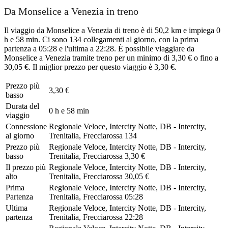
Da Monselice a Venezia in treno
Il viaggio da Monselice a Venezia di treno è di 50,2 km e impiega 0
h e 58 min. Ci sono 134 collegamenti al giorno, con la prima
partenza a 05:28 e l'ultima a 22:28. È possibile viaggiare da
Monselice a Venezia tramite treno per un minimo di 3,30 € o fino a
30,05 €. Il miglior prezzo per questo viaggio è 3,30 €.
Prezzo più
3,30 €
basso
Durata del
0 h e 58 min
viaggio
Connessione
Regionale Veloce, Intercity Notte, DB - Intercity,
al giorno
Trenitalia, Frecciarossa
134
Prezzo più
Regionale Veloce, Intercity Notte, DB - Intercity,
basso
Trenitalia, Frecciarossa
3,30 €
Il prezzo più
Regionale Veloce, Intercity Notte, DB - Intercity,
alto
Trenitalia, Frecciarossa
30,05 €
Prima
Regionale Veloce, Intercity Notte, DB - Intercity,
Partenza
Trenitalia, Frecciarossa
05:28
Ultima
Regionale Veloce, Intercity Notte, DB - Intercity,
partenza
Trenitalia, Frecciarossa
22:28