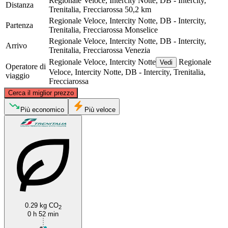
Regionale Veloce, Intercity Notte, DB - Intercity,
Distanza
Trenitalia, Frecciarossa
50,2 km
Regionale Veloce, Intercity Notte, DB - Intercity,
Partenza
Trenitalia, Frecciarossa
Monselice
Regionale Veloce, Intercity Notte, DB - Intercity,
Arrivo
Trenitalia, Frecciarossa
Venezia
Regionale Veloce, Intercity Notte
Regionale
Vedi
Operatore di
Veloce, Intercity Notte, DB - Intercity, Trenitalia,
viaggio
Frecciarossa
©
CARTO
, ©
OpenStreetMap
contributors
Cerca il miglior prezzo
Più economico
Più veloce
Venice
Monselice
0.29 kg CO
2
0 h 52 min