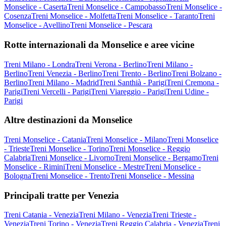
Monselice - Caserta
Treni Monselice - Campobasso
Treni Monselice -
Cosenza
Treni Monselice - Molfetta
Treni Monselice - Taranto
Treni
Monselice - Avellino
Treni Monselice - Pescara
Rotte internazionali da Monselice e aree vicine
Treni Milano - Londra
Treni Verona - Berlino
Treni Milano -
Berlino
Treni Venezia - Berlino
Treni Trento - Berlino
Treni Bolzano -
Berlino
Treni Milano - Madrid
Treni Santhià - Parigi
Treni Cremona -
Parigi
Treni Vercelli - Parigi
Treni Viareggio - Parigi
Treni Udine -
Parigi
Altre destinazioni da Monselice
Treni Monselice - Catania
Treni Monselice - Milano
Treni Monselice
- Trieste
Treni Monselice - Torino
Treni Monselice - Reggio
Calabria
Treni Monselice - Livorno
Treni Monselice - Bergamo
Treni
Monselice - Rimini
Treni Monselice - Mestre
Treni Monselice -
Bologna
Treni Monselice - Trento
Treni Monselice - Messina
Principali tratte per Venezia
Treni Catania - Venezia
Treni Milano - Venezia
Treni Trieste -
Venezia
Treni Torino - Venezia
Treni Reggio Calabria - Venezia
Treni