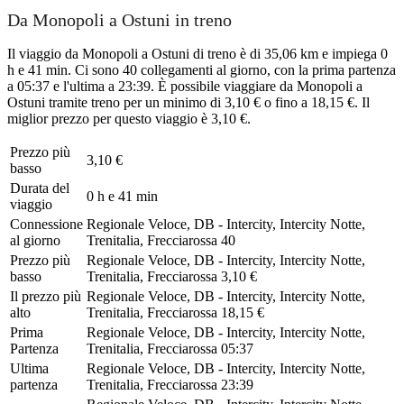
Da Monopoli a Ostuni in treno
Il viaggio da Monopoli a Ostuni di treno è di 35,06 km e impiega 0
h e 41 min. Ci sono 40 collegamenti al giorno, con la prima partenza
a 05:37 e l'ultima a 23:39. È possibile viaggiare da Monopoli a
Ostuni tramite treno per un minimo di 3,10 € o fino a 18,15 €. Il
miglior prezzo per questo viaggio è 3,10 €.
Prezzo più
3,10 €
basso
Durata del
0 h e 41 min
viaggio
Connessione
Regionale Veloce, DB - Intercity, Intercity Notte,
al giorno
Trenitalia, Frecciarossa
40
Prezzo più
Regionale Veloce, DB - Intercity, Intercity Notte,
basso
Trenitalia, Frecciarossa
3,10 €
Il prezzo più
Regionale Veloce, DB - Intercity, Intercity Notte,
alto
Trenitalia, Frecciarossa
18,15 €
Prima
Regionale Veloce, DB - Intercity, Intercity Notte,
Partenza
Trenitalia, Frecciarossa
05:37
Ultima
Regionale Veloce, DB - Intercity, Intercity Notte,
partenza
Trenitalia, Frecciarossa
23:39