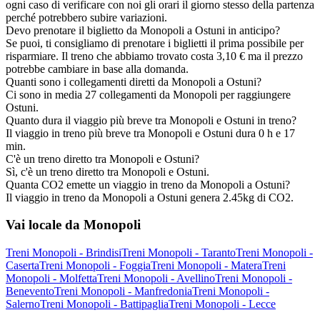
ogni caso di verificare con noi gli orari il giorno stesso della partenza
perché potrebbero subire variazioni.
Devo prenotare il biglietto da Monopoli a Ostuni in anticipo?
Se puoi, ti consigliamo di prenotare i biglietti il prima possibile per
risparmiare. Il treno che abbiamo trovato costa 3,10 € ma il prezzo
potrebbe cambiare in base alla domanda.
Quanti sono i collegamenti diretti da Monopoli a Ostuni?
Ci sono in media 27 collegamenti da Monopoli per raggiungere
Ostuni.
Quanto dura il viaggio più breve tra Monopoli e Ostuni in treno?
Il viaggio in treno più breve tra Monopoli e Ostuni dura 0 h e 17
min.
C'è un treno diretto tra Monopoli e Ostuni?
Sì, c'è un treno diretto tra Monopoli e Ostuni.
Quanta CO2 emette un viaggio in treno da Monopoli a Ostuni?
Il viaggio in treno da Monopoli a Ostuni genera 2.45kg di CO2.
Vai locale da Monopoli
Treni Monopoli - Brindisi
Treni Monopoli - Taranto
Treni Monopoli -
Caserta
Treni Monopoli - Foggia
Treni Monopoli - Matera
Treni
Monopoli - Molfetta
Treni Monopoli - Avellino
Treni Monopoli -
Benevento
Treni Monopoli - Manfredonia
Treni Monopoli -
Salerno
Treni Monopoli - Battipaglia
Treni Monopoli - Lecce