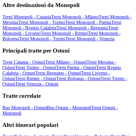
Altre destinazioni da Monopoli
Treni Monopoli - Catania
Treni Monopoli - Milano
Treni Monopoli -
Messina
Treni Monopoli - Torino
Treni Monopoli - Parma
Treni
Monopoli - Reggio Calabria
Treni Monopoli - Bergamo
Treni
Monopoli - Livorno
Treni Monopoli - Rimini
Treni Monopoli -
Bologna
Treni Monopoli - Trento
Treni Monopoli - Venezia
Principali tratte per Ostuni
Treni Catania - Ostuni
Treni Milano - Ostuni
Treni Messina -
Ostuni
Treni Torino - Ostuni
Treni Parma - Ostuni
Treni Reggio
Calabria - Ostuni
Treni Bergamo - Ostuni
Treni Livorno -
Ostuni
Treni Rimini - Ostuni
Treni Bologna - Ostuni
Treni Trento -
Ostuni
Treni Venezia - Ostuni
Tratte correlate
Bus Monopoli - Ostuni
Bus Ostuni - Monopoli
Treni Ostuni -
Monopoli
Altri itinerari popolari