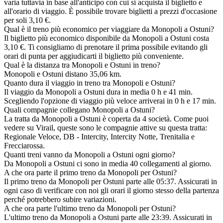
varia tuttavia in base all'anticipo con cui si acquista il biglietto e
all'orario di viaggio. È possibile trovare biglietti a prezzi d'occasione
per soli 3,10 €.
Qual è il treno più economico per viaggiare da Monopoli a Ostuni?
Il biglietto più economico disponibile da Monopoli a Ostuni costa
3,10 €. Ti consigliamo di prenotare il prima possibile evitando gli
orari di punta per aggiudicarti il biglietto più conveniente.
Qual è la distanza tra Monopoli e Ostuni in treno?
Monopoli e Ostuni distano 35,06 km.
Quanto dura il viaggio in treno tra Monopoli e Ostuni?
Il viaggio da Monopoli a Ostuni dura in media 0 h e 41 min.
Scegliendo l'opzione di viaggio più veloce arriverai in 0 h e 17 min.
Quali compagnie collegano Monopoli a Ostuni?
La tratta da Monopoli a Ostuni è coperta da 4 società. Come puoi
vedere su Virail, queste sono le compagnie attive su questa tratta:
Regionale Veloce, DB - Intercity, Intercity Notte, Trenitalia e
Frecciarossa.
Quanti treni vanno da Monopoli a Ostuni ogni giorno?
Da Monopoli a Ostuni ci sono in media 40 collegamenti al giorno.
A che ora parte il primo treno da Monopoli per Ostuni?
Il primo treno da Monopoli per Ostuni parte alle 05:37. Assicurati in
ogni caso di verificare con noi gli orari il giorno stesso della partenza
perché potrebbero subire variazioni.
A che ora parte l'ultimo treno da Monopoli per Ostuni?
L'ultimo treno da Monopoli a Ostuni parte alle 23:39. Assicurati in