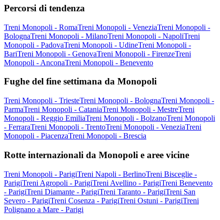
Percorsi di tendenza
Treni Monopoli - Roma
Treni Monopoli - Venezia
Treni Monopoli -
Bologna
Treni Monopoli - Milano
Treni Monopoli - Napoli
Treni
Monopoli - Padova
Treni Monopoli - Udine
Treni Monopoli -
Bari
Treni Monopoli - Genova
Treni Monopoli - Firenze
Treni
Monopoli - Ancona
Treni Monopoli - Benevento
Fughe del fine settimana da Monopoli
Treni Monopoli - Trieste
Treni Monopoli - Bologna
Treni Monopoli -
Parma
Treni Monopoli - Catania
Treni Monopoli - Mestre
Treni
Monopoli - Reggio Emilia
Treni Monopoli - Bolzano
Treni Monopoli
- Ferrara
Treni Monopoli - Trento
Treni Monopoli - Venezia
Treni
Monopoli - Piacenza
Treni Monopoli - Brescia
Rotte internazionali da Monopoli e aree vicine
Treni Monopoli - Parigi
Treni Napoli - Berlino
Treni Bisceglie -
Parigi
Treni Agropoli - Parigi
Treni Avellino - Parigi
Treni Benevento
- Parigi
Treni Diamante - Parigi
Treni Taranto - Parigi
Treni San
Severo - Parigi
Treni Cosenza - Parigi
Treni Ostuni - Parigi
Treni
Polignano a Mare - Parigi