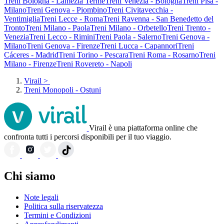
Treni Bologna - Lamezia Terme
Treni Venezia - Bologna
Treni Pisa -
Milano
Treni Genova - Piombino
Treni Civitavecchia -
Ventimiglia
Treni Lecce - Roma
Treni Ravenna - San Benedetto del
Tronto
Treni Milano - Paola
Treni Milano - Orbetello
Treni Trento -
Venezia
Treni Lecco - Rimini
Treni Paola - Salerno
Treni Genova -
Milano
Treni Genova - Firenze
Treni Lucca - Capannori
Treni
Cáceres - Madrid
Treni Torino - Pescara
Treni Roma - Rosarno
Treni
Milano - Firenze
Treni Rovereto - Napoli
Virail
>
Treni Monopoli - Ostuni
Virail è una piattaforma online che
confronta tutti i percorsi disponibili per il tuo viaggio.
Chi siamo
Note legali
Politica sulla riservatezza
Termini e Condizioni