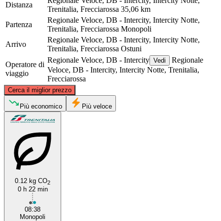
Regionale Veloce, DB - Intercity, Intercity Notte,
Distanza
Trenitalia, Frecciarossa
35,06 km
Regionale Veloce, DB - Intercity, Intercity Notte,
Partenza
Trenitalia, Frecciarossa
Monopoli
Regionale Veloce, DB - Intercity, Intercity Notte,
Arrivo
Trenitalia, Frecciarossa
Ostuni
Regionale Veloce, DB - Intercity
Regionale
Vedi
Operatore di
Veloce, DB - Intercity, Intercity Notte, Trenitalia,
viaggio
Frecciarossa
©
CARTO
, ©
OpenStreetMap
contributors
Cerca il miglior prezzo
Monopoli
Più economico
Più veloce
0.12 kg CO
2
0 h 22 min
Ostuni
08:38
Monopoli