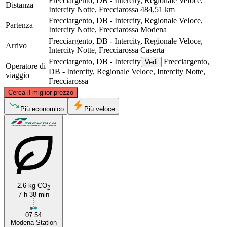
Frecciargento, DB - Intercity, Regionale Veloce,
Distanza
Intercity Notte, Frecciarossa
484,51 km
Frecciargento, DB - Intercity, Regionale Veloce,
Partenza
Intercity Notte, Frecciarossa
Modena
Frecciargento, DB - Intercity, Regionale Veloce,
Arrivo
Intercity Notte, Frecciarossa
Caserta
Frecciargento, DB - Intercity
Frecciargento,
Vedi
Operatore di
DB - Intercity, Regionale Veloce, Intercity Notte,
viaggio
Frecciarossa
©
CARTO
, ©
OpenStreetMap
contributors
Cerca il miglior prezzo
Modena
Più economico
Più veloce
2.6 kg CO
2
7 h 38 min
Caserta
07:54
Modena Station