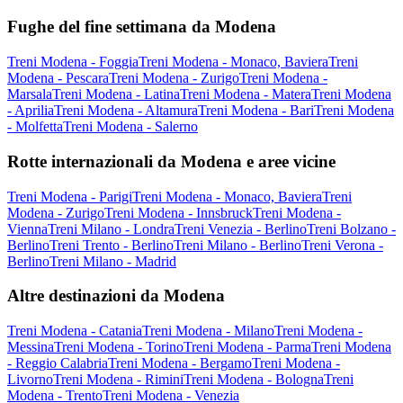
Fughe del fine settimana da Modena
Treni Modena - Foggia
Treni Modena - Monaco, Baviera
Treni
Modena - Pescara
Treni Modena - Zurigo
Treni Modena -
Marsala
Treni Modena - Latina
Treni Modena - Matera
Treni Modena
- Aprilia
Treni Modena - Altamura
Treni Modena - Bari
Treni Modena
- Molfetta
Treni Modena - Salerno
Rotte internazionali da Modena e aree vicine
Treni Modena - Parigi
Treni Modena - Monaco, Baviera
Treni
Modena - Zurigo
Treni Modena - Innsbruck
Treni Modena -
Vienna
Treni Milano - Londra
Treni Venezia - Berlino
Treni Bolzano -
Berlino
Treni Trento - Berlino
Treni Milano - Berlino
Treni Verona -
Berlino
Treni Milano - Madrid
Altre destinazioni da Modena
Treni Modena - Catania
Treni Modena - Milano
Treni Modena -
Messina
Treni Modena - Torino
Treni Modena - Parma
Treni Modena
- Reggio Calabria
Treni Modena - Bergamo
Treni Modena -
Livorno
Treni Modena - Rimini
Treni Modena - Bologna
Treni
Modena - Trento
Treni Modena - Venezia