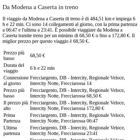
Da Modena a Caserta in treno
Il viaggio da Modena a Caserta di treno è di 484,51 km e impiega 6
h e 22 min. Ci sono 14 collegamenti al giorno, con la prima partenza
a 06:47 e l'ultima a 23:41. È possibile viaggiare da Modena a
Caserta tramite treno per un minimo di 68,50 € o fino a 172,80 €. Il
miglior prezzo per questo viaggio è 68,50 €.
Prezzo più
68,50 €
basso
Durata del
6 h e 22 min
viaggio
Connessione
Frecciargento, DB - Intercity, Regionale Veloce,
al giorno
Intercity Notte, Frecciarossa
14
Prezzo più
Frecciargento, DB - Intercity, Regionale Veloce,
basso
Intercity Notte, Frecciarossa
68,50 €
Il prezzo più
Frecciargento, DB - Intercity, Regionale Veloce,
alto
Intercity Notte, Frecciarossa
172,80 €
Prima
Frecciargento, DB - Intercity, Regionale Veloce,
Partenza
Intercity Notte, Frecciarossa
06:47
Ultima
Frecciargento, DB - Intercity, Regionale Veloce,
partenza
Intercity Notte, Frecciarossa
23:41