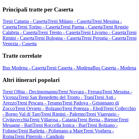
Principali tratte per Caserta
Treni Catania - Caserta
Treni Milano - Caserta
Treni Messina -
Caserta
Treni Torino - Caserta
Treni Parma - Caserta
Treni Reggio
Calabria - Caserta
Treni Trento - Caserta
Treni Livorno - Caserta
Treni
Rimini - Caserta
Treni Bologna - Caserta
Treni Perugia - Caserta
Treni
Venezia - Caserta
Tratte correlate
Bus Modena - Caserta
Treni Caserta - Modena
Bus Caserta - Modena
Altri itinerari popolari
Treni Olbia - Decimomannu
Treni Novara - Ferrara
Treni Messina -
Vicenza
Treni San Benedetto del Tronto - Trani
Treni Asti -
Arezzo
Treni Pescara - Teramo
Treni Padova - Grisignano di
Zocco
Treni Orvieto - Bolzano
Treni Potenza - Eboli
Treni Collecchio
- Borgo Val di Taro
Treni Rimini - Palermo
Treni Viareggio -
Civitavecchia
Treni Villarosa - Catania
Treni Berna - Bienne
Treni
Mesagne - Bari
Treni Roccella Ionica - Bari
Treni Bolzano -
Foligno
Treni Barletta - Polignano a Mare
Treni Voghera -
Roma
Treni Pinerolo - Candiolo