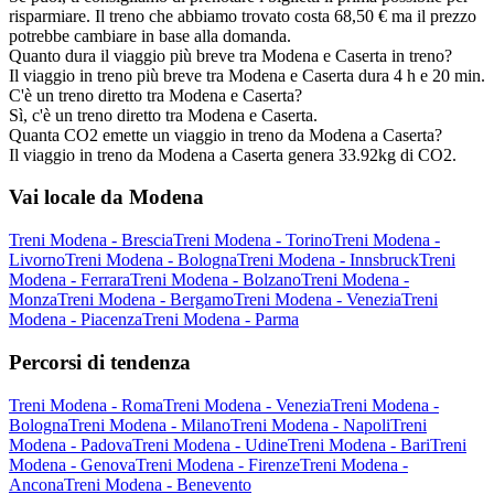
risparmiare. Il treno che abbiamo trovato costa 68,50 € ma il prezzo
potrebbe cambiare in base alla domanda.
Quanto dura il viaggio più breve tra Modena e Caserta in treno?
Il viaggio in treno più breve tra Modena e Caserta dura 4 h e 20 min.
C'è un treno diretto tra Modena e Caserta?
Sì, c'è un treno diretto tra Modena e Caserta.
Quanta CO2 emette un viaggio in treno da Modena a Caserta?
Il viaggio in treno da Modena a Caserta genera 33.92kg di CO2.
Vai locale da Modena
Treni Modena - Brescia
Treni Modena - Torino
Treni Modena -
Livorno
Treni Modena - Bologna
Treni Modena - Innsbruck
Treni
Modena - Ferrara
Treni Modena - Bolzano
Treni Modena -
Monza
Treni Modena - Bergamo
Treni Modena - Venezia
Treni
Modena - Piacenza
Treni Modena - Parma
Percorsi di tendenza
Treni Modena - Roma
Treni Modena - Venezia
Treni Modena -
Bologna
Treni Modena - Milano
Treni Modena - Napoli
Treni
Modena - Padova
Treni Modena - Udine
Treni Modena - Bari
Treni
Modena - Genova
Treni Modena - Firenze
Treni Modena -
Ancona
Treni Modena - Benevento