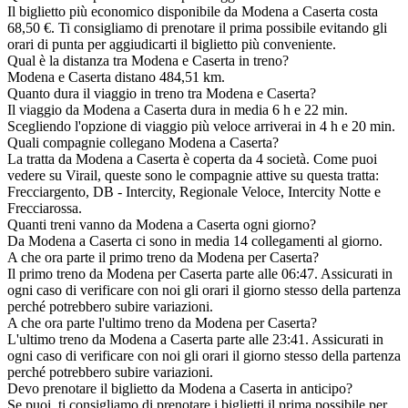
Il biglietto più economico disponibile da Modena a Caserta costa
68,50 €. Ti consigliamo di prenotare il prima possibile evitando gli
orari di punta per aggiudicarti il biglietto più conveniente.
Qual è la distanza tra Modena e Caserta in treno?
Modena e Caserta distano 484,51 km.
Quanto dura il viaggio in treno tra Modena e Caserta?
Il viaggio da Modena a Caserta dura in media 6 h e 22 min.
Scegliendo l'opzione di viaggio più veloce arriverai in 4 h e 20 min.
Quali compagnie collegano Modena a Caserta?
La tratta da Modena a Caserta è coperta da 4 società. Come puoi
vedere su Virail, queste sono le compagnie attive su questa tratta:
Frecciargento, DB - Intercity, Regionale Veloce, Intercity Notte e
Frecciarossa.
Quanti treni vanno da Modena a Caserta ogni giorno?
Da Modena a Caserta ci sono in media 14 collegamenti al giorno.
A che ora parte il primo treno da Modena per Caserta?
Il primo treno da Modena per Caserta parte alle 06:47. Assicurati in
ogni caso di verificare con noi gli orari il giorno stesso della partenza
perché potrebbero subire variazioni.
A che ora parte l'ultimo treno da Modena per Caserta?
L'ultimo treno da Modena a Caserta parte alle 23:41. Assicurati in
ogni caso di verificare con noi gli orari il giorno stesso della partenza
perché potrebbero subire variazioni.
Devo prenotare il biglietto da Modena a Caserta in anticipo?
Se puoi, ti consigliamo di prenotare i biglietti il prima possibile per