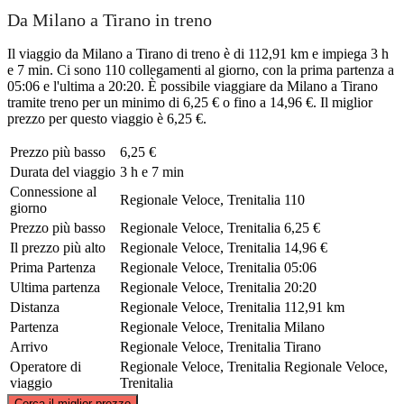
Da Milano a Tirano in treno
Il viaggio da Milano a Tirano di treno è di 112,91 km e impiega 3 h
e 7 min. Ci sono 110 collegamenti al giorno, con la prima partenza a
05:06 e l'ultima a 20:20. È possibile viaggiare da Milano a Tirano
tramite treno per un minimo di 6,25 € o fino a 14,96 €. Il miglior
prezzo per questo viaggio è 6,25 €.
Prezzo più basso
6,25 €
Durata del viaggio
3 h e 7 min
Connessione al
Regionale Veloce, Trenitalia
110
giorno
Prezzo più basso
Regionale Veloce, Trenitalia
6,25 €
Il prezzo più alto
Regionale Veloce, Trenitalia
14,96 €
Prima Partenza
Regionale Veloce, Trenitalia
05:06
Ultima partenza
Regionale Veloce, Trenitalia
20:20
Distanza
Regionale Veloce, Trenitalia
112,91 km
Partenza
Regionale Veloce, Trenitalia
Milano
Arrivo
Regionale Veloce, Trenitalia
Tirano
Operatore di
Regionale Veloce, Trenitalia
Regionale Veloce,
viaggio
Trenitalia
©
CARTO
, ©
OpenStreetMap
contributors
Cerca il miglior prezzo