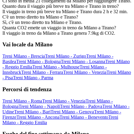
Ci sono in media 21 collegamenti da Milano per raggiungere Tirano.
Quanto dura il viaggio più breve tra Milano e Tirano in treno?
Il viaggio in treno più breve tra Milano e Tirano dura 2 h e 32 min.
C'è un treno diretto tra Milano e Tirano?
Sì, c'è un treno diretto tra Milano e Tirano.
Quanta CO2 emette un viaggio in treno da Milano a Tirano?
Il viaggio in treno da Milano a Tirano genera 7.9kg di CO2.
Vai locale da Milano
Treni Milano - Brescia
Treni Milano - Zurigo
Treni Milano -
Basilea
Treni Milano - Bologna
Treni Milano - Losanna
Treni Milano
- Reggio Emilia
Treni Milano - Mulhouse
Treni Milano -
Innsbruck
Treni Milano - Ferrara
Treni Milano - Venezia
Treni Milano
- Pisa
Treni Milano - Parma
Percorsi di tendenza
Treni Milano - Roma
Treni Milano - Venezia
Treni Milano -
Bologna
Treni Milano - Napoli
Treni Milano - Padova
Treni Milano -
Udine
Treni Milano - Bari
Treni Milano - Genova
Treni Milano -
Firenze
Treni Milano - Ancona
Treni Milano - Benevento
Treni
Milano - Reggio Emilia
Fughe del fine settimana da Milano