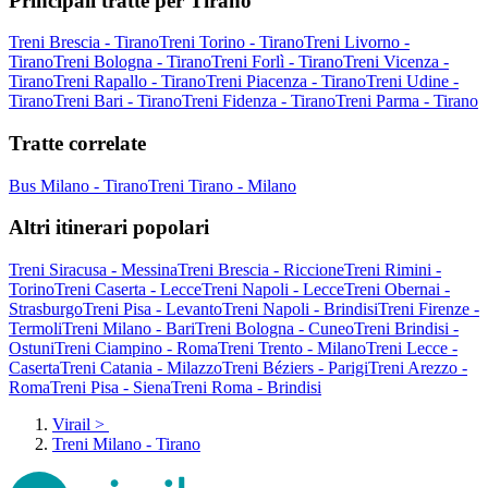
Principali tratte per Tirano
Treni Brescia - Tirano
Treni Torino - Tirano
Treni Livorno -
Tirano
Treni Bologna - Tirano
Treni Forlì - Tirano
Treni Vicenza -
Tirano
Treni Rapallo - Tirano
Treni Piacenza - Tirano
Treni Udine -
Tirano
Treni Bari - Tirano
Treni Fidenza - Tirano
Treni Parma - Tirano
Tratte correlate
Bus Milano - Tirano
Treni Tirano - Milano
Altri itinerari popolari
Treni Siracusa - Messina
Treni Brescia - Riccione
Treni Rimini -
Torino
Treni Caserta - Lecce
Treni Napoli - Lecce
Treni Obernai -
Strasburgo
Treni Pisa - Levanto
Treni Napoli - Brindisi
Treni Firenze -
Termoli
Treni Milano - Bari
Treni Bologna - Cuneo
Treni Brindisi -
Ostuni
Treni Ciampino - Roma
Treni Trento - Milano
Treni Lecce -
Caserta
Treni Catania - Milazzo
Treni Béziers - Parigi
Treni Arezzo -
Roma
Treni Pisa - Siena
Treni Roma - Brindisi
Virail
>
Treni Milano - Tirano