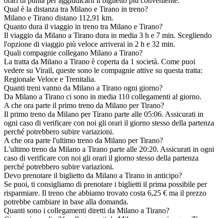
orari di punta per aggiudicarti il biglietto più conveniente.
Qual è la distanza tra Milano e Tirano in treno?
Milano e Tirano distano 112,91 km.
Quanto dura il viaggio in treno tra Milano e Tirano?
Il viaggio da Milano a Tirano dura in media 3 h e 7 min. Scegliendo
l'opzione di viaggio più veloce arriverai in 2 h e 32 min.
Quali compagnie collegano Milano a Tirano?
La tratta da Milano a Tirano è coperta da 1 società. Come puoi
vedere su Virail, queste sono le compagnie attive su questa tratta:
Regionale Veloce e Trenitalia.
Quanti treni vanno da Milano a Tirano ogni giorno?
Da Milano a Tirano ci sono in media 110 collegamenti al giorno.
A che ora parte il primo treno da Milano per Tirano?
Il primo treno da Milano per Tirano parte alle 05:06. Assicurati in
ogni caso di verificare con noi gli orari il giorno stesso della partenza
perché potrebbero subire variazioni.
A che ora parte l'ultimo treno da Milano per Tirano?
L'ultimo treno da Milano a Tirano parte alle 20:20. Assicurati in ogni
caso di verificare con noi gli orari il giorno stesso della partenza
perché potrebbero subire variazioni.
Devo prenotare il biglietto da Milano a Tirano in anticipo?
Se puoi, ti consigliamo di prenotare i biglietti il prima possibile per
risparmiare. Il treno che abbiamo trovato costa 6,25 € ma il prezzo
potrebbe cambiare in base alla domanda.
Quanti sono i collegamenti diretti da Milano a Tirano?