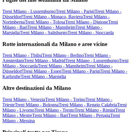
Treni Milano - Lussemburgo
Treni Milano - Parigi
Treni Milano -
Düsseldorf
Treni Milano - Monaco, Baviera
Treni Milano -
Norimberga
Treni Milano - Tolosa
Treni Milano - Digione
Treni
Milano - Bari
Treni Milano - Mannheim
Treni Milano -
Marsiglia
Treni Milano - Salisburgo
Treni Milano - Stoccarda
Rotte internazionali da Milano e aree vicine
Treni Milano - Tbilisi
Treni Milano - Berlino
Treni Milano -
Amsterdam
Treni Milano - Madrid
Treni Milano - Lussemburgo
Treni
Milano - Stoccarda
Treni Milano - Mannheim
Treni Milano -
Düsseldorf
Treni Milano - Essen
Treni Milano - Parigi
Treni Milano -
Karlsruhe
Treni Milano - Marsiglia
Altre destinazioni da Milano
Treni Milano - Venezia
Treni Milano - Torino
Treni Milano -
Trieste
Treni Milano - Bologna
Treni Milano - Reggio Calabria
Treni
Milano - Livorno
Treni Milano - Trento
Treni Milano - Rimini
Treni
Milano - Mestre
Treni Milano - Bari
Treni Milano - Perugia
Treni
Milano - Messina