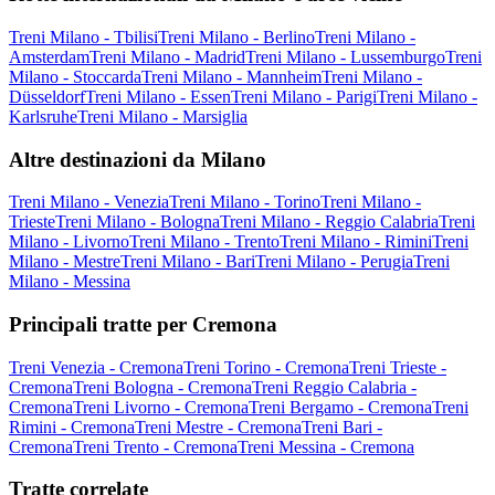
Treni Milano - Tbilisi
Treni Milano - Berlino
Treni Milano -
Amsterdam
Treni Milano - Madrid
Treni Milano - Lussemburgo
Treni
Milano - Stoccarda
Treni Milano - Mannheim
Treni Milano -
Düsseldorf
Treni Milano - Essen
Treni Milano - Parigi
Treni Milano -
Karlsruhe
Treni Milano - Marsiglia
Altre destinazioni da Milano
Treni Milano - Venezia
Treni Milano - Torino
Treni Milano -
Trieste
Treni Milano - Bologna
Treni Milano - Reggio Calabria
Treni
Milano - Livorno
Treni Milano - Trento
Treni Milano - Rimini
Treni
Milano - Mestre
Treni Milano - Bari
Treni Milano - Perugia
Treni
Milano - Messina
Principali tratte per Cremona
Treni Venezia - Cremona
Treni Torino - Cremona
Treni Trieste -
Cremona
Treni Bologna - Cremona
Treni Reggio Calabria -
Cremona
Treni Livorno - Cremona
Treni Bergamo - Cremona
Treni
Rimini - Cremona
Treni Mestre - Cremona
Treni Bari -
Cremona
Treni Trento - Cremona
Treni Messina - Cremona
Tratte correlate