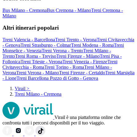
Bus Milano - Cremona
Bus Cremona - Milano
Treni Cremona -
Milano
Altri itinerari popolari
Treni Valencia - Barcellona
Treni Trento - Verona
Treni Civitavecchia
- Genova
Treni Strasburgo - Colmar
Treni Modena - Roma
Treni
Monselice - Venezia
Treni Verona - Trento
Treni Milano -
Trento
Treni Roma - Treviso
Treni Firenze - Milano
Treni Pisa -
Follonica
Treni Trieste - Verona
Treni Venezia - Firenze
Treni
Civitavecchia - Roma
Treni Torino - Roma
Treni Milano -
Verona
Treni Verona - Milano
Treni Firenze - Certaldo
Treni Marsiglia
- Lione
Treni Barcellona Pozzo di Gotto - Genova
Virail
>
Treni Milano - Cremona
Virail è una piattaforma online che
confronta tutti i percorsi disponibili per il tuo viaggio.