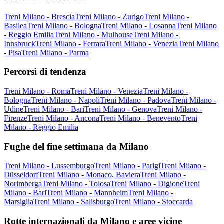
Treni Milano - Brescia
Treni Milano - Zurigo
Treni Milano -
Basilea
Treni Milano - Bologna
Treni Milano - Losanna
Treni Milano
- Reggio Emilia
Treni Milano - Mulhouse
Treni Milano -
Innsbruck
Treni Milano - Ferrara
Treni Milano - Venezia
Treni Milano
- Pisa
Treni Milano - Parma
Percorsi di tendenza
Treni Milano - Roma
Treni Milano - Venezia
Treni Milano -
Bologna
Treni Milano - Napoli
Treni Milano - Padova
Treni Milano -
Udine
Treni Milano - Bari
Treni Milano - Genova
Treni Milano -
Firenze
Treni Milano - Ancona
Treni Milano - Benevento
Treni
Milano - Reggio Emilia
Fughe del fine settimana da Milano
Treni Milano - Lussemburgo
Treni Milano - Parigi
Treni Milano -
Düsseldorf
Treni Milano - Monaco, Baviera
Treni Milano -
Norimberga
Treni Milano - Tolosa
Treni Milano - Digione
Treni
Milano - Bari
Treni Milano - Mannheim
Treni Milano -
Marsiglia
Treni Milano - Salisburgo
Treni Milano - Stoccarda
Rotte internazionali da Milano e aree vicine