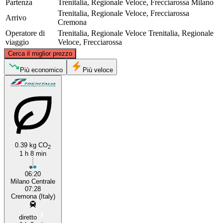
Partenza
Trenitalia, Regionale Veloce, Frecciarossa
Milano
Trenitalia, Regionale Veloce, Frecciarossa
Arrivo
Cremona
Operatore di
Trenitalia, Regionale Veloce
Trenitalia, Regionale
viaggio
Veloce, Frecciarossa
©
CARTO
, ©
OpenStreetMap
contributors
Cerca il miglior prezzo
Più economico
Più veloce
Milan
0.39 kg CO
2
1 h 8 min
Cremona
06:20
Milano Centrale
07:28
Cremona (Italy)
diretto