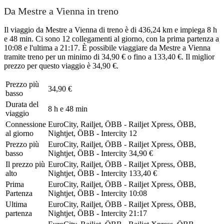
Da Mestre a Vienna in treno
Il viaggio da Mestre a Vienna di treno è di 436,24 km e impiega 8 h
e 48 min. Ci sono 12 collegamenti al giorno, con la prima partenza a
10:08 e l'ultima a 21:17. È possibile viaggiare da Mestre a Vienna
tramite treno per un minimo di 34,90 € o fino a 133,40 €. Il miglior
prezzo per questo viaggio è 34,90 €.
Prezzo più
34,90 €
basso
Durata del
8 h e 48 min
viaggio
Connessione
EuroCity, Railjet, ÖBB - Railjet Xpress, ÖBB,
al giorno
Nightjet, ÖBB - Intercity
12
Prezzo più
EuroCity, Railjet, ÖBB - Railjet Xpress, ÖBB,
basso
Nightjet, ÖBB - Intercity
34,90 €
Il prezzo più
EuroCity, Railjet, ÖBB - Railjet Xpress, ÖBB,
alto
Nightjet, ÖBB - Intercity
133,40 €
Prima
EuroCity, Railjet, ÖBB - Railjet Xpress, ÖBB,
Partenza
Nightjet, ÖBB - Intercity
10:08
Ultima
EuroCity, Railjet, ÖBB - Railjet Xpress, ÖBB,
partenza
Nightjet, ÖBB - Intercity
21:17