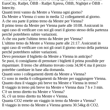
EuroCity, Railjet, ÖBB - Railjet Xpress, ÖBB, Nightjet e ÖBB -
Intercity.
Quanti treni vanno da Mestre a Vienna ogni giorno?
Da Mestre a Vienna ci sono in media 12 collegamenti al giorno.
A che ora parte il primo treno da Mestre per Vienna?
Il primo treno da Mestre per Vienna parte alle 10:08. Assicurati in
ogni caso di verificare con noi gli orari il giorno stesso della partenza
perché potrebbero subire variazioni.
A che ora parte l'ultimo treno da Mestre per Vienna?
L'ultimo treno da Mestre a Vienna parte alle 21:17. Assicurati in
ogni caso di verificare con noi gli orari il giorno stesso della partenza
perché potrebbero subire variazioni.
Devo prenotare il biglietto da Mestre a Vienna in anticipo?
Se puoi, ti consigliamo di prenotare i biglietti il prima possibile per
risparmiare. Il treno che abbiamo trovato costa 34,90 € ma il prezzo
potrebbe cambiare in base alla domanda.
Quanti sono i collegamenti diretti da Mestre a Vienna?
Ci sono in media 6 collegamenti da Mestre per raggiungere Vienna.
Quanto dura il viaggio più breve tra Mestre e Vienna in treno?
Il viaggio in treno più breve tra Mestre e Vienna dura 7 h e 3 min.
C'è un treno diretto tra Mestre e Vienna?
Sì, c'è un treno diretto tra Mestre e Vienna.
Quanta CO2 emette un viaggio in treno da Mestre a Vienna?
Il viaggio in treno da Mestre a Vienna genera 30.54kg di CO2.