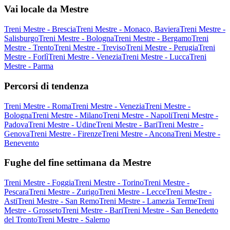
Vai locale da Mestre
Treni Mestre - Brescia
Treni Mestre - Monaco, Baviera
Treni Mestre -
Salisburgo
Treni Mestre - Bologna
Treni Mestre - Bergamo
Treni
Mestre - Trento
Treni Mestre - Treviso
Treni Mestre - Perugia
Treni
Mestre - Forlì
Treni Mestre - Venezia
Treni Mestre - Lucca
Treni
Mestre - Parma
Percorsi di tendenza
Treni Mestre - Roma
Treni Mestre - Venezia
Treni Mestre -
Bologna
Treni Mestre - Milano
Treni Mestre - Napoli
Treni Mestre -
Padova
Treni Mestre - Udine
Treni Mestre - Bari
Treni Mestre -
Genova
Treni Mestre - Firenze
Treni Mestre - Ancona
Treni Mestre -
Benevento
Fughe del fine settimana da Mestre
Treni Mestre - Foggia
Treni Mestre - Torino
Treni Mestre -
Pescara
Treni Mestre - Zurigo
Treni Mestre - Lecce
Treni Mestre -
Asti
Treni Mestre - San Remo
Treni Mestre - Lamezia Terme
Treni
Mestre - Grosseto
Treni Mestre - Bari
Treni Mestre - San Benedetto
del Tronto
Treni Mestre - Salerno