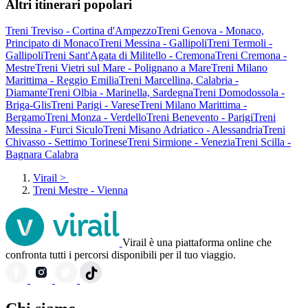
Altri itinerari popolari
Treni Treviso - Cortina d'Ampezzo
Treni Genova - Monaco,
Principato di Monaco
Treni Messina - Gallipoli
Treni Termoli -
Gallipoli
Treni Sant'Agata di Militello - Cremona
Treni Cremona -
Mestre
Treni Vietri sul Mare - Polignano a Mare
Treni Milano
Marittima - Reggio Emilia
Treni Marcellina, Calabria -
Diamante
Treni Olbia - Marinella, Sardegna
Treni Domodossola -
Briga-Glis
Treni Parigi - Varese
Treni Milano Marittima -
Bergamo
Treni Monza - Verdello
Treni Benevento - Parigi
Treni
Messina - Furci Siculo
Treni Misano Adriatico - Alessandria
Treni
Chivasso - Settimo Torinese
Treni Sirmione - Venezia
Treni Scilla -
Bagnara Calabra
Virail
>
Treni Mestre - Vienna
Virail è una piattaforma online che
confronta tutti i percorsi disponibili per il tuo viaggio.