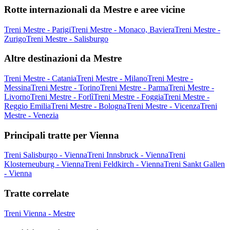
Rotte internazionali da Mestre e aree vicine
Treni Mestre - Parigi
Treni Mestre - Monaco, Baviera
Treni Mestre -
Zurigo
Treni Mestre - Salisburgo
Altre destinazioni da Mestre
Treni Mestre - Catania
Treni Mestre - Milano
Treni Mestre -
Messina
Treni Mestre - Torino
Treni Mestre - Parma
Treni Mestre -
Livorno
Treni Mestre - Forlì
Treni Mestre - Foggia
Treni Mestre -
Reggio Emilia
Treni Mestre - Bologna
Treni Mestre - Vicenza
Treni
Mestre - Venezia
Principali tratte per Vienna
Treni Salisburgo - Vienna
Treni Innsbruck - Vienna
Treni
Klosterneuburg - Vienna
Treni Feldkirch - Vienna
Treni Sankt Gallen
- Vienna
Tratte correlate
Treni Vienna - Mestre