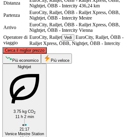
EuroCity, Railjet, ÖBB - Railjet Xpress, ÖBB,
Distanza
Nightjet, ÖBB - Intercity
436,24 km
EuroCity, Railjet, ÖBB - Railjet Xpress, ÖBB,
Partenza
Nightjet, ÖBB - Intercity
Mestre
EuroCity, Railjet, ÖBB - Railjet Xpress, ÖBB,
Arrivo
Nightjet, ÖBB - Intercity
Vienna
Operatore di
EuroCity, Railjet
EuroCity, Railjet, ÖBB -
Vedi
viaggio
Railjet Xpress, ÖBB, Nightjet, ÖBB - Intercity
©
CARTO
, ©
OpenStreetMap
contributors
Cerca il miglior prezzo
Vienna
Più economico
Più veloce
Nightjet
3.75 kg CO
2
11 h 2 min
Mestre
21:17
Venice Mestre Station