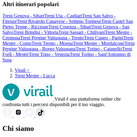
Altri itinerari popolari
Treni Genova - Sibari
Treni Uta - Cagliari
Treni San Salvo -
Firenze
Treni Rivarolo Canavese - Settimo Torinese
Treni Castel San
Pietro Terme - Riccione
Treni Cosenza - Sibari
Treni Genova - San
Salvo
Treni Brindisi - Vittoria
Treni Sassari - Chilivani
Treni Mestre -
Cremona
Treni Pergine Valsugana - Trento
Treni Cuneo - Parigi
Treni
Mestre - Como
Treni Trento - Moena
Treni Mestre - Monfalcone
Treni
Pergine Valsugana - Borgo Valsugana
Treni Torino - Caianello
Treni
Forlì - Mestre
Treni Trino - Venezia
Treni Torino - Sant'Antonino di
Susa
Virail
>
Treni Mestre - Lucca
Virail è una piattaforma online che
confronta tutti i percorsi disponibili per il tuo viaggio.
Chi siamo