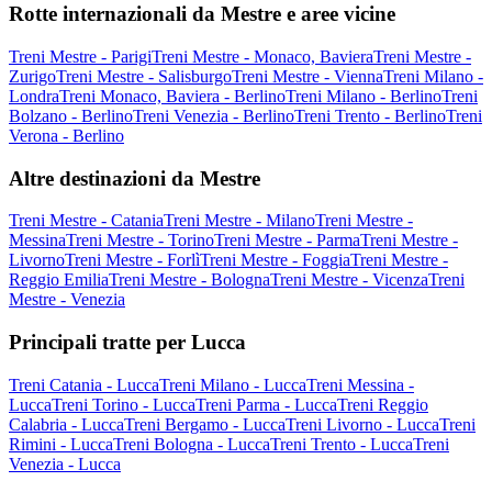
Rotte internazionali da Mestre e aree vicine
Treni Mestre - Parigi
Treni Mestre - Monaco, Baviera
Treni Mestre -
Zurigo
Treni Mestre - Salisburgo
Treni Mestre - Vienna
Treni Milano -
Londra
Treni Monaco, Baviera - Berlino
Treni Milano - Berlino
Treni
Bolzano - Berlino
Treni Venezia - Berlino
Treni Trento - Berlino
Treni
Verona - Berlino
Altre destinazioni da Mestre
Treni Mestre - Catania
Treni Mestre - Milano
Treni Mestre -
Messina
Treni Mestre - Torino
Treni Mestre - Parma
Treni Mestre -
Livorno
Treni Mestre - Forlì
Treni Mestre - Foggia
Treni Mestre -
Reggio Emilia
Treni Mestre - Bologna
Treni Mestre - Vicenza
Treni
Mestre - Venezia
Principali tratte per Lucca
Treni Catania - Lucca
Treni Milano - Lucca
Treni Messina -
Lucca
Treni Torino - Lucca
Treni Parma - Lucca
Treni Reggio
Calabria - Lucca
Treni Bergamo - Lucca
Treni Livorno - Lucca
Treni
Rimini - Lucca
Treni Bologna - Lucca
Treni Trento - Lucca
Treni
Venezia - Lucca