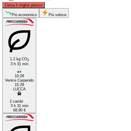
©
CARTO
, ©
OpenStreetMap
contributors
Cerca il miglior prezzo
Mestre
Più economico
Più veloce
1.2 kg CO
2
3 h 31 min
Lucca
10:28
Venice Carpendo
15:29
LUCCA
2 cambi
3 h 31 min
68,90 €