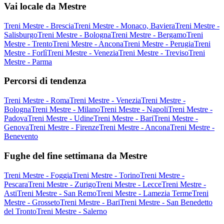
Vai locale da Mestre
Treni Mestre - Brescia
Treni Mestre - Monaco, Baviera
Treni Mestre -
Salisburgo
Treni Mestre - Bologna
Treni Mestre - Bergamo
Treni
Mestre - Trento
Treni Mestre - Ancona
Treni Mestre - Perugia
Treni
Mestre - Forlì
Treni Mestre - Venezia
Treni Mestre - Treviso
Treni
Mestre - Parma
Percorsi di tendenza
Treni Mestre - Roma
Treni Mestre - Venezia
Treni Mestre -
Bologna
Treni Mestre - Milano
Treni Mestre - Napoli
Treni Mestre -
Padova
Treni Mestre - Udine
Treni Mestre - Bari
Treni Mestre -
Genova
Treni Mestre - Firenze
Treni Mestre - Ancona
Treni Mestre -
Benevento
Fughe del fine settimana da Mestre
Treni Mestre - Foggia
Treni Mestre - Torino
Treni Mestre -
Pescara
Treni Mestre - Zurigo
Treni Mestre - Lecce
Treni Mestre -
Asti
Treni Mestre - San Remo
Treni Mestre - Lamezia Terme
Treni
Mestre - Grosseto
Treni Mestre - Bari
Treni Mestre - San Benedetto
del Tronto
Treni Mestre - Salerno