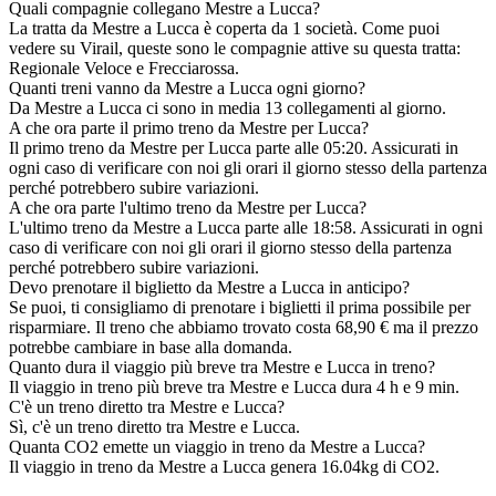
Quali compagnie collegano Mestre a Lucca?
La tratta da Mestre a Lucca è coperta da 1 società. Come puoi
vedere su Virail, queste sono le compagnie attive su questa tratta:
Regionale Veloce e Frecciarossa.
Quanti treni vanno da Mestre a Lucca ogni giorno?
Da Mestre a Lucca ci sono in media 13 collegamenti al giorno.
A che ora parte il primo treno da Mestre per Lucca?
Il primo treno da Mestre per Lucca parte alle 05:20. Assicurati in
ogni caso di verificare con noi gli orari il giorno stesso della partenza
perché potrebbero subire variazioni.
A che ora parte l'ultimo treno da Mestre per Lucca?
L'ultimo treno da Mestre a Lucca parte alle 18:58. Assicurati in ogni
caso di verificare con noi gli orari il giorno stesso della partenza
perché potrebbero subire variazioni.
Devo prenotare il biglietto da Mestre a Lucca in anticipo?
Se puoi, ti consigliamo di prenotare i biglietti il prima possibile per
risparmiare. Il treno che abbiamo trovato costa 68,90 € ma il prezzo
potrebbe cambiare in base alla domanda.
Quanto dura il viaggio più breve tra Mestre e Lucca in treno?
Il viaggio in treno più breve tra Mestre e Lucca dura 4 h e 9 min.
C'è un treno diretto tra Mestre e Lucca?
Sì, c'è un treno diretto tra Mestre e Lucca.
Quanta CO2 emette un viaggio in treno da Mestre a Lucca?
Il viaggio in treno da Mestre a Lucca genera 16.04kg di CO2.