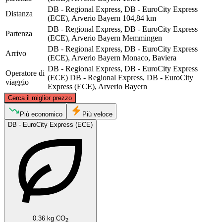
DB - Regional Express, DB - EuroCity Express
Distanza
(ECE), Arverio Bayern
104,84 km
DB - Regional Express, DB - EuroCity Express
Partenza
(ECE), Arverio Bayern
Memmingen
DB - Regional Express, DB - EuroCity Express
Arrivo
(ECE), Arverio Bayern
Monaco, Baviera
DB - Regional Express, DB - EuroCity Express
Operatore di
(ECE)
DB - Regional Express, DB - EuroCity
viaggio
Express (ECE), Arverio Bayern
©
CARTO
, ©
OpenStreetMap
contributors
Cerca il miglior prezzo
Più economico
Più veloce
DB - EuroCity Express (ECE)
Munich
Memmingen
0.36 kg CO
2