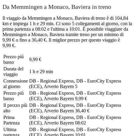
Da Memmingen a Monaco, Baviera in treno
Il viaggio da Memmingen a Monaco, Baviera di treno è di 104,84
km e impiega 1 h e 29 min. Ci sono 5 collegamenti al giorno, con la
prima partenza a 08:02 e l'ultima a 10:01. È possibile viaggiare da
Memmingen a Monaco, Baviera tramite treno per un minimo di
9,99 € o fino a 36,40 €. Il miglior prezzo per questo viaggio è
9,99 €.
Prezzo più
9,99 €
basso
Durata del
1 h e 29 min
viaggio
Connessione
DB - Regional Express, DB - EuroCity Express
al giorno
(ECE), Arverio Bayern
5
Prezzo più
DB - Regional Express, DB - EuroCity Express
basso
(ECE), Arverio Bayern
9,99 €
Il prezzo più
DB - Regional Express, DB - EuroCity Express
alto
(ECE), Arverio Bayern
36,40 €
Prima
DB - Regional Express, DB - EuroCity Express
Partenza
(ECE), Arverio Bayern
08:02
Ultima
DB - Regional Express, DB - EuroCity Express
partenza
(ECE), Arverio Bayern
10:01