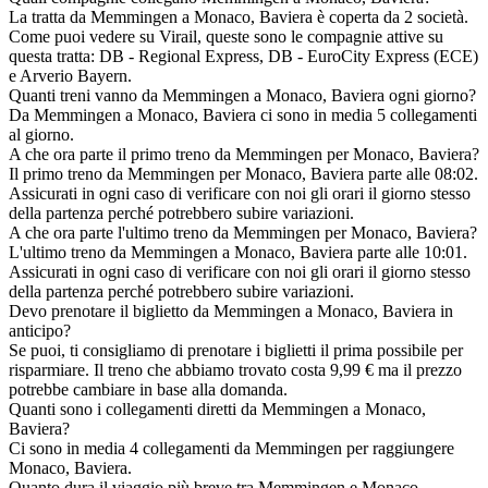
La tratta da Memmingen a Monaco, Baviera è coperta da 2 società.
Come puoi vedere su Virail, queste sono le compagnie attive su
questa tratta: DB - Regional Express, DB - EuroCity Express (ECE)
e Arverio Bayern.
Quanti treni vanno da Memmingen a Monaco, Baviera ogni giorno?
Da Memmingen a Monaco, Baviera ci sono in media 5 collegamenti
al giorno.
A che ora parte il primo treno da Memmingen per Monaco, Baviera?
Il primo treno da Memmingen per Monaco, Baviera parte alle 08:02.
Assicurati in ogni caso di verificare con noi gli orari il giorno stesso
della partenza perché potrebbero subire variazioni.
A che ora parte l'ultimo treno da Memmingen per Monaco, Baviera?
L'ultimo treno da Memmingen a Monaco, Baviera parte alle 10:01.
Assicurati in ogni caso di verificare con noi gli orari il giorno stesso
della partenza perché potrebbero subire variazioni.
Devo prenotare il biglietto da Memmingen a Monaco, Baviera in
anticipo?
Se puoi, ti consigliamo di prenotare i biglietti il prima possibile per
risparmiare. Il treno che abbiamo trovato costa 9,99 € ma il prezzo
potrebbe cambiare in base alla domanda.
Quanti sono i collegamenti diretti da Memmingen a Monaco,
Baviera?
Ci sono in media 4 collegamenti da Memmingen per raggiungere
Monaco, Baviera.
Quanto dura il viaggio più breve tra Memmingen e Monaco,