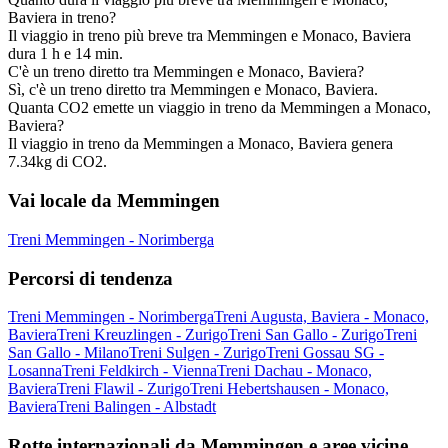
Baviera in treno?
Il viaggio in treno più breve tra Memmingen e Monaco, Baviera
dura 1 h e 14 min.
C'è un treno diretto tra Memmingen e Monaco, Baviera?
Sì, c'è un treno diretto tra Memmingen e Monaco, Baviera.
Quanta CO2 emette un viaggio in treno da Memmingen a Monaco,
Baviera?
Il viaggio in treno da Memmingen a Monaco, Baviera genera
7.34kg di CO2.
Vai locale da Memmingen
Treni Memmingen - Norimberga
Percorsi di tendenza
Treni Memmingen - Norimberga
Treni Augusta, Baviera - Monaco,
Baviera
Treni Kreuzlingen - Zurigo
Treni San Gallo - Zurigo
Treni
San Gallo - Milano
Treni Sulgen - Zurigo
Treni Gossau SG -
Losanna
Treni Feldkirch - Vienna
Treni Dachau - Monaco,
Baviera
Treni Flawil - Zurigo
Treni Hebertshausen - Monaco,
Baviera
Treni Balingen - Albstadt
Rotte internazionali da Memmingen e aree vicine