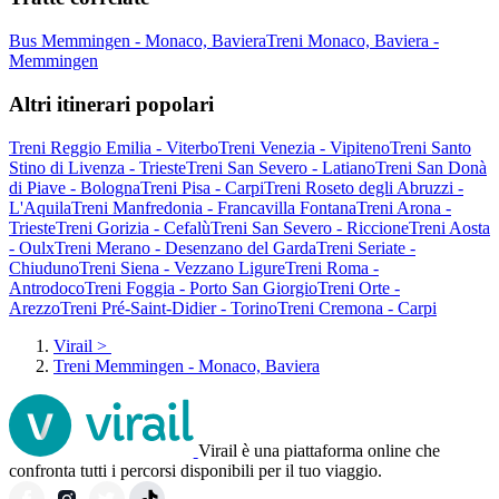
Bus Memmingen - Monaco, Baviera
Treni Monaco, Baviera -
Memmingen
Altri itinerari popolari
Treni Reggio Emilia - Viterbo
Treni Venezia - Vipiteno
Treni Santo
Stino di Livenza - Trieste
Treni San Severo - Latiano
Treni San Donà
di Piave - Bologna
Treni Pisa - Carpi
Treni Roseto degli Abruzzi -
L'Aquila
Treni Manfredonia - Francavilla Fontana
Treni Arona -
Trieste
Treni Gorizia - Cefalù
Treni San Severo - Riccione
Treni Aosta
- Oulx
Treni Merano - Desenzano del Garda
Treni Seriate -
Chiuduno
Treni Siena - Vezzano Ligure
Treni Roma -
Antrodoco
Treni Foggia - Porto San Giorgio
Treni Orte -
Arezzo
Treni Pré-Saint-Didier - Torino
Treni Cremona - Carpi
Virail
>
Treni Memmingen - Monaco, Baviera
Virail è una piattaforma online che
confronta tutti i percorsi disponibili per il tuo viaggio.