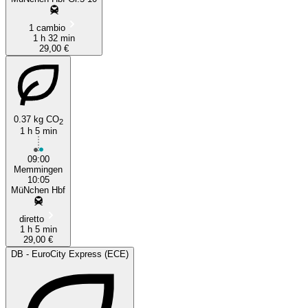
1 cambio
1 h 32 min
29,00 €
0.37 kg CO
2
1 h 5 min
09:00
Memmingen
10:05
MüNchen Hbf
diretto
1 h 5 min
29,00 €
DB - EuroCity Express (ECE)