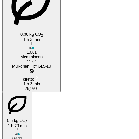
0.36 kg CO
2
1 h 3 min
10:01
Memmingen
11:04
MüNchen Hbf Gl.5-10
diretto
1 h 3 min
29,99 €
0.5 kg CO
2
1 h 29 min
08:11