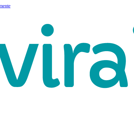
mente