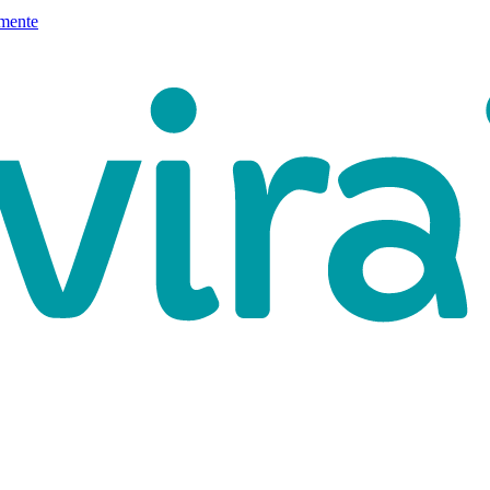
mente