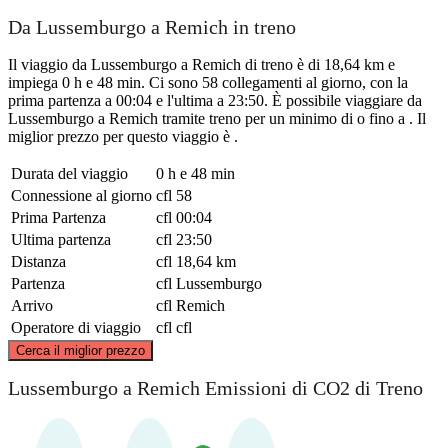
Da Lussemburgo a Remich in treno
Il viaggio da Lussemburgo a Remich di treno è di 18,64 km e
impiega 0 h e 48 min. Ci sono 58 collegamenti al giorno, con la
prima partenza a 00:04 e l'ultima a 23:50. È possibile viaggiare da
Lussemburgo a Remich tramite treno per un minimo di o fino a . Il
miglior prezzo per questo viaggio è .
Durata del viaggio
0 h e 48 min
Connessione al giorno
cfl
58
Prima Partenza
cfl
00:04
Ultima partenza
cfl
23:50
Distanza
cfl
18,64 km
Partenza
cfl
Lussemburgo
Arrivo
cfl
Remich
Operatore di viaggio
cfl
cfl
©
CARTO
, ©
OpenStreetMap
contributors
Cerca il miglior prezzo
Lussemburgo a Remich Emissioni di CO2 di Treno
Luxembourg