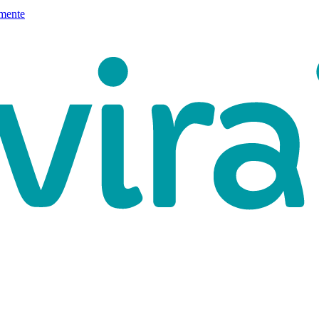
mente