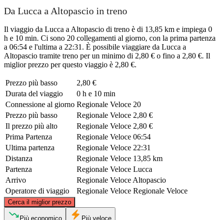
Da Lucca a Altopascio in treno
Il viaggio da Lucca a Altopascio di treno è di 13,85 km e impiega 0
h e 10 min. Ci sono 20 collegamenti al giorno, con la prima partenza
a 06:54 e l'ultima a 22:31. È possibile viaggiare da Lucca a
Altopascio tramite treno per un minimo di 2,80 € o fino a 2,80 €. Il
miglior prezzo per questo viaggio è 2,80 €.
Prezzo più basso
2,80 €
Durata del viaggio
0 h e 10 min
Connessione al giorno
Regionale Veloce
20
Prezzo più basso
Regionale Veloce
2,80 €
Il prezzo più alto
Regionale Veloce
2,80 €
Prima Partenza
Regionale Veloce
06:54
Ultima partenza
Regionale Veloce
22:31
Distanza
Regionale Veloce
13,85 km
Partenza
Regionale Veloce
Lucca
Arrivo
Regionale Veloce
Altopascio
Operatore di viaggio
Regionale Veloce
Regionale Veloce
©
CARTO
, ©
OpenStreetMap
contributors
Cerca il miglior prezzo
Più economico
Più veloce