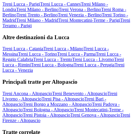
Treni Lucca - Parigi
Treni Lucca - Cannes
Treni Milano -
Londra
Treni Milano - Berlino
Treni Verona - Berlino
Treni Roma -
Berlino
Treni Trento - Berlino
Treni Venezia - Berlino
Treni Torino -
Madrid
Treni Milano - Madrid
Treni Montecatini-Terme - Parigi
Treni
Teramo - Parigi
Altre destinazioni da Lucca
Treni Lucca - Catania
Treni Lucca - Milano
Treni Lucca -
Messina
Treni Lucca - Torino
Treni Lucca - Parma
Treni Lucca -
Reggio Calabria
Treni Lucca - Trento
Treni Lucca - Livorno
Treni
Lucca - Rimini
Treni Lucca - Bologna
Treni Lucca - Perugia
Treni
Lucca - Venezia
Principali tratte per Altopascio
Treni Ancona - Altopascio
Treni Benevento - Altopascio
Treni
Livorno - Altopascio
Treni Pisa - Altopascio
Treni Bari -
Altopascio
Treni Borgo a Mozzano - Altopascio
Treni Padova -
Altopascio
Treni Bologna - Altopascio
Treni Montecatini-Terme -
Altopascio
Treni Pistoia - Altopascio
Treni Genova - Altopascio
Treni
Firenze - Altopascio
Tratte correlate