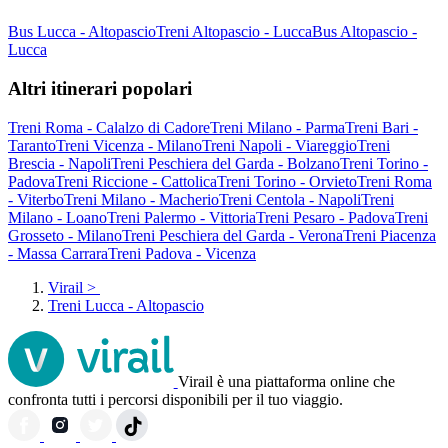
Bus Lucca - Altopascio
Treni Altopascio - Lucca
Bus Altopascio -
Lucca
Altri itinerari popolari
Treni Roma - Calalzo di Cadore
Treni Milano - Parma
Treni Bari -
Taranto
Treni Vicenza - Milano
Treni Napoli - Viareggio
Treni
Brescia - Napoli
Treni Peschiera del Garda - Bolzano
Treni Torino -
Padova
Treni Riccione - Cattolica
Treni Torino - Orvieto
Treni Roma
- Viterbo
Treni Milano - Macherio
Treni Centola - Napoli
Treni
Milano - Loano
Treni Palermo - Vittoria
Treni Pesaro - Padova
Treni
Grosseto - Milano
Treni Peschiera del Garda - Verona
Treni Piacenza
- Massa Carrara
Treni Padova - Vicenza
Virail
>
Treni Lucca - Altopascio
Virail è una piattaforma online che
confronta tutti i percorsi disponibili per il tuo viaggio.