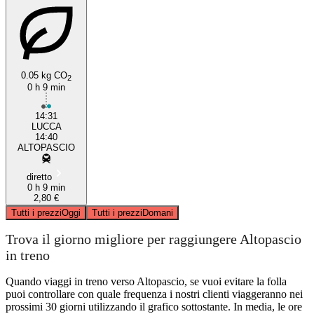
0.05 kg CO
2
0 h 9 min
14:31
LUCCA
14:40
ALTOPASCIO
diretto
0 h 9 min
2,80 €
Tutti i prezzi
Oggi
Tutti i prezzi
Domani
Trova il giorno migliore per raggiungere Altopascio
in treno
Quando viaggi in treno verso Altopascio, se vuoi evitare la folla
puoi controllare con quale frequenza i nostri clienti viaggeranno nei
prossimi 30 giorni utilizzando il grafico sottostante. In media, le ore