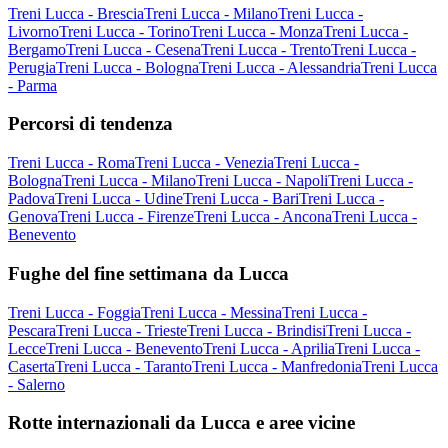
Treni Lucca - Brescia
Treni Lucca - Milano
Treni Lucca -
Livorno
Treni Lucca - Torino
Treni Lucca - Monza
Treni Lucca -
Bergamo
Treni Lucca - Cesena
Treni Lucca - Trento
Treni Lucca -
Perugia
Treni Lucca - Bologna
Treni Lucca - Alessandria
Treni Lucca
- Parma
Percorsi di tendenza
Treni Lucca - Roma
Treni Lucca - Venezia
Treni Lucca -
Bologna
Treni Lucca - Milano
Treni Lucca - Napoli
Treni Lucca -
Padova
Treni Lucca - Udine
Treni Lucca - Bari
Treni Lucca -
Genova
Treni Lucca - Firenze
Treni Lucca - Ancona
Treni Lucca -
Benevento
Fughe del fine settimana da Lucca
Treni Lucca - Foggia
Treni Lucca - Messina
Treni Lucca -
Pescara
Treni Lucca - Trieste
Treni Lucca - Brindisi
Treni Lucca -
Lecce
Treni Lucca - Benevento
Treni Lucca - Aprilia
Treni Lucca -
Caserta
Treni Lucca - Taranto
Treni Lucca - Manfredonia
Treni Lucca
- Salerno
Rotte internazionali da Lucca e aree vicine