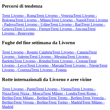
Percorsi di tendenza
Treni Livorno - Roma
Treni Livorno - Venezia
Treni Livorno -
Bologna
Treni Livorno - Milano
Treni Livorno - Napoli
Treni Livorno
- Padova
Treni Livorno - Udine
Treni Livorno - Bari
Treni Livorno -
Genova
Treni Livorno - Firenze
Treni Livorno - Ancona
Treni
Livorno - Benevento
Fughe del fine settimana da Livorno
Treni Livorno - Reggio Calabria
Treni Livorno - Catania
Treni
Livorno - Salerno
Treni Livorno - Messina
Treni Livorno -
Barletta
Treni Livorno - Brindisi
Treni Livorno - Crotone
Treni
Livorno - Lecce
Treni Livorno - Marsala
Treni Livorno - Trieste
Treni
Livorno - Cosenza
Treni Livorno - Foggia
Rotte internazionali da Livorno e aree vicine
Treni Livorno - Parigi
Treni Livorno - Vienna
Treni Livorno -
Nizza
Treni Nizza - Mosca
Treni Milano - Londra
Treni Roma -
Berlino
Treni Milano - Berlino
Treni Trento - Berlino
Treni Venezia -
Berlino
Treni Verona - Berlino
Treni Torino - Madrid
Treni Milano -
Madrid