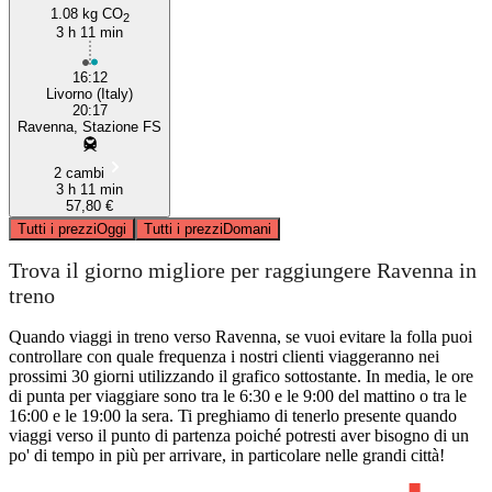
1.08 kg CO
2
3 h 11 min
16:12
Livorno (Italy)
20:17
Ravenna, Stazione FS
2 cambi
3 h 11 min
57,80 €
Tutti i prezzi
Oggi
Tutti i prezzi
Domani
Trova il giorno migliore per raggiungere Ravenna in
treno
Quando viaggi in treno verso Ravenna, se vuoi evitare la folla puoi
controllare con quale frequenza i nostri clienti viaggeranno nei
prossimi 30 giorni utilizzando il grafico sottostante. In media, le ore
di punta per viaggiare sono tra le 6:30 e le 9:00 del mattino o tra le
16:00 e le 19:00 la sera. Ti preghiamo di tenerlo presente quando
viaggi verso il punto di partenza poiché potresti aver bisogno di un
po' di tempo in più per arrivare, in particolare nelle grandi città!