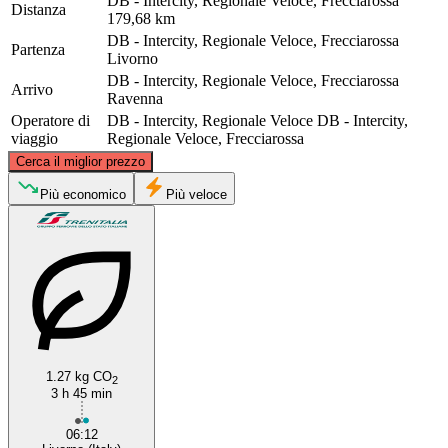
DB - Intercity, Regionale Veloce, Frecciarossa
Distanza
179,68 km
DB - Intercity, Regionale Veloce, Frecciarossa
Partenza
Livorno
DB - Intercity, Regionale Veloce, Frecciarossa
Arrivo
Ravenna
Operatore di
DB - Intercity, Regionale Veloce
DB - Intercity,
viaggio
Regionale Veloce, Frecciarossa
©
CARTO
, ©
OpenStreetMap
contributors
Cerca il miglior prezzo
Ravenna
Più economico
Più veloce
1.27 kg CO
2
Livorno
3 h 45 min
06:12