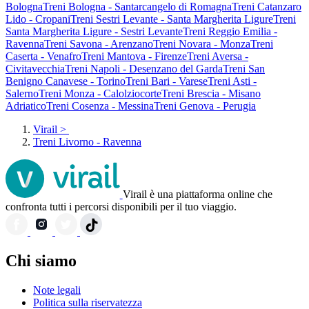
Bologna
Treni Bologna - Santarcangelo di Romagna
Treni Catanzaro
Lido - Cropani
Treni Sestri Levante - Santa Margherita Ligure
Treni
Santa Margherita Ligure - Sestri Levante
Treni Reggio Emilia -
Ravenna
Treni Savona - Arenzano
Treni Novara - Monza
Treni
Caserta - Venafro
Treni Mantova - Firenze
Treni Aversa -
Civitavecchia
Treni Napoli - Desenzano del Garda
Treni San
Benigno Canavese - Torino
Treni Bari - Varese
Treni Asti -
Salerno
Treni Monza - Calolziocorte
Treni Brescia - Misano
Adriatico
Treni Cosenza - Messina
Treni Genova - Perugia
Virail
>
Treni Livorno - Ravenna
Virail è una piattaforma online che
confronta tutti i percorsi disponibili per il tuo viaggio.
Chi siamo
Note legali
Politica sulla riservatezza