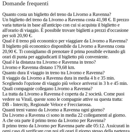
Domande frequenti
Quanto costa un biglietto del treno da Livorno a Ravenna?
Un biglietto del treno da Livorno a Ravenna costa 41,98 €. Il prezzo
varia tuttavia in base all'anticipo con cui si acquista il biglietto e
all'orario di viaggio. È possibile trovare biglietti a prezzi d'occasione
per soli 20,90 €.
Qual è il treno più economico per viaggiare da Livorno a Ravenna?
Il biglietto più economico disponibile da Livorno a Ravenna costa
20,90 €. Ti consigliamo di prenotare il prima possibile evitando gli
orari di punta per aggiudicarti il biglietto più conveniente.
Qual è la distanza tra Livorno e Ravenna in treno?
Livorno e Ravenna distano 179,68 km.
Quanto dura il viaggio in treno tra Livorno e Ravenna?
Il viaggio da Livorno a Ravenna dura in media 4 h e 35 min.
Scegliendo l'opzione di viaggio più veloce arriverai in 3 h e 45 min.
Quali compagnie collegano Livorno a Ravenna?
La tratta da Livorno a Ravenna è coperta da 2 società. Come puoi
vedere su Virail, queste sono le compagnie attive su questa tratta:
DB - Intercity, Regionale Veloce e Frecciarossa.
Quanti treni vanno da Livorno a Ravenna ogni giorno?
Da Livorno a Ravenna ci sono in media 22 collegamenti al giorno.
A che ora parte il primo treno da Livorno per Ravenna?
Il primo treno da Livorno per Ravenna parte alle 05:12. Assicurati in
ogni caso di verificare con noi gli orari il giorno stesso della partenza