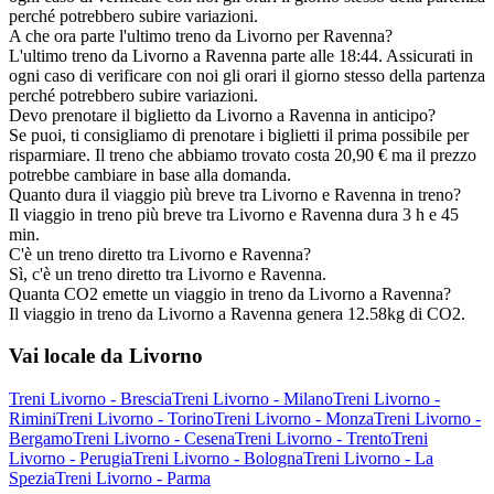
perché potrebbero subire variazioni.
A che ora parte l'ultimo treno da Livorno per Ravenna?
L'ultimo treno da Livorno a Ravenna parte alle 18:44. Assicurati in
ogni caso di verificare con noi gli orari il giorno stesso della partenza
perché potrebbero subire variazioni.
Devo prenotare il biglietto da Livorno a Ravenna in anticipo?
Se puoi, ti consigliamo di prenotare i biglietti il prima possibile per
risparmiare. Il treno che abbiamo trovato costa 20,90 € ma il prezzo
potrebbe cambiare in base alla domanda.
Quanto dura il viaggio più breve tra Livorno e Ravenna in treno?
Il viaggio in treno più breve tra Livorno e Ravenna dura 3 h e 45
min.
C'è un treno diretto tra Livorno e Ravenna?
Sì, c'è un treno diretto tra Livorno e Ravenna.
Quanta CO2 emette un viaggio in treno da Livorno a Ravenna?
Il viaggio in treno da Livorno a Ravenna genera 12.58kg di CO2.
Vai locale da Livorno
Treni Livorno - Brescia
Treni Livorno - Milano
Treni Livorno -
Rimini
Treni Livorno - Torino
Treni Livorno - Monza
Treni Livorno -
Bergamo
Treni Livorno - Cesena
Treni Livorno - Trento
Treni
Livorno - Perugia
Treni Livorno - Bologna
Treni Livorno - La
Spezia
Treni Livorno - Parma