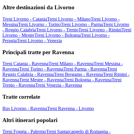
Altre destinazioni da Livorno
Treni Livorno - Catania
Treni Livorno - Milano
Treni Livorno -
Messina
Treni Livorno - Torino
Treni Livorno - Parma
Treni Livorno
- Reggio Calabria
Treni Livorno - Trento
Treni Livorno - Rimini
Treni
Livorno - Mestre
Treni Livorno - Bologna
Treni Livorno -
Perugia
Treni Livorno - Venezia
Principali tratte per Ravenna
Treni Catania - Ravenna
Treni Milano - Ravenna
Treni Messina -
Ravenna
Treni Torino - Ravenna
Treni Parma - Ravenna
Treni
Reggio Calabria - Ravenna
Treni Bergamo - Ravenna
Treni Rimini -
Ravenna
Treni Mestre - Ravenna
Treni Bologna - Ravenna
Treni
Trento - Ravenna
Treni Venezia - Ravenna
Tratte correlate
Bus Livorno - Ravenna
Treni Ravenna - Livorno
Altri itinerari popolari
Treni Foggia - Palermo
Treni Santarcangelo di Romagna -