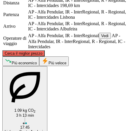
AP - Alfa Pendular, IR - InterRegional, R - Regional,
Distanza
IC - Intercidades
198,69 km
AP - Alfa Pendular, IR - InterRegional, R - Regional,
Partenza
IC - Intercidades
Lisbona
AP - Alfa Pendular, IR - InterRegional, R - Regional,
Arrivo
IC - Intercidades
Albufeira
AP - Alfa Pendular, IR - InterRegional
AP -
Vedi
Operatore di
Alfa Pendular, IR - InterRegional, R - Regional, IC -
viaggio
Intercidades
©
CARTO
, ©
OpenStreetMap
contributors
Cerca il miglior prezzo
Lisbon
Più economico
Più veloce
1.09 kg CO
2
3 h 13 min
Albufeira
17:45