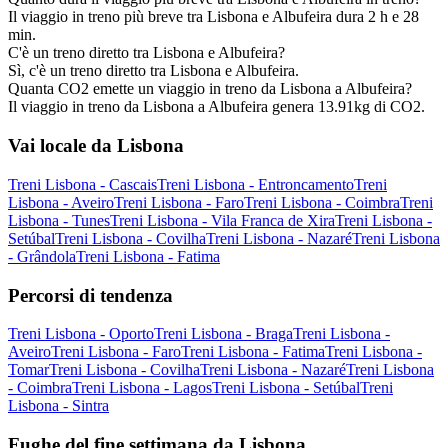
Il viaggio in treno più breve tra Lisbona e Albufeira dura 2 h e 28
min.
C'è un treno diretto tra Lisbona e Albufeira?
Sì, c'è un treno diretto tra Lisbona e Albufeira.
Quanta CO2 emette un viaggio in treno da Lisbona a Albufeira?
Il viaggio in treno da Lisbona a Albufeira genera 13.91kg di CO2.
Vai locale da Lisbona
Treni Lisbona - Cascais
Treni Lisbona - Entroncamento
Treni
Lisbona - Aveiro
Treni Lisbona - Faro
Treni Lisbona - Coimbra
Treni
Lisbona - Tunes
Treni Lisbona - Vila Franca de Xira
Treni Lisbona -
Setúbal
Treni Lisbona - Covilha
Treni Lisbona - Nazaré
Treni Lisbona
- Grândola
Treni Lisbona - Fatima
Percorsi di tendenza
Treni Lisbona - Oporto
Treni Lisbona - Braga
Treni Lisbona -
Aveiro
Treni Lisbona - Faro
Treni Lisbona - Fatima
Treni Lisbona -
Tomar
Treni Lisbona - Covilha
Treni Lisbona - Nazaré
Treni Lisbona
- Coimbra
Treni Lisbona - Lagos
Treni Lisbona - Setúbal
Treni
Lisbona - Sintra
Fughe del fine settimana da Lisbona