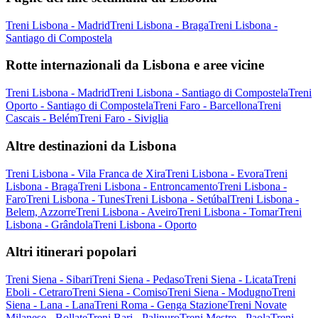
Treni Lisbona - Madrid
Treni Lisbona - Braga
Treni Lisbona -
Santiago di Compostela
Rotte internazionali da Lisbona e aree vicine
Treni Lisbona - Madrid
Treni Lisbona - Santiago di Compostela
Treni
Oporto - Santiago di Compostela
Treni Faro - Barcellona
Treni
Cascais - Belém
Treni Faro - Siviglia
Altre destinazioni da Lisbona
Treni Lisbona - Vila Franca de Xira
Treni Lisbona - Evora
Treni
Lisbona - Braga
Treni Lisbona - Entroncamento
Treni Lisbona -
Faro
Treni Lisbona - Tunes
Treni Lisbona - Setúbal
Treni Lisbona -
Belem, Azzorre
Treni Lisbona - Aveiro
Treni Lisbona - Tomar
Treni
Lisbona - Grândola
Treni Lisbona - Oporto
Altri itinerari popolari
Treni Siena - Sibari
Treni Siena - Pedaso
Treni Siena - Licata
Treni
Eboli - Cetraro
Treni Siena - Comiso
Treni Siena - Modugno
Treni
Siena - Lana - Lana
Treni Roma - Genga Stazione
Treni Novate
Milanese - Bollate
Treni Bari - Palinuro
Treni Mestre - Paola
Treni