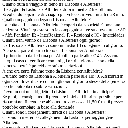
Quanto dura il viaggio in treno tra Lisbona e Albufeira?
Il viaggio da Lisbona a Albufeira dura in media 2 h e 58 min.
Scegliendo l'opzione di viaggio più veloce arriverai in 2 h e 28 min.
Quali compagnie collegano Lisbona a Albufeira?
La tratta da Lisbona a Albufeira è coperta da 3 società. Come puoi
vedere su Virail, queste sono le compagnie attive su questa tratta: AP
- Alfa Pendular, IR - InterRegional, R - Regional e IC - Intercidades.
Quanti treni vanno da Lisbona a Albufeira ogni giorno?
Da Lisbona a Albufeira ci sono in media 13 collegamenti al giorno.
A che ora parte il primo treno da Lisbona per Albufeira?
Il primo treno da Lisbona per Albufeira parte alle 07:45. Assicurati
in ogni caso di verificare con noi gli orari il giorno stesso della
partenza perché potrebbero subire variazioni.
A che ora parte l'ultimo treno da Lisbona per Albufeira?
L'ultimo treno da Lisbona a Albufeira parte alle 18:40. Assicurati in
ogni caso di verificare con noi gli orari il giorno stesso della partenza
perché potrebbero subire variazioni.
Devo prenotare il biglietto da Lisbona a Albufeira in anticipo?
Se puoi, ti consigliamo di prenotare i biglietti il prima possibile per
risparmiare. Il treno che abbiamo trovato costa 11,50 € ma il prezzo
potrebbe cambiare in base alla domanda.
Quanti sono i collegamenti diretti da Lisbona a Albufeira?
Ci sono in media 10 collegamenti da Lisbona per raggiungere
Albufeira.
Quanto dura il viaggio più breve tra Lisbona e Albufeira in treno?