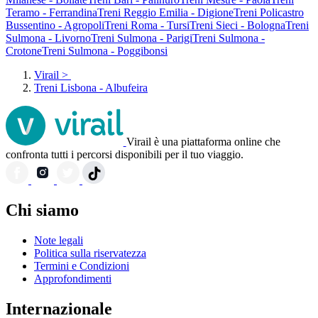
Teramo - Ferrandina
Treni Reggio Emilia - Digione
Treni Policastro
Bussentino - Agropoli
Treni Roma - Tursi
Treni Sieci - Bologna
Treni
Sulmona - Livorno
Treni Sulmona - Parigi
Treni Sulmona -
Crotone
Treni Sulmona - Poggibonsi
Virail
>
Treni Lisbona - Albufeira
Virail è una piattaforma online che
confronta tutti i percorsi disponibili per il tuo viaggio.
Chi siamo
Note legali
Politica sulla riservatezza
Termini e Condizioni
Approfondimenti
Internazionale