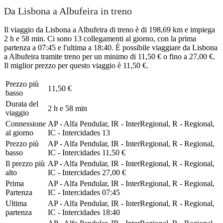
Da Lisbona a Albufeira in treno
Il viaggio da Lisbona a Albufeira di treno è di 198,69 km e impiega
2 h e 58 min. Ci sono 13 collegamenti al giorno, con la prima
partenza a 07:45 e l'ultima a 18:40. È possibile viaggiare da Lisbona
a Albufeira tramite treno per un minimo di 11,50 € o fino a 27,00 €.
Il miglior prezzo per questo viaggio è 11,50 €.
Prezzo più
11,50 €
basso
Durata del
2 h e 58 min
viaggio
Connessione
AP - Alfa Pendular, IR - InterRegional, R - Regional,
al giorno
IC - Intercidades
13
Prezzo più
AP - Alfa Pendular, IR - InterRegional, R - Regional,
basso
IC - Intercidades
11,50 €
Il prezzo più
AP - Alfa Pendular, IR - InterRegional, R - Regional,
alto
IC - Intercidades
27,00 €
Prima
AP - Alfa Pendular, IR - InterRegional, R - Regional,
Partenza
IC - Intercidades
07:45
Ultima
AP - Alfa Pendular, IR - InterRegional, R - Regional,
partenza
IC - Intercidades
18:40