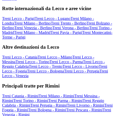
Rotte internazionali da Lecco e aree vicine
Treni Lecco - Parigi
Treni Lecco - Lugano
Treni Milano -
Londra
Treni Milano - Berlino
Treni Trento - Berlino
Treni Bolzano -
Berlino
Treni Venezia - Berlino
Treni Verona - Berlino
Treni Torino -
Madrid
Treni Milano - Madrid
Treni Pavia - Parigi
Treni Montecatini-
Terme - Parigi
Altre destinazioni da Lecco
Treni Lecco - Catania
Treni Lecco - Milano
Treni Lecco -
Messina
Treni Lecco - Torino
Treni Lecco - Parma
Treni Lecco -
Reggio Calabria
Treni Lecco - Trento
Treni Lecco - Livorno
Treni
Lecco - Foggia
Treni Lecco - Bologna
Treni Lecco - Perugia
Treni
Lecco - Venezia
Principali tratte per Rimini
Treni Catania - Rimini
Treni Milano - Rimini
Treni Messina -
Rimini
Treni Torino - Rimini
Treni Parma - Rimini
Treni Reggio
Calabria - Rimini
Treni Perugia - Rimini
Treni Livorno - Rimini
Treni
Foggia - Rimini
Treni Bologna - Rimini
Treni Pescara - Rimini
Treni
Venezia - Rimini