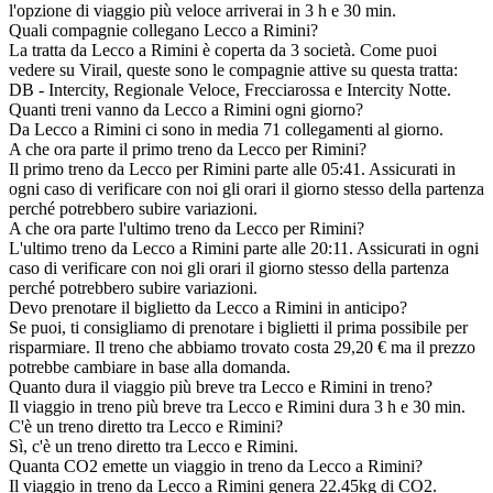
l'opzione di viaggio più veloce arriverai in 3 h e 30 min.
Quali compagnie collegano Lecco a Rimini?
La tratta da Lecco a Rimini è coperta da 3 società. Come puoi
vedere su Virail, queste sono le compagnie attive su questa tratta:
DB - Intercity, Regionale Veloce, Frecciarossa e Intercity Notte.
Quanti treni vanno da Lecco a Rimini ogni giorno?
Da Lecco a Rimini ci sono in media 71 collegamenti al giorno.
A che ora parte il primo treno da Lecco per Rimini?
Il primo treno da Lecco per Rimini parte alle 05:41. Assicurati in
ogni caso di verificare con noi gli orari il giorno stesso della partenza
perché potrebbero subire variazioni.
A che ora parte l'ultimo treno da Lecco per Rimini?
L'ultimo treno da Lecco a Rimini parte alle 20:11. Assicurati in ogni
caso di verificare con noi gli orari il giorno stesso della partenza
perché potrebbero subire variazioni.
Devo prenotare il biglietto da Lecco a Rimini in anticipo?
Se puoi, ti consigliamo di prenotare i biglietti il prima possibile per
risparmiare. Il treno che abbiamo trovato costa 29,20 € ma il prezzo
potrebbe cambiare in base alla domanda.
Quanto dura il viaggio più breve tra Lecco e Rimini in treno?
Il viaggio in treno più breve tra Lecco e Rimini dura 3 h e 30 min.
C'è un treno diretto tra Lecco e Rimini?
Sì, c'è un treno diretto tra Lecco e Rimini.
Quanta CO2 emette un viaggio in treno da Lecco a Rimini?
Il viaggio in treno da Lecco a Rimini genera 22.45kg di CO2.