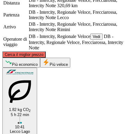
DB - Intercity, Regionale Veloce, Frecciarossa,
Distanza
Intercity Notte
320,69 km
DB - Intercity, Regionale Veloce, Frecciarossa,
Partenza
Intercity Notte
Lecco
DB - Intercity, Regionale Veloce, Frecciarossa,
Arrivo
Intercity Notte
Rimini
DB - Intercity, Regionale Veloce
DB -
Vedi
Operatore di
Intercity, Regionale Veloce, Frecciarossa, Intercity
viaggio
Notte
©
CARTO
, ©
OpenStreetMap
contributors
Cerca il miglior prezzo
Lecco
Più economico
Più veloce
1.82 kg CO
2
5 h 22 min
Rimini
10:41
Lecco Lago