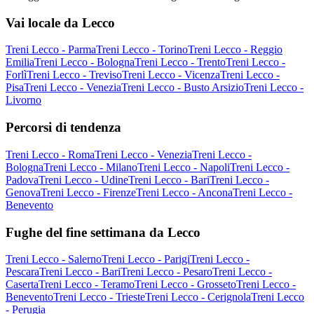
Vai locale da Lecco
Treni Lecco - Parma
Treni Lecco - Torino
Treni Lecco - Reggio
Emilia
Treni Lecco - Bologna
Treni Lecco - Trento
Treni Lecco -
Forlì
Treni Lecco - Treviso
Treni Lecco - Vicenza
Treni Lecco -
Pisa
Treni Lecco - Venezia
Treni Lecco - Busto Arsizio
Treni Lecco -
Livorno
Percorsi di tendenza
Treni Lecco - Roma
Treni Lecco - Venezia
Treni Lecco -
Bologna
Treni Lecco - Milano
Treni Lecco - Napoli
Treni Lecco -
Padova
Treni Lecco - Udine
Treni Lecco - Bari
Treni Lecco -
Genova
Treni Lecco - Firenze
Treni Lecco - Ancona
Treni Lecco -
Benevento
Fughe del fine settimana da Lecco
Treni Lecco - Salerno
Treni Lecco - Parigi
Treni Lecco -
Pescara
Treni Lecco - Bari
Treni Lecco - Pesaro
Treni Lecco -
Caserta
Treni Lecco - Teramo
Treni Lecco - Grosseto
Treni Lecco -
Benevento
Treni Lecco - Trieste
Treni Lecco - Cerignola
Treni Lecco
- Perugia