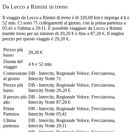
Da Lecco a Rimini in treno
Il viaggio da Lecco a Rimini di treno è di 320,69 km e impiega 4 h e
52 min. Ci sono 71 collegamenti al giorno, con la prima partenza a
05:41 e l'ultima a 20:11. È possibile viaggiare da Lecco a Rimini
tramite treno per un minimo di 29,20 € o fino a 87,20 €. Il miglior
prezzo per questo viaggio è 29,20 €.
Prezzo più
29,20 €
basso
Durata del
4 h e 52 min
viaggio
Connessione
DB - Intercity, Regionale Veloce, Frecciarossa,
al giorno
Intercity Notte
71
Prezzo più
DB - Intercity, Regionale Veloce, Frecciarossa,
basso
Intercity Notte
29,20 €
Il prezzo più
DB - Intercity, Regionale Veloce, Frecciarossa,
alto
Intercity Notte
87,20 €
Prima
DB - Intercity, Regionale Veloce, Frecciarossa,
Partenza
Intercity Notte
05:41
Ultima
DB - Intercity, Regionale Veloce, Frecciarossa,
partenza
Intercity Notte
20:11