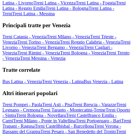
Latina - Livorno
Treni Latina - Vicenza
Treni Latina - Foggia
Treni
Latina - Reggio Emilia
Treni Latina - Bologna
Treni Latina -
Terni
Treni Latina - Messina
Principali tratte per Venezia
Treni Catania - Venezia
Treni Milano - Venezia
Treni Trieste -
Venezia
Treni Torino - Venezia
Treni Reggio Calabria - Venezia
Treni
Livorno - Venezia
Treni Bergamo - Venezia
Treni Cagliari -
Venezia
Treni Rimini - Venezia
Treni Bologna - Venezia
Treni Trento
- Venezia
Treni Messina - Venezia
Tratte correlate
Bus Latina - Venezia
Treni Venezia - Latina
Bus Venezia - Latina
Altri itinerari popolari
Treni Pompei - Paola
Treni Asti - Pisa
Treni Brescia - Varazze
Treni
Legnano - Cremona
Treni Taranto - Montecatini-Terme
Treni Oporto
- Sintra
Treni Bologna - Novellara
Treni Castelfranco Emilia -
Carpi
Treni Milano - Ponte in Valtellina
Treni Portogruaro - Bari
Treni
Trapani - Ragusa
Treni Castellbisbal - Barcellona
Treni Verona -
Bassano del Grappa
Treni Pesaro - San Benedetto del Tronto
Treni