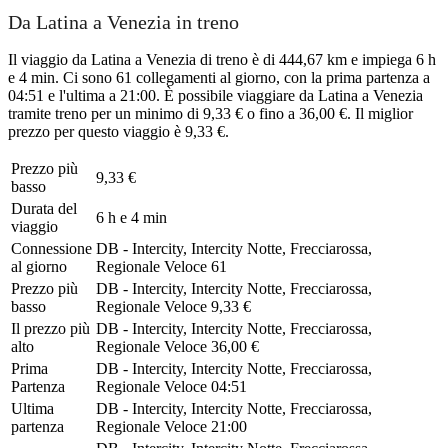
Da Latina a Venezia in treno
Il viaggio da Latina a Venezia di treno è di 444,67 km e impiega 6 h
e 4 min. Ci sono 61 collegamenti al giorno, con la prima partenza a
04:51 e l'ultima a 21:00. È possibile viaggiare da Latina a Venezia
tramite treno per un minimo di 9,33 € o fino a 36,00 €. Il miglior
prezzo per questo viaggio è 9,33 €.
Prezzo più
9,33 €
basso
Durata del
6 h e 4 min
viaggio
Connessione
DB - Intercity, Intercity Notte, Frecciarossa,
al giorno
Regionale Veloce
61
Prezzo più
DB - Intercity, Intercity Notte, Frecciarossa,
basso
Regionale Veloce
9,33 €
Il prezzo più
DB - Intercity, Intercity Notte, Frecciarossa,
alto
Regionale Veloce
36,00 €
Prima
DB - Intercity, Intercity Notte, Frecciarossa,
Partenza
Regionale Veloce
04:51
Ultima
DB - Intercity, Intercity Notte, Frecciarossa,
partenza
Regionale Veloce
21:00