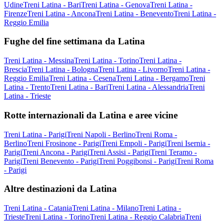
Udine
Treni Latina - Bari
Treni Latina - Genova
Treni Latina -
Firenze
Treni Latina - Ancona
Treni Latina - Benevento
Treni Latina -
Reggio Emilia
Fughe del fine settimana da Latina
Treni Latina - Messina
Treni Latina - Torino
Treni Latina -
Brescia
Treni Latina - Bologna
Treni Latina - Livorno
Treni Latina -
Reggio Emilia
Treni Latina - Cesena
Treni Latina - Bergamo
Treni
Latina - Trento
Treni Latina - Bari
Treni Latina - Alessandria
Treni
Latina - Trieste
Rotte internazionali da Latina e aree vicine
Treni Latina - Parigi
Treni Napoli - Berlino
Treni Roma -
Berlino
Treni Frosinone - Parigi
Treni Empoli - Parigi
Treni Isernia -
Parigi
Treni Ancona - Parigi
Treni Assisi - Parigi
Treni Teramo -
Parigi
Treni Benevento - Parigi
Treni Poggibonsi - Parigi
Treni Roma
- Parigi
Altre destinazioni da Latina
Treni Latina - Catania
Treni Latina - Milano
Treni Latina -
Trieste
Treni Latina - Torino
Treni Latina - Reggio Calabria
Treni