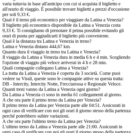
varia tuttavia in base all'anticipo con cui si acquista il biglietto e
all'orario di viaggio. È possibile trovare biglietti a prezzi d'occasione
per soli 9,33 €.
Qual è il treno più economico per viaggiare da Latina a Venezia?
Il biglietto più economico disponibile da Latina a Venezia costa
9,33 €. Ti consigliamo di prenotare il prima possibile evitando gli
orari di punta per aggiudicarti il biglietto più conveniente.
Qual è la distanza tra Latina e Venezia in treno?
Latina e Venezia distano 444,67 km.
Quanto dura il viaggio in treno tra Latina e Venezia?
Il viaggio da Latina a Venezia dura in media 6 h e 4 min. Scegliendo
l'opzione di viaggio più veloce arriverai in 4 h e 28 min.
Quali compagnie collegano Latina a Venezia?
La tratta da Latina a Venezia è coperta da 3 società. Come puoi
vedere su Virail, queste sono le compagnie attive su questa tratta:
DB - Intercity, Intercity Notte, Frecciarossa e Regionale Veloce.
Quanti treni vanno da Latina a Venezia ogni giorno?
Da Latina a Venezia ci sono in media 61 collegamenti al giorno.
A che ora parte il primo treno da Latina per Venezia?
Il primo treno da Latina per Venezia parte alle 04:51. Assicurati in
ogni caso di verificare con noi gli orari il giorno stesso della partenza
perché potrebbero subire variazioni.
A che ora parte l'ultimo treno da Latina per Venezia?
L'ultimo treno da Latina a Venezia parte alle 21:00. Assicurati in
ogni caso di verificare con noi gli orari il giorno stesso della partenza