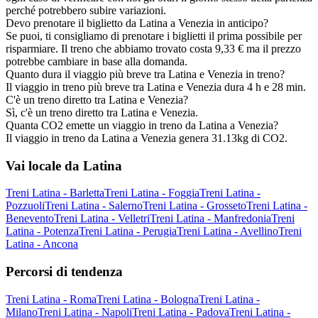
perché potrebbero subire variazioni.
Devo prenotare il biglietto da Latina a Venezia in anticipo?
Se puoi, ti consigliamo di prenotare i biglietti il prima possibile per
risparmiare. Il treno che abbiamo trovato costa 9,33 € ma il prezzo
potrebbe cambiare in base alla domanda.
Quanto dura il viaggio più breve tra Latina e Venezia in treno?
Il viaggio in treno più breve tra Latina e Venezia dura 4 h e 28 min.
C'è un treno diretto tra Latina e Venezia?
Sì, c'è un treno diretto tra Latina e Venezia.
Quanta CO2 emette un viaggio in treno da Latina a Venezia?
Il viaggio in treno da Latina a Venezia genera 31.13kg di CO2.
Vai locale da Latina
Treni Latina - Barletta
Treni Latina - Foggia
Treni Latina -
Pozzuoli
Treni Latina - Salerno
Treni Latina - Grosseto
Treni Latina -
Benevento
Treni Latina - Velletri
Treni Latina - Manfredonia
Treni
Latina - Potenza
Treni Latina - Perugia
Treni Latina - Avellino
Treni
Latina - Ancona
Percorsi di tendenza
Treni Latina - Roma
Treni Latina - Bologna
Treni Latina -
Milano
Treni Latina - Napoli
Treni Latina - Padova
Treni Latina -