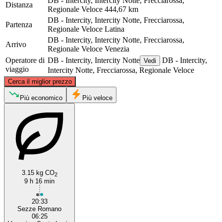
DB - Intercity, Intercity Notte, Frecciarossa,
Distanza
Regionale Veloce
444,67 km
DB - Intercity, Intercity Notte, Frecciarossa,
Partenza
Regionale Veloce
Latina
DB - Intercity, Intercity Notte, Frecciarossa,
Arrivo
Regionale Veloce
Venezia
Operatore di
DB - Intercity, Intercity Notte
DB - Intercity,
Vedi
viaggio
Intercity Notte, Frecciarossa, Regionale Veloce
©
CARTO
, ©
OpenStreetMap
contributors
Cerca il miglior prezzo
Venice
Più economico
Più veloce
3.15 kg CO
2
9 h 16 min
Latina
20:33
Sezze Romano
06:25