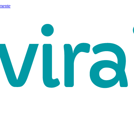
mente