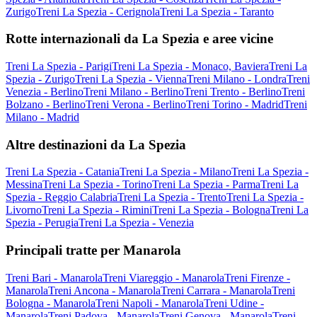
Zurigo
Treni La Spezia - Cerignola
Treni La Spezia - Taranto
Rotte internazionali da La Spezia e aree vicine
Treni La Spezia - Parigi
Treni La Spezia - Monaco, Baviera
Treni La
Spezia - Zurigo
Treni La Spezia - Vienna
Treni Milano - Londra
Treni
Venezia - Berlino
Treni Milano - Berlino
Treni Trento - Berlino
Treni
Bolzano - Berlino
Treni Verona - Berlino
Treni Torino - Madrid
Treni
Milano - Madrid
Altre destinazioni da La Spezia
Treni La Spezia - Catania
Treni La Spezia - Milano
Treni La Spezia -
Messina
Treni La Spezia - Torino
Treni La Spezia - Parma
Treni La
Spezia - Reggio Calabria
Treni La Spezia - Trento
Treni La Spezia -
Livorno
Treni La Spezia - Rimini
Treni La Spezia - Bologna
Treni La
Spezia - Perugia
Treni La Spezia - Venezia
Principali tratte per Manarola
Treni Bari - Manarola
Treni Viareggio - Manarola
Treni Firenze -
Manarola
Treni Ancona - Manarola
Treni Carrara - Manarola
Treni
Bologna - Manarola
Treni Napoli - Manarola
Treni Udine -
Manarola
Treni Padova - Manarola
Treni Genova - Manarola
Treni