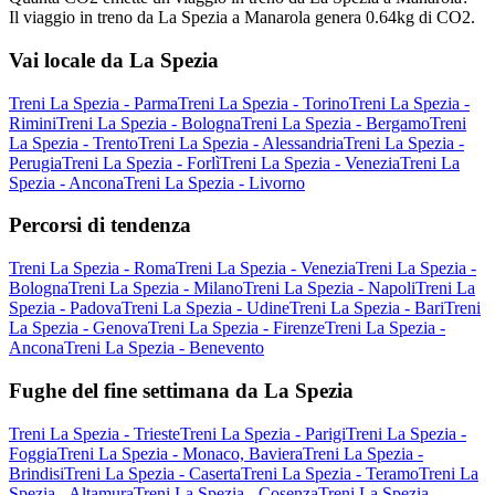
Il viaggio in treno da La Spezia a Manarola genera 0.64kg di CO2.
Vai locale da La Spezia
Treni La Spezia - Parma
Treni La Spezia - Torino
Treni La Spezia -
Rimini
Treni La Spezia - Bologna
Treni La Spezia - Bergamo
Treni
La Spezia - Trento
Treni La Spezia - Alessandria
Treni La Spezia -
Perugia
Treni La Spezia - Forlì
Treni La Spezia - Venezia
Treni La
Spezia - Ancona
Treni La Spezia - Livorno
Percorsi di tendenza
Treni La Spezia - Roma
Treni La Spezia - Venezia
Treni La Spezia -
Bologna
Treni La Spezia - Milano
Treni La Spezia - Napoli
Treni La
Spezia - Padova
Treni La Spezia - Udine
Treni La Spezia - Bari
Treni
La Spezia - Genova
Treni La Spezia - Firenze
Treni La Spezia -
Ancona
Treni La Spezia - Benevento
Fughe del fine settimana da La Spezia
Treni La Spezia - Trieste
Treni La Spezia - Parigi
Treni La Spezia -
Foggia
Treni La Spezia - Monaco, Baviera
Treni La Spezia -
Brindisi
Treni La Spezia - Caserta
Treni La Spezia - Teramo
Treni La
Spezia - Altamura
Treni La Spezia - Cosenza
Treni La Spezia -