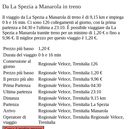
Da La Spezia a Manarola in treno
Il viaggio da La Spezia a Manarola di treno è di 9,15 km e impiega
0 h e 16 min. Ci sono 126 collegamenti al giorno, con la prima
partenza a 04:30 e l'ultima a 23:10. È possibile viaggiare da La
Spezia a Manarola tramite treno per un minimo di 1,20 € o fino a
9,96 €. Il miglior prezzo per questo viaggio è 1,20 €.
Prezzo più basso
1,20 €
Durata del viaggio
0 h e 16 min
Connessione al
Regionale Veloce, Trenitalia
126
giorno
Prezzo più basso
Regionale Veloce, Trenitalia
1,20 €
Il prezzo più alto
Regionale Veloce, Trenitalia
9,96 €
Prima Partenza
Regionale Veloce, Trenitalia
04:30
Ultima partenza
Regionale Veloce, Trenitalia
23:10
Distanza
Regionale Veloce, Trenitalia
9,15 km
Partenza
Regionale Veloce, Trenitalia
La Spezia
Arrivo
Regionale Veloce, Trenitalia
Manarola
Operatore di
Regionale Veloce, Trenitalia
Regionale Veloce,
viaggio
Trenitalia
©
CARTO
, ©
OpenStreetMap
contributors
Cerca il miglior prezzo