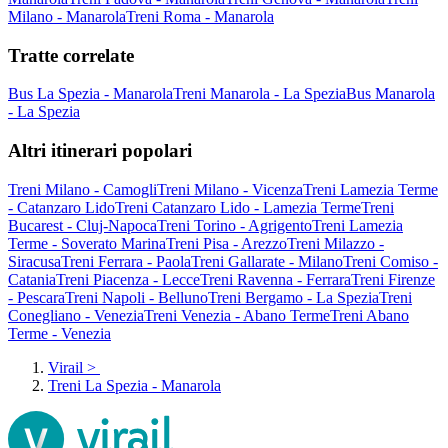
Milano - Manarola
Treni Roma - Manarola
Tratte correlate
Bus La Spezia - Manarola
Treni Manarola - La Spezia
Bus Manarola
- La Spezia
Altri itinerari popolari
Treni Milano - Camogli
Treni Milano - Vicenza
Treni Lamezia Terme
- Catanzaro Lido
Treni Catanzaro Lido - Lamezia Terme
Treni
Bucarest - Cluj-Napoca
Treni Torino - Agrigento
Treni Lamezia
Terme - Soverato Marina
Treni Pisa - Arezzo
Treni Milazzo -
Siracusa
Treni Ferrara - Paola
Treni Gallarate - Milano
Treni Comiso -
Catania
Treni Piacenza - Lecce
Treni Ravenna - Ferrara
Treni Firenze
- Pescara
Treni Napoli - Belluno
Treni Bergamo - La Spezia
Treni
Conegliano - Venezia
Treni Venezia - Abano Terme
Treni Abano
Terme - Venezia
Virail
>
Treni La Spezia - Manarola