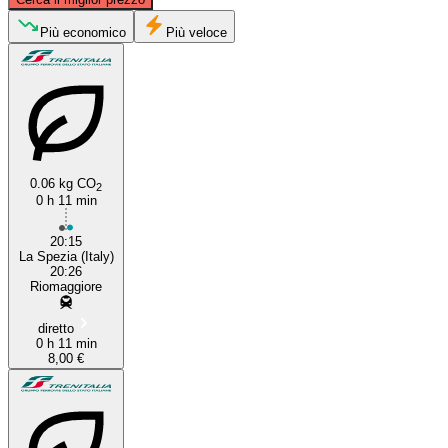
Più economico
Più veloce
La Spezia
Manarola
0.06 kg CO
2
0 h 11 min
20:15
La Spezia (Italy)
20:26
Riomaggiore
diretto
0 h 11 min
8,00 €