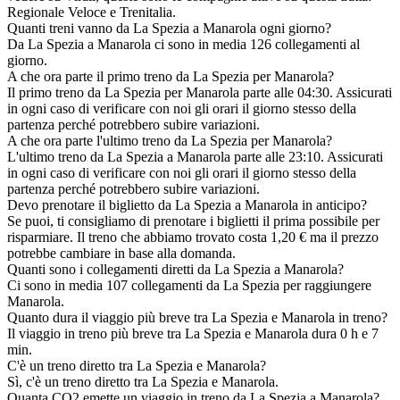
Regionale Veloce e Trenitalia.
Quanti treni vanno da La Spezia a Manarola ogni giorno?
Da La Spezia a Manarola ci sono in media 126 collegamenti al
giorno.
A che ora parte il primo treno da La Spezia per Manarola?
Il primo treno da La Spezia per Manarola parte alle 04:30. Assicurati
in ogni caso di verificare con noi gli orari il giorno stesso della
partenza perché potrebbero subire variazioni.
A che ora parte l'ultimo treno da La Spezia per Manarola?
L'ultimo treno da La Spezia a Manarola parte alle 23:10. Assicurati
in ogni caso di verificare con noi gli orari il giorno stesso della
partenza perché potrebbero subire variazioni.
Devo prenotare il biglietto da La Spezia a Manarola in anticipo?
Se puoi, ti consigliamo di prenotare i biglietti il prima possibile per
risparmiare. Il treno che abbiamo trovato costa 1,20 € ma il prezzo
potrebbe cambiare in base alla domanda.
Quanti sono i collegamenti diretti da La Spezia a Manarola?
Ci sono in media 107 collegamenti da La Spezia per raggiungere
Manarola.
Quanto dura il viaggio più breve tra La Spezia e Manarola in treno?
Il viaggio in treno più breve tra La Spezia e Manarola dura 0 h e 7
min.
C'è un treno diretto tra La Spezia e Manarola?
Sì, c'è un treno diretto tra La Spezia e Manarola.
Quanta CO2 emette un viaggio in treno da La Spezia a Manarola?