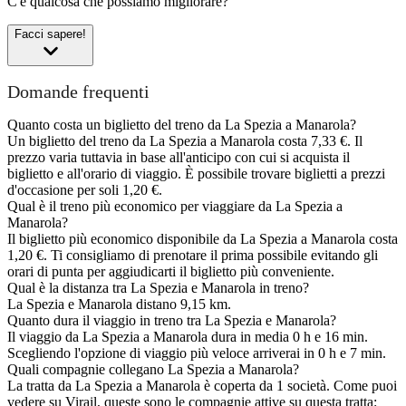
C'è qualcosa che possiamo migliorare?
Facci sapere!
Domande frequenti
Quanto costa un biglietto del treno da La Spezia a Manarola?
Un biglietto del treno da La Spezia a Manarola costa 7,33 €. Il
prezzo varia tuttavia in base all'anticipo con cui si acquista il
biglietto e all'orario di viaggio. È possibile trovare biglietti a prezzi
d'occasione per soli 1,20 €.
Qual è il treno più economico per viaggiare da La Spezia a
Manarola?
Il biglietto più economico disponibile da La Spezia a Manarola costa
1,20 €. Ti consigliamo di prenotare il prima possibile evitando gli
orari di punta per aggiudicarti il biglietto più conveniente.
Qual è la distanza tra La Spezia e Manarola in treno?
La Spezia e Manarola distano 9,15 km.
Quanto dura il viaggio in treno tra La Spezia e Manarola?
Il viaggio da La Spezia a Manarola dura in media 0 h e 16 min.
Scegliendo l'opzione di viaggio più veloce arriverai in 0 h e 7 min.
Quali compagnie collegano La Spezia a Manarola?
La tratta da La Spezia a Manarola è coperta da 1 società. Come puoi
vedere su Virail, queste sono le compagnie attive su questa tratta: