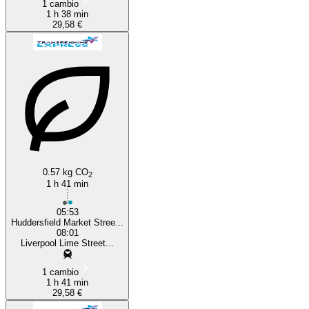
1 cambio
1 h 38 min
29,58 €
0.57 kg CO
2
1 h 41 min
05:53
Huddersfield Market Stree...
08:01
Liverpool Lime Street...
1 cambio
1 h 41 min
29,58 €