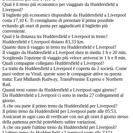
Qual è il treno più economico per viaggiare da Huddersfield a
Liverpool?
Il biglietto più economico disponibile da Huddersfield a Liverpool
costa 17,10 €. Ti consigliamo di prenotare il prima possibile
evitando gli orari di punta per aggiudicarti il biglietto più
conveniente.
Qual è la distanza tra Huddersfield e Liverpool in treno?
Huddersfield e Liverpool distano 83,33 km.
Quanto dura il viaggio in treno tra Huddersfield e Liverpool?
Il viaggio da Huddersfield a Liverpool dura in media 1 h e 20 min.
Scegliendo l'opzione di viaggio più veloce arriverai in 1 h e 8 min.
Quali compagnie collegano Huddersfield a Liverpool?
La tratta da Huddersfield a Liverpool è coperta da 2 società. Come
puoi vedere su Virail, queste sono le compagnie attive su questa
tratta: East Midlands Railway, TransPennine Express e Northern
Rail.
Quanti treni vanno da Huddersfield a Liverpool ogni giorno?
Da Huddersfield a Liverpool ci sono in media 27 collegamenti al
giorno.
A che ora parte il primo treno da Huddersfield per Liverpool?
Il primo treno da Huddersfield per Liverpool parte alle 05:53.
Assicurati in ogni caso di verificare con noi gli orari il giorno stesso
della partenza perché potrebbero subire variazioni.
A che ora parte l'ultimo treno da Huddersfield per Liverpool?
L'ultimo treno da Huddersfield a Liverpool parte alle 22:51.