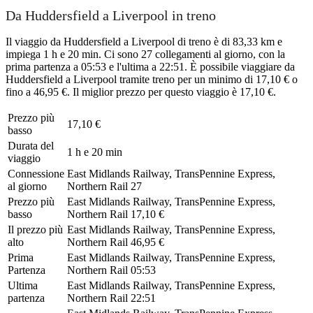
Da Huddersfield a Liverpool in treno
Il viaggio da Huddersfield a Liverpool di treno è di 83,33 km e
impiega 1 h e 20 min. Ci sono 27 collegamenti al giorno, con la
prima partenza a 05:53 e l'ultima a 22:51. È possibile viaggiare da
Huddersfield a Liverpool tramite treno per un minimo di 17,10 € o
fino a 46,95 €. Il miglior prezzo per questo viaggio è 17,10 €.
Prezzo più
17,10 €
basso
Durata del
1 h e 20 min
viaggio
Connessione
East Midlands Railway, TransPennine Express,
al giorno
Northern Rail
27
Prezzo più
East Midlands Railway, TransPennine Express,
basso
Northern Rail
17,10 €
Il prezzo più
East Midlands Railway, TransPennine Express,
alto
Northern Rail
46,95 €
Prima
East Midlands Railway, TransPennine Express,
Partenza
Northern Rail
05:53
Ultima
East Midlands Railway, TransPennine Express,
partenza
Northern Rail
22:51