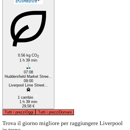
0.56 kg CO
2
1 h 39 min
07:08
Huddersfield Market Stree...
09:00
Liverpool Lime Street...
1 cambio
1 h 39 min
29,58 €
Tutti i prezzi
Oggi
Tutti i prezzi
Domani
Trova il giorno migliore per raggiungere Liverpool
in treno