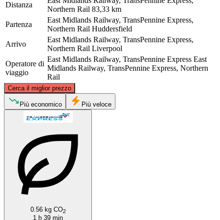
East Midlands Railway, TransPennine Express,
Distanza
Northern Rail
83,33 km
East Midlands Railway, TransPennine Express,
Partenza
Northern Rail
Huddersfield
East Midlands Railway, TransPennine Express,
Arrivo
Northern Rail
Liverpool
East Midlands Railway, TransPennine Express
East
Operatore di
Midlands Railway, TransPennine Express, Northern
viaggio
Rail
©
CARTO
, ©
OpenStreetMap
contributors
Cerca il miglior prezzo
Più economico
Più veloce
Huddersfield
Liverpool
0.56 kg CO
2
1 h 39 min