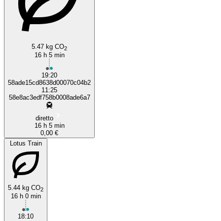
5.47 kg CO
2
16 h 5 min
19:20
58ade15cd8638d00070c04b2
11:25
58e8ac3edf758b0008ade6a7
diretto
16 h 5 min
0,00 €
Lotus Train
5.44 kg CO
2
16 h 0 min
18:10