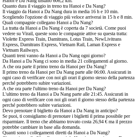
Hanoi e Da Nang distano 606,2 km.
Quanto dura il viaggio in treno tra Hanoi e Da Nang?
Il viaggio da Hanoi a Da Nang dura in media 16 h e 10 min.
Scegliendo l'opzione di viaggio più veloce arriverai in 15 h e 8 min.
Quali compagnie collegano Hanoi a Da Nang?
La tratta da Hanoi a Da Nang è coperta da 7 società. Come puoi
vedere su Virail, queste sono le compagnie attive su questa tratta:
Violette Express Train, Damitrans, Lotus Train, NewLivitrans
Express, Damitrans Express, Vietnam Rail, Laman Express e
Vietnam Railways.
Quanti treni vanno da Hanoi a Da Nang ogni giorno?
Da Hanoi a Da Nang ci sono in media 21 collegamenti al giorno.
A che ora parte il primo treno da Hanoi per Da Nang?
Il primo treno da Hanoi per Da Nang parte alle 06:00. Assicurati in
ogni caso di verificare con noi gli orari il giorno stesso della partenza
perché potrebbero subire variazioni.
A che ora parte l'ultimo treno da Hanoi per Da Nang?
L'ultimo treno da Hanoi a Da Nang parte alle 21:45. Assicurati in
ogni caso di verificare con noi gli orari il giorno stesso della partenza
perché potrebbero subire variazioni.
Devo prenotare il biglietto da Hanoi a Da Nang in anticipo?
Se puoi, ti consigliamo di prenotare i biglietti il prima possibile per
risparmiare. Il treno che abbiamo trovato costa 26,94 € ma il prezzo
potrebbe cambiare in base alla domanda.
Quanti sono i collegamenti diretti da Hanoi a Da Nang?