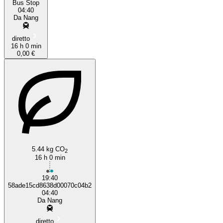
Bus Stop
04:40
Da Nang
diretto
16 h 0 min
0,00 €
5.44 kg CO
2
16 h 0 min
19:40
58ade15cd8638d00070c04b2
04:40
Da Nang
diretto