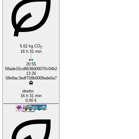
Da Nang
5.62 kg CO
2
16 h 31 min
20:55
58ade15cd8638d00070c04b2
13:26
58e8ac3edf758b0008ade6a7
diretto
16 h 31 min
0,00 €