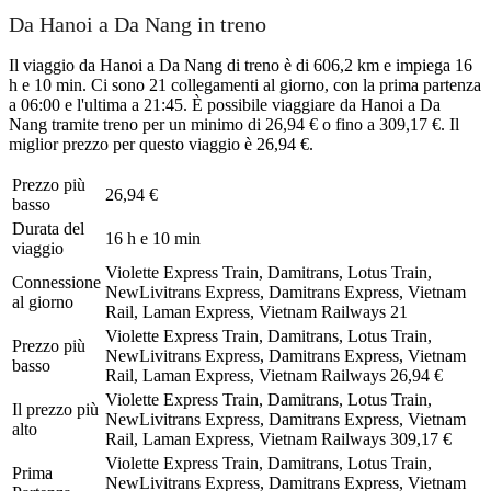
Da Hanoi a Da Nang in treno
Il viaggio da Hanoi a Da Nang di treno è di 606,2 km e impiega 16
h e 10 min. Ci sono 21 collegamenti al giorno, con la prima partenza
a 06:00 e l'ultima a 21:45. È possibile viaggiare da Hanoi a Da
Nang tramite treno per un minimo di 26,94 € o fino a 309,17 €. Il
miglior prezzo per questo viaggio è 26,94 €.
Prezzo più
26,94 €
basso
Durata del
16 h e 10 min
viaggio
Violette Express Train, Damitrans, Lotus Train,
Connessione
NewLivitrans Express, Damitrans Express, Vietnam
al giorno
Rail, Laman Express, Vietnam Railways
21
Violette Express Train, Damitrans, Lotus Train,
Prezzo più
NewLivitrans Express, Damitrans Express, Vietnam
basso
Rail, Laman Express, Vietnam Railways
26,94 €
Violette Express Train, Damitrans, Lotus Train,
Il prezzo più
NewLivitrans Express, Damitrans Express, Vietnam
alto
Rail, Laman Express, Vietnam Railways
309,17 €
Violette Express Train, Damitrans, Lotus Train,
Prima
NewLivitrans Express, Damitrans Express, Vietnam