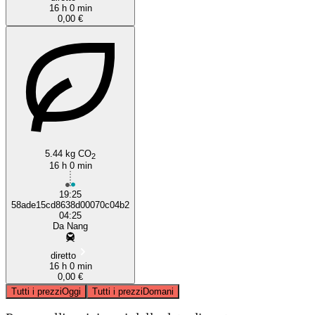
16 h 0 min
0,00 €
5.44 kg CO
2
16 h 0 min
19:25
58ade15cd8638d00070c04b2
04:25
Da Nang
diretto
16 h 0 min
0,00 €
Tutti i prezzi
Oggi
Tutti i prezzi
Domani