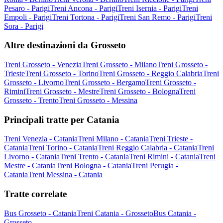
Pesaro - Parigi
Treni Ancona - Parigi
Treni Isernia - Parigi
Treni
Empoli - Parigi
Treni Tortona - Parigi
Treni San Remo - Parigi
Treni
Sora - Parigi
Altre destinazioni da Grosseto
Treni Grosseto - Venezia
Treni Grosseto - Milano
Treni Grosseto -
Trieste
Treni Grosseto - Torino
Treni Grosseto - Reggio Calabria
Treni
Grosseto - Livorno
Treni Grosseto - Bergamo
Treni Grosseto -
Rimini
Treni Grosseto - Mestre
Treni Grosseto - Bologna
Treni
Grosseto - Trento
Treni Grosseto - Messina
Principali tratte per Catania
Treni Venezia - Catania
Treni Milano - Catania
Treni Trieste -
Catania
Treni Torino - Catania
Treni Reggio Calabria - Catania
Treni
Livorno - Catania
Treni Trento - Catania
Treni Rimini - Catania
Treni
Mestre - Catania
Treni Bologna - Catania
Treni Perugia -
Catania
Treni Messina - Catania
Tratte correlate
Bus Grosseto - Catania
Treni Catania - Grosseto
Bus Catania -
Grosseto