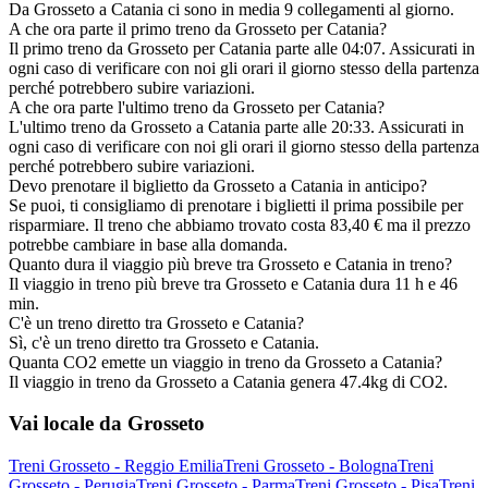
Da Grosseto a Catania ci sono in media 9 collegamenti al giorno.
A che ora parte il primo treno da Grosseto per Catania?
Il primo treno da Grosseto per Catania parte alle 04:07. Assicurati in
ogni caso di verificare con noi gli orari il giorno stesso della partenza
perché potrebbero subire variazioni.
A che ora parte l'ultimo treno da Grosseto per Catania?
L'ultimo treno da Grosseto a Catania parte alle 20:33. Assicurati in
ogni caso di verificare con noi gli orari il giorno stesso della partenza
perché potrebbero subire variazioni.
Devo prenotare il biglietto da Grosseto a Catania in anticipo?
Se puoi, ti consigliamo di prenotare i biglietti il prima possibile per
risparmiare. Il treno che abbiamo trovato costa 83,40 € ma il prezzo
potrebbe cambiare in base alla domanda.
Quanto dura il viaggio più breve tra Grosseto e Catania in treno?
Il viaggio in treno più breve tra Grosseto e Catania dura 11 h e 46
min.
C'è un treno diretto tra Grosseto e Catania?
Sì, c'è un treno diretto tra Grosseto e Catania.
Quanta CO2 emette un viaggio in treno da Grosseto a Catania?
Il viaggio in treno da Grosseto a Catania genera 47.4kg di CO2.
Vai locale da Grosseto
Treni Grosseto - Reggio Emilia
Treni Grosseto - Bologna
Treni
Grosseto - Perugia
Treni Grosseto - Parma
Treni Grosseto - Pisa
Treni