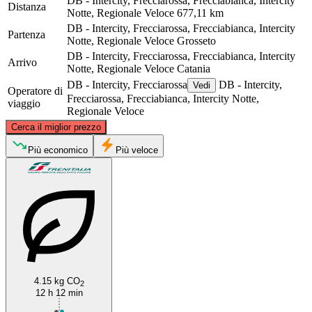
DB - Intercity, Frecciarossa, Frecciabianca, Intercity
Distanza
Notte, Regionale Veloce
677,11 km
DB - Intercity, Frecciarossa, Frecciabianca, Intercity
Partenza
Notte, Regionale Veloce
Grosseto
DB - Intercity, Frecciarossa, Frecciabianca, Intercity
Arrivo
Notte, Regionale Veloce
Catania
DB - Intercity, Frecciarossa
DB - Intercity,
Vedi
Operatore di
Frecciarossa, Frecciabianca, Intercity Notte,
viaggio
Regionale Veloce
©
CARTO
, ©
OpenStreetMap
contributors
Cerca il miglior prezzo
Grosseto
Più economico
Più veloce
4.15 kg CO
2
Catania
12 h 12 min