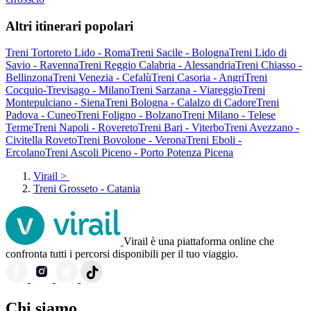
Altri itinerari popolari
Treni Tortoreto Lido - Roma
Treni Sacile - Bologna
Treni Lido di
Savio - Ravenna
Treni Reggio Calabria - Alessandria
Treni Chiasso -
Bellinzona
Treni Venezia - Cefalù
Treni Casoria - Angri
Treni
Cocquio-Trevisago - Milano
Treni Sarzana - Viareggio
Treni
Montepulciano - Siena
Treni Bologna - Calalzo di Cadore
Treni
Padova - Cuneo
Treni Foligno - Bolzano
Treni Milano - Telese
Terme
Treni Napoli - Rovereto
Treni Bari - Viterbo
Treni Avezzano -
Civitella Roveto
Treni Bovolone - Verona
Treni Eboli -
Ercolano
Treni Ascoli Piceno - Porto Potenza Picena
Virail
>
Treni Grosseto - Catania
Virail è una piattaforma online che
confronta tutti i percorsi disponibili per il tuo viaggio.
Chi siamo