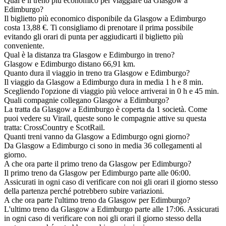
Qual è il treno più economico per viaggiare da Glasgow a
Edimburgo?
Il biglietto più economico disponibile da Glasgow a Edimburgo
costa 13,88 €. Ti consigliamo di prenotare il prima possibile
evitando gli orari di punta per aggiudicarti il biglietto più
conveniente.
Qual è la distanza tra Glasgow e Edimburgo in treno?
Glasgow e Edimburgo distano 66,91 km.
Quanto dura il viaggio in treno tra Glasgow e Edimburgo?
Il viaggio da Glasgow a Edimburgo dura in media 1 h e 8 min.
Scegliendo l'opzione di viaggio più veloce arriverai in 0 h e 45 min.
Quali compagnie collegano Glasgow a Edimburgo?
La tratta da Glasgow a Edimburgo è coperta da 1 società. Come
puoi vedere su Virail, queste sono le compagnie attive su questa
tratta: CrossCountry e ScotRail.
Quanti treni vanno da Glasgow a Edimburgo ogni giorno?
Da Glasgow a Edimburgo ci sono in media 36 collegamenti al
giorno.
A che ora parte il primo treno da Glasgow per Edimburgo?
Il primo treno da Glasgow per Edimburgo parte alle 06:00.
Assicurati in ogni caso di verificare con noi gli orari il giorno stesso
della partenza perché potrebbero subire variazioni.
A che ora parte l'ultimo treno da Glasgow per Edimburgo?
L'ultimo treno da Glasgow a Edimburgo parte alle 17:06. Assicurati
in ogni caso di verificare con noi gli orari il giorno stesso della