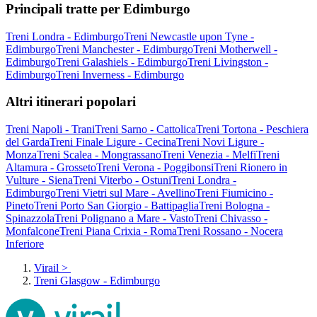
Principali tratte per Edimburgo
Treni Londra - Edimburgo
Treni Newcastle upon Tyne -
Edimburgo
Treni Manchester - Edimburgo
Treni Motherwell -
Edimburgo
Treni Galashiels - Edimburgo
Treni Livingston -
Edimburgo
Treni Inverness - Edimburgo
Altri itinerari popolari
Treni Napoli - Trani
Treni Sarno - Cattolica
Treni Tortona - Peschiera
del Garda
Treni Finale Ligure - Cecina
Treni Novi Ligure -
Monza
Treni Scalea - Mongrassano
Treni Venezia - Melfi
Treni
Altamura - Grosseto
Treni Verona - Poggibonsi
Treni Rionero in
Vulture - Siena
Treni Viterbo - Ostuni
Treni Londra -
Edimburgo
Treni Vietri sul Mare - Avellino
Treni Fiumicino -
Pineto
Treni Porto San Giorgio - Battipaglia
Treni Bologna -
Spinazzola
Treni Polignano a Mare - Vasto
Treni Chivasso -
Monfalcone
Treni Piana Crixia - Roma
Treni Rossano - Nocera
Inferiore
Virail
>
Treni Glasgow - Edimburgo