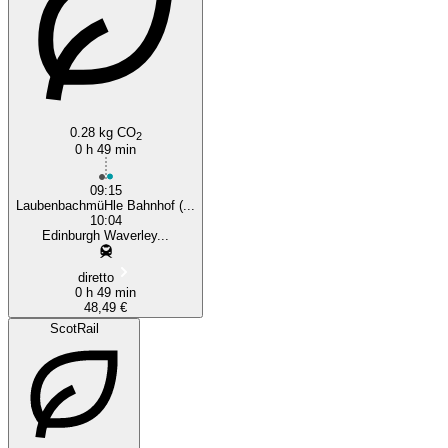
0.28 kg CO
2
0 h 49 min
09:15
LaubenbachmüHle Bahnhof (...
10:04
Edinburgh Waverley...
diretto
0 h 49 min
48,49 €
ScotRail