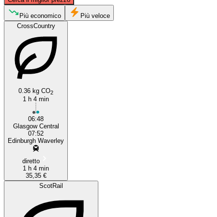
Più economico
Più veloce
CrossCountry
Edinburgh
Glasgow
0.36 kg CO
2
1 h 4 min
06:48
Glasgow Central
07:52
Edinburgh Waverley
diretto
1 h 4 min
35,35 €
ScotRail