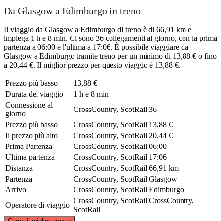
Da Glasgow a Edimburgo in treno
Il viaggio da Glasgow a Edimburgo di treno è di 66,91 km e
impiega 1 h e 8 min. Ci sono 36 collegamenti al giorno, con la prima
partenza a 06:00 e l'ultima a 17:06. È possibile viaggiare da
Glasgow a Edimburgo tramite treno per un minimo di 13,88 € o fino
a 20,44 €. Il miglior prezzo per questo viaggio è 13,88 €.
Prezzo più basso
13,88 €
Durata del viaggio
1 h e 8 min
Connessione al
CrossCountry, ScotRail
36
giorno
Prezzo più basso
CrossCountry, ScotRail
13,88 €
Il prezzo più alto
CrossCountry, ScotRail
20,44 €
Prima Partenza
CrossCountry, ScotRail
06:00
Ultima partenza
CrossCountry, ScotRail
17:06
Distanza
CrossCountry, ScotRail
66,91 km
Partenza
CrossCountry, ScotRail
Glasgow
Arrivo
CrossCountry, ScotRail
Edimburgo
CrossCountry, ScotRail
CrossCountry,
Operatore di viaggio
ScotRail
©
CARTO
, ©
OpenStreetMap
contributors
Cerca il miglior prezzo