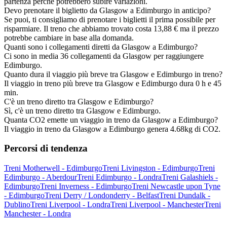
partenza perché potrebbero subire variazioni.
Devo prenotare il biglietto da Glasgow a Edimburgo in anticipo?
Se puoi, ti consigliamo di prenotare i biglietti il prima possibile per
risparmiare. Il treno che abbiamo trovato costa 13,88 € ma il prezzo
potrebbe cambiare in base alla domanda.
Quanti sono i collegamenti diretti da Glasgow a Edimburgo?
Ci sono in media 36 collegamenti da Glasgow per raggiungere
Edimburgo.
Quanto dura il viaggio più breve tra Glasgow e Edimburgo in treno?
Il viaggio in treno più breve tra Glasgow e Edimburgo dura 0 h e 45
min.
C'è un treno diretto tra Glasgow e Edimburgo?
Sì, c'è un treno diretto tra Glasgow e Edimburgo.
Quanta CO2 emette un viaggio in treno da Glasgow a Edimburgo?
Il viaggio in treno da Glasgow a Edimburgo genera 4.68kg di CO2.
Percorsi di tendenza
Treni Motherwell - Edimburgo
Treni Livingston - Edimburgo
Treni
Edimburgo - Aberdour
Treni Edimburgo - Londra
Treni Galashiels -
Edimburgo
Treni Inverness - Edimburgo
Treni Newcastle upon Tyne
- Edimburgo
Treni Derry / Londonderry - Belfast
Treni Dundalk -
Dublino
Treni Liverpool - Londra
Treni Liverpool - Manchester
Treni
Manchester - Londra