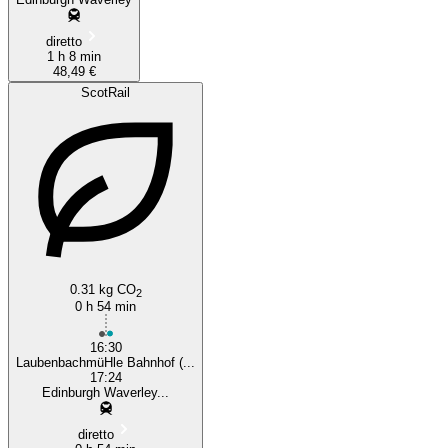
diretto
1 h 8 min
48,49 €
ScotRail
0.31 kg CO
2
0 h 54 min
16:30
LaubenbachmüHle Bahnhof (...
17:24
Edinburgh Waverley...
diretto