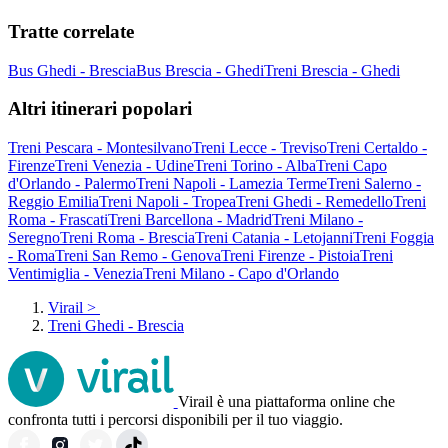
Tratte correlate
Bus Ghedi - Brescia
Bus Brescia - Ghedi
Treni Brescia - Ghedi
Altri itinerari popolari
Treni Pescara - Montesilvano
Treni Lecce - Treviso
Treni Certaldo -
Firenze
Treni Venezia - Udine
Treni Torino - Alba
Treni Capo
d'Orlando - Palermo
Treni Napoli - Lamezia Terme
Treni Salerno -
Reggio Emilia
Treni Napoli - Tropea
Treni Ghedi - Remedello
Treni
Roma - Frascati
Treni Barcellona - Madrid
Treni Milano -
Seregno
Treni Roma - Brescia
Treni Catania - Letojanni
Treni Foggia
- Roma
Treni San Remo - Genova
Treni Firenze - Pistoia
Treni
Ventimiglia - Venezia
Treni Milano - Capo d'Orlando
Virail
>
Treni Ghedi - Brescia
Virail è una piattaforma online che
confronta tutti i percorsi disponibili per il tuo viaggio.