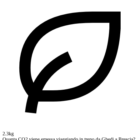
2.3kg
Quanta CO2 viene emessa viaggiando in treno da Ghedi a Brescia?