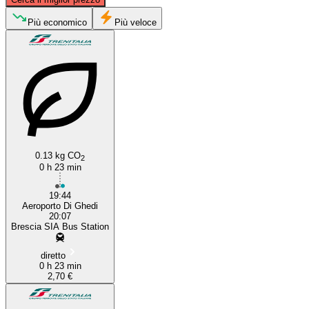
Brescia
Più economico
Più veloce
0.13 kg CO
Ghedi
2
0 h 23 min
19:44
Aeroporto Di Ghedi
20:07
Brescia SIA Bus Station
diretto
0 h 23 min
2,70 €