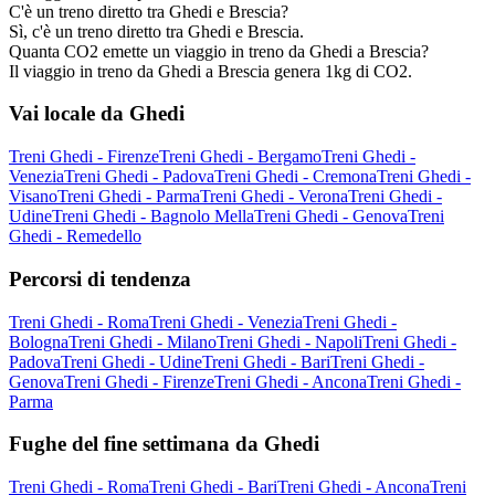
C'è un treno diretto tra Ghedi e Brescia?
Sì, c'è un treno diretto tra Ghedi e Brescia.
Quanta CO2 emette un viaggio in treno da Ghedi a Brescia?
Il viaggio in treno da Ghedi a Brescia genera 1kg di CO2.
Vai locale da Ghedi
Treni Ghedi - Firenze
Treni Ghedi - Bergamo
Treni Ghedi -
Venezia
Treni Ghedi - Padova
Treni Ghedi - Cremona
Treni Ghedi -
Visano
Treni Ghedi - Parma
Treni Ghedi - Verona
Treni Ghedi -
Udine
Treni Ghedi - Bagnolo Mella
Treni Ghedi - Genova
Treni
Ghedi - Remedello
Percorsi di tendenza
Treni Ghedi - Roma
Treni Ghedi - Venezia
Treni Ghedi -
Bologna
Treni Ghedi - Milano
Treni Ghedi - Napoli
Treni Ghedi -
Padova
Treni Ghedi - Udine
Treni Ghedi - Bari
Treni Ghedi -
Genova
Treni Ghedi - Firenze
Treni Ghedi - Ancona
Treni Ghedi -
Parma
Fughe del fine settimana da Ghedi
Treni Ghedi - Roma
Treni Ghedi - Bari
Treni Ghedi - Ancona
Treni