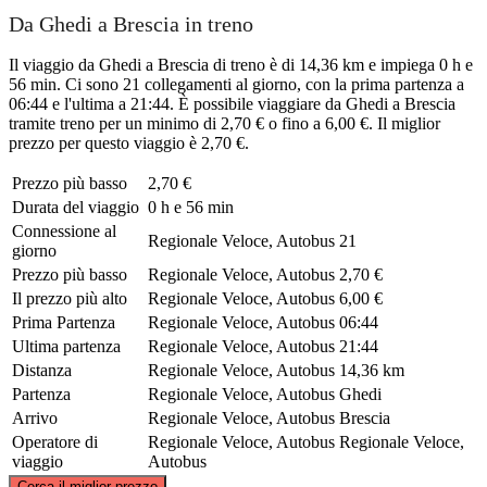
Da Ghedi a Brescia in treno
Il viaggio da Ghedi a Brescia di treno è di 14,36 km e impiega 0 h e
56 min. Ci sono 21 collegamenti al giorno, con la prima partenza a
06:44 e l'ultima a 21:44. È possibile viaggiare da Ghedi a Brescia
tramite treno per un minimo di 2,70 € o fino a 6,00 €. Il miglior
prezzo per questo viaggio è 2,70 €.
Prezzo più basso
2,70 €
Durata del viaggio
0 h e 56 min
Connessione al
Regionale Veloce, Autobus
21
giorno
Prezzo più basso
Regionale Veloce, Autobus
2,70 €
Il prezzo più alto
Regionale Veloce, Autobus
6,00 €
Prima Partenza
Regionale Veloce, Autobus
06:44
Ultima partenza
Regionale Veloce, Autobus
21:44
Distanza
Regionale Veloce, Autobus
14,36 km
Partenza
Regionale Veloce, Autobus
Ghedi
Arrivo
Regionale Veloce, Autobus
Brescia
Operatore di
Regionale Veloce, Autobus
Regionale Veloce,
viaggio
Autobus
©
CARTO
, ©
OpenStreetMap
contributors
Cerca il miglior prezzo