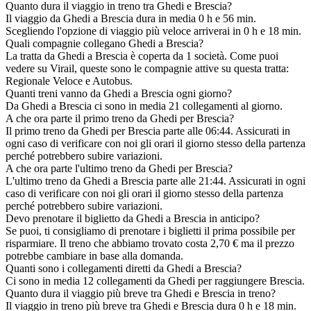
Quanto dura il viaggio in treno tra Ghedi e Brescia?
Il viaggio da Ghedi a Brescia dura in media 0 h e 56 min.
Scegliendo l'opzione di viaggio più veloce arriverai in 0 h e 18 min.
Quali compagnie collegano Ghedi a Brescia?
La tratta da Ghedi a Brescia è coperta da 1 società. Come puoi
vedere su Virail, queste sono le compagnie attive su questa tratta:
Regionale Veloce e Autobus.
Quanti treni vanno da Ghedi a Brescia ogni giorno?
Da Ghedi a Brescia ci sono in media 21 collegamenti al giorno.
A che ora parte il primo treno da Ghedi per Brescia?
Il primo treno da Ghedi per Brescia parte alle 06:44. Assicurati in
ogni caso di verificare con noi gli orari il giorno stesso della partenza
perché potrebbero subire variazioni.
A che ora parte l'ultimo treno da Ghedi per Brescia?
L'ultimo treno da Ghedi a Brescia parte alle 21:44. Assicurati in ogni
caso di verificare con noi gli orari il giorno stesso della partenza
perché potrebbero subire variazioni.
Devo prenotare il biglietto da Ghedi a Brescia in anticipo?
Se puoi, ti consigliamo di prenotare i biglietti il prima possibile per
risparmiare. Il treno che abbiamo trovato costa 2,70 € ma il prezzo
potrebbe cambiare in base alla domanda.
Quanti sono i collegamenti diretti da Ghedi a Brescia?
Ci sono in media 12 collegamenti da Ghedi per raggiungere Brescia.
Quanto dura il viaggio più breve tra Ghedi e Brescia in treno?
Il viaggio in treno più breve tra Ghedi e Brescia dura 0 h e 18 min.