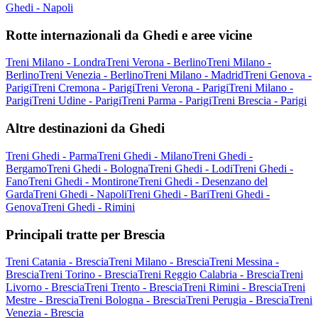
Ghedi - Napoli
Rotte internazionali da Ghedi e aree vicine
Treni Milano - Londra
Treni Verona - Berlino
Treni Milano -
Berlino
Treni Venezia - Berlino
Treni Milano - Madrid
Treni Genova -
Parigi
Treni Cremona - Parigi
Treni Verona - Parigi
Treni Milano -
Parigi
Treni Udine - Parigi
Treni Parma - Parigi
Treni Brescia - Parigi
Altre destinazioni da Ghedi
Treni Ghedi - Parma
Treni Ghedi - Milano
Treni Ghedi -
Bergamo
Treni Ghedi - Bologna
Treni Ghedi - Lodi
Treni Ghedi -
Fano
Treni Ghedi - Montirone
Treni Ghedi - Desenzano del
Garda
Treni Ghedi - Napoli
Treni Ghedi - Bari
Treni Ghedi -
Genova
Treni Ghedi - Rimini
Principali tratte per Brescia
Treni Catania - Brescia
Treni Milano - Brescia
Treni Messina -
Brescia
Treni Torino - Brescia
Treni Reggio Calabria - Brescia
Treni
Livorno - Brescia
Treni Trento - Brescia
Treni Rimini - Brescia
Treni
Mestre - Brescia
Treni Bologna - Brescia
Treni Perugia - Brescia
Treni
Venezia - Brescia