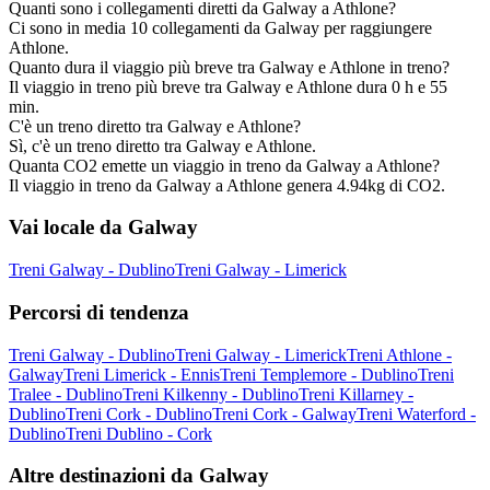
Quanti sono i collegamenti diretti da Galway a Athlone?
Ci sono in media 10 collegamenti da Galway per raggiungere
Athlone.
Quanto dura il viaggio più breve tra Galway e Athlone in treno?
Il viaggio in treno più breve tra Galway e Athlone dura 0 h e 55
min.
C'è un treno diretto tra Galway e Athlone?
Sì, c'è un treno diretto tra Galway e Athlone.
Quanta CO2 emette un viaggio in treno da Galway a Athlone?
Il viaggio in treno da Galway a Athlone genera 4.94kg di CO2.
Vai locale da Galway
Treni Galway - Dublino
Treni Galway - Limerick
Percorsi di tendenza
Treni Galway - Dublino
Treni Galway - Limerick
Treni Athlone -
Galway
Treni Limerick - Ennis
Treni Templemore - Dublino
Treni
Tralee - Dublino
Treni Kilkenny - Dublino
Treni Killarney -
Dublino
Treni Cork - Dublino
Treni Cork - Galway
Treni Waterford -
Dublino
Treni Dublino - Cork
Altre destinazioni da Galway