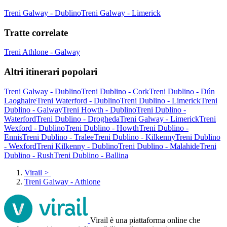
Treni Galway - Dublino
Treni Galway - Limerick
Tratte correlate
Treni Athlone - Galway
Altri itinerari popolari
Treni Galway - Dublino
Treni Dublino - Cork
Treni Dublino - Dún
Laoghaire
Treni Waterford - Dublino
Treni Dublino - Limerick
Treni
Dublino - Galway
Treni Howth - Dublino
Treni Dublino -
Waterford
Treni Dublino - Drogheda
Treni Galway - Limerick
Treni
Wexford - Dublino
Treni Dublino - Howth
Treni Dublino -
Ennis
Treni Dublino - Tralee
Treni Dublino - Kilkenny
Treni Dublino
- Wexford
Treni Kilkenny - Dublino
Treni Dublino - Malahide
Treni
Dublino - Rush
Treni Dublino - Ballina
Virail
>
Treni Galway - Athlone
Virail è una piattaforma online che