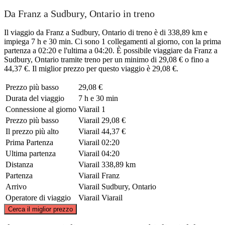
Da Franz a Sudbury, Ontario in treno
Il viaggio da Franz a Sudbury, Ontario di treno è di 338,89 km e
impiega 7 h e 30 min. Ci sono 1 collegamenti al giorno, con la prima
partenza a 02:20 e l'ultima a 04:20. È possibile viaggiare da Franz a
Sudbury, Ontario tramite treno per un minimo di 29,08 € o fino a
44,37 €. Il miglior prezzo per questo viaggio è 29,08 €.
Prezzo più basso
29,08 €
Durata del viaggio
7 h e 30 min
Connessione al giorno
Viarail
1
Prezzo più basso
Viarail
29,08 €
Il prezzo più alto
Viarail
44,37 €
Prima Partenza
Viarail
02:20
Ultima partenza
Viarail
04:20
Distanza
Viarail
338,89 km
Partenza
Viarail
Franz
Arrivo
Viarail
Sudbury, Ontario
Operatore di viaggio
Viarail
Viarail
©
CARTO
, ©
OpenStreetMap
contributors
Cerca il miglior prezzo
Franz