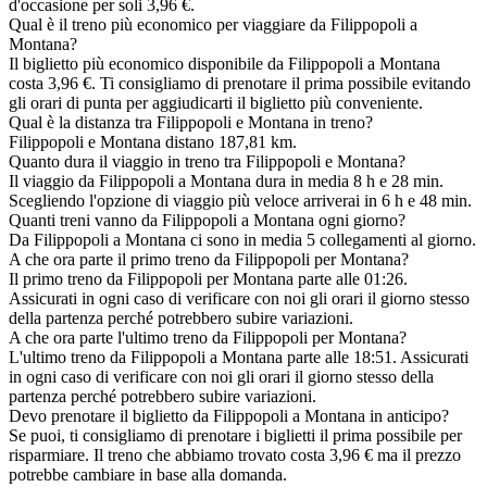
d'occasione per soli 3,96 €.
Qual è il treno più economico per viaggiare da Filippopoli a
Montana?
Il biglietto più economico disponibile da Filippopoli a Montana
costa 3,96 €. Ti consigliamo di prenotare il prima possibile evitando
gli orari di punta per aggiudicarti il biglietto più conveniente.
Qual è la distanza tra Filippopoli e Montana in treno?
Filippopoli e Montana distano 187,81 km.
Quanto dura il viaggio in treno tra Filippopoli e Montana?
Il viaggio da Filippopoli a Montana dura in media 8 h e 28 min.
Scegliendo l'opzione di viaggio più veloce arriverai in 6 h e 48 min.
Quanti treni vanno da Filippopoli a Montana ogni giorno?
Da Filippopoli a Montana ci sono in media 5 collegamenti al giorno.
A che ora parte il primo treno da Filippopoli per Montana?
Il primo treno da Filippopoli per Montana parte alle 01:26.
Assicurati in ogni caso di verificare con noi gli orari il giorno stesso
della partenza perché potrebbero subire variazioni.
A che ora parte l'ultimo treno da Filippopoli per Montana?
L'ultimo treno da Filippopoli a Montana parte alle 18:51. Assicurati
in ogni caso di verificare con noi gli orari il giorno stesso della
partenza perché potrebbero subire variazioni.
Devo prenotare il biglietto da Filippopoli a Montana in anticipo?
Se puoi, ti consigliamo di prenotare i biglietti il prima possibile per
risparmiare. Il treno che abbiamo trovato costa 3,96 € ma il prezzo
potrebbe cambiare in base alla domanda.