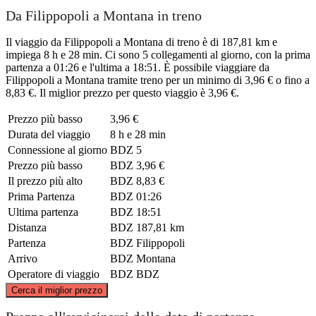
Da Filippopoli a Montana in treno
Il viaggio da Filippopoli a Montana di treno è di 187,81 km e
impiega 8 h e 28 min. Ci sono 5 collegamenti al giorno, con la prima
partenza a 01:26 e l'ultima a 18:51. È possibile viaggiare da
Filippopoli a Montana tramite treno per un minimo di 3,96 € o fino a
8,83 €. Il miglior prezzo per questo viaggio è 3,96 €.
Prezzo più basso
3,96 €
Durata del viaggio
8 h e 28 min
Connessione al giorno
BDZ
5
Prezzo più basso
BDZ
3,96 €
Il prezzo più alto
BDZ
8,83 €
Prima Partenza
BDZ
01:26
Ultima partenza
BDZ
18:51
Distanza
BDZ
187,81 km
Partenza
BDZ
Filippopoli
Arrivo
BDZ
Montana
Operatore di viaggio
BDZ
BDZ
©
CARTO
, ©
OpenStreetMap
contributors
Cerca il miglior prezzo
Montana