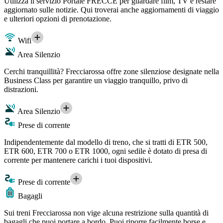
Utilizza il servizio Portale FRECCE per guardare film, TV e restare
aggiornato sulle notizie. Qui troverai anche aggiornamenti di viaggio
e ulteriori opzioni di prenotazione.
Wifi
Area Silenzio
Cerchi tranquillità? Frecciarossa offre zone silenziose designate nella
Business Class per garantire un viaggio tranquillo, privo di
distrazioni.
Area Silenzio
Prese di corrente
Indipendentemente dal modello di treno, che si tratti di ETR 500,
ETR 600, ETR 700 o ETR 1000, ogni sedile è dotato di presa di
corrente per mantenere carichi i tuoi dispositivi.
Prese di corrente
Bagagli
Sui treni Frecciarossa non vige alcuna restrizione sulla quantità di
bagagli che puoi portare a bordo. Puoi riporre facilmente borse e