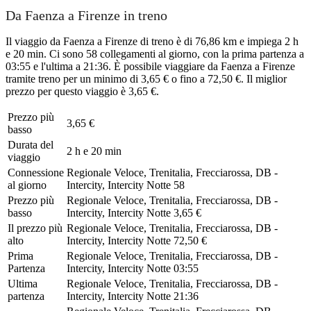
Da Faenza a Firenze in treno
Il viaggio da Faenza a Firenze di treno è di 76,86 km e impiega 2 h
e 20 min. Ci sono 58 collegamenti al giorno, con la prima partenza a
03:55 e l'ultima a 21:36. È possibile viaggiare da Faenza a Firenze
tramite treno per un minimo di 3,65 € o fino a 72,50 €. Il miglior
prezzo per questo viaggio è 3,65 €.
Prezzo più
3,65 €
basso
Durata del
2 h e 20 min
viaggio
Connessione
Regionale Veloce, Trenitalia, Frecciarossa, DB -
al giorno
Intercity, Intercity Notte
58
Prezzo più
Regionale Veloce, Trenitalia, Frecciarossa, DB -
basso
Intercity, Intercity Notte
3,65 €
Il prezzo più
Regionale Veloce, Trenitalia, Frecciarossa, DB -
alto
Intercity, Intercity Notte
72,50 €
Prima
Regionale Veloce, Trenitalia, Frecciarossa, DB -
Partenza
Intercity, Intercity Notte
03:55
Ultima
Regionale Veloce, Trenitalia, Frecciarossa, DB -
partenza
Intercity, Intercity Notte
21:36