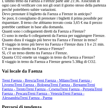
L'ultimo treno da Faenza a Firenze parte alle 21:36. Assicurati in
ogni caso di verificare con noi gli orari il giorno stesso della partenza
perché potrebbero subire variazioni.
Devo prenotare il biglietto da Faenza a Firenze in anticipo?
Se puoi, ti consigliamo di prenotare i biglietti il prima possibile per
risparmiare. Il treno che abbiamo trovato costa 3,65 € ma il prezzo
potrebbe cambiare in base alla domanda.
Quanti sono i collegamenti diretti da Faenza a Firenze?
Ci sono in media 6 collegamenti da Faenza per raggiungere Firenze.
Quanto dura il viaggio più breve tra Faenza e Firenze in treno?
Il viaggio in treno più breve tra Faenza e Firenze dura 1 h e 21 min.
C'è un treno diretto tra Faenza e Firenze?
Sì, c'è un treno diretto tra Faenza e Firenze.
Quanta CO2 emette un viaggio in treno da Faenza a Firenze?
Il viaggio in treno da Faenza a Firenze genera 5.38kg di CO2.
Vai locale da Faenza
Treni Faenza - Brescia
Treni Faenza - Milano
Treni Faenza -
Livorno
Treni Faenza - Bologna
Treni Faenza - Bergamo
Treni
Faenza - Trento
Treni Faenza - Cesena
Treni Faenza - Perugia
Treni
Faenza - Pescara
Treni Faenza - Venezia
Treni Faenza -
Alessandria
Treni Faenza - Parma
Percorsi di tendenza