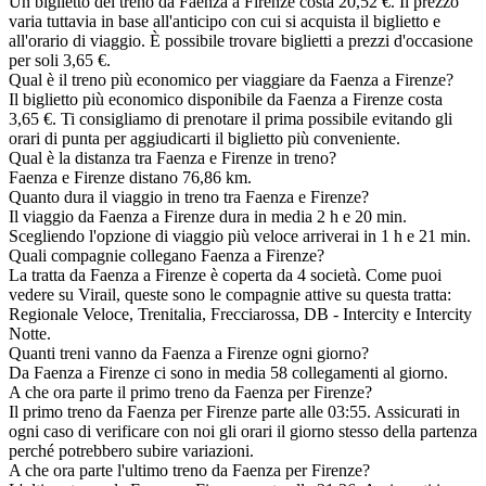
Un biglietto del treno da Faenza a Firenze costa 20,52 €. Il prezzo
varia tuttavia in base all'anticipo con cui si acquista il biglietto e
all'orario di viaggio. È possibile trovare biglietti a prezzi d'occasione
per soli 3,65 €.
Qual è il treno più economico per viaggiare da Faenza a Firenze?
Il biglietto più economico disponibile da Faenza a Firenze costa
3,65 €. Ti consigliamo di prenotare il prima possibile evitando gli
orari di punta per aggiudicarti il biglietto più conveniente.
Qual è la distanza tra Faenza e Firenze in treno?
Faenza e Firenze distano 76,86 km.
Quanto dura il viaggio in treno tra Faenza e Firenze?
Il viaggio da Faenza a Firenze dura in media 2 h e 20 min.
Scegliendo l'opzione di viaggio più veloce arriverai in 1 h e 21 min.
Quali compagnie collegano Faenza a Firenze?
La tratta da Faenza a Firenze è coperta da 4 società. Come puoi
vedere su Virail, queste sono le compagnie attive su questa tratta:
Regionale Veloce, Trenitalia, Frecciarossa, DB - Intercity e Intercity
Notte.
Quanti treni vanno da Faenza a Firenze ogni giorno?
Da Faenza a Firenze ci sono in media 58 collegamenti al giorno.
A che ora parte il primo treno da Faenza per Firenze?
Il primo treno da Faenza per Firenze parte alle 03:55. Assicurati in
ogni caso di verificare con noi gli orari il giorno stesso della partenza
perché potrebbero subire variazioni.
A che ora parte l'ultimo treno da Faenza per Firenze?