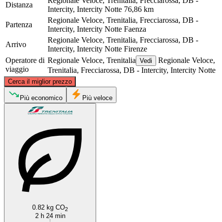
Regionale Veloce, Trenitalia, Frecciarossa, DB -
Distanza
Intercity, Intercity Notte
76,86 km
Regionale Veloce, Trenitalia, Frecciarossa, DB -
Partenza
Intercity, Intercity Notte
Faenza
Regionale Veloce, Trenitalia, Frecciarossa, DB -
Arrivo
Intercity, Intercity Notte
Firenze
Operatore di
Regionale Veloce, Trenitalia
Regionale Veloce,
Vedi
viaggio
Trenitalia, Frecciarossa, DB - Intercity, Intercity Notte
©
CARTO
, ©
OpenStreetMap
contributors
Cerca il miglior prezzo
Faenza
Più economico
Più veloce
Florence
0.82 kg CO
2
2 h 24 min