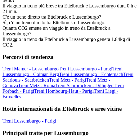
treno?
Il viaggio in treno più breve tra Ettelbruck e Lussemburgo dura 0 h e
21 min.
C'è un treno diretto tra Ettelbruck e Lussemburgo?
Sì, c'è un treno diretto tra Ettelbruck e Lussemburgo.
Quanta CO2 emette un viaggio in treno da Ettelbruck a
Lussemburgo?
Il viaggio in treno da Ettelbruck a Lussemburgo genera 1.84kg di
CO2.
Percorsi di tendenza
Treni Mamer - Lussemburgo
Treni Lussemburgo - Parigi
Treni
Lussemburgo - Colmar-Berg
Treni Lussemburgo - Echternach
Treni
Saarlouis - Saarbrücken
Treni Metz - Parigi
Treni Metz -
Genova
Treni Metz - Roma
Treni Saarbrücken - Dillingen
Treni
Forbach - Parigi
Treni Hombourg-Haut - Parigi
Treni Liegi -
Bruxelles
Rotte internazionali da Ettelbruck e aree vicine
Treni Lussemburgo - Parigi
Principali tratte per Lussemburgo