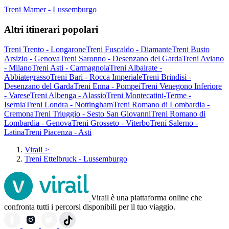
Treni Mamer - Lussemburgo
Altri itinerari popolari
Treni Trento - Longarone
Treni Fuscaldo - Diamante
Treni Busto
Arsizio - Genova
Treni Saronno - Desenzano del Garda
Treni Aviano
- Milano
Treni Asti - Carmagnola
Treni Albairate -
Abbiategrasso
Treni Bari - Rocca Imperiale
Treni Brindisi -
Desenzano del Garda
Treni Enna - Pompei
Treni Venegono Inferiore
- Varese
Treni Albenga - Alassio
Treni Montecatini-Terme -
Isernia
Treni Londra - Nottingham
Treni Romano di Lombardia -
Cremona
Treni Triuggio - Sesto San Giovanni
Treni Romano di
Lombardia - Genova
Treni Grosseto - Viterbo
Treni Salerno -
Latina
Treni Piacenza - Asti
Virail
>
Treni Ettelbruck - Lussemburgo
Virail è una piattaforma online che
confronta tutti i percorsi disponibili per il tuo viaggio.