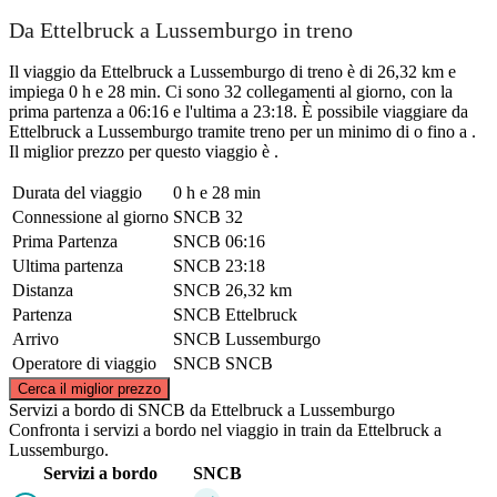
Da Ettelbruck a Lussemburgo in treno
Il viaggio da Ettelbruck a Lussemburgo di treno è di 26,32 km e
impiega 0 h e 28 min. Ci sono 32 collegamenti al giorno, con la
prima partenza a 06:16 e l'ultima a 23:18. È possibile viaggiare da
Ettelbruck a Lussemburgo tramite treno per un minimo di o fino a .
Il miglior prezzo per questo viaggio è .
Durata del viaggio
0 h e 28 min
Connessione al giorno
SNCB
32
Prima Partenza
SNCB
06:16
Ultima partenza
SNCB
23:18
Distanza
SNCB
26,32 km
Partenza
SNCB
Ettelbruck
Arrivo
SNCB
Lussemburgo
Operatore di viaggio
SNCB
SNCB
©
CARTO
, ©
OpenStreetMap
contributors
Cerca il miglior prezzo
Servizi a bordo di SNCB da Ettelbruck a Lussemburgo
Ettelbruck
Confronta i servizi a bordo nel viaggio in train da Ettelbruck a
Lussemburgo.
Servizi a bordo
SNCB