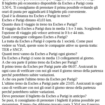
Il biglietto più economico disponibile da Esches a Parigi costa
3,50 €. Ti consigliamo di prenotare il prima possibile evitando gli
orari di punta per aggiudicarti il biglietto più conveniente.
Qual è la distanza tra Esches e Parigi in treno?
Esches e Parigi distano 43,03 km.
Quanto dura il viaggio in treno tra Esches e Parigi?
Il viaggio da Esches a Parigi dura in media 1 h e 3 min. Scegliendo
l'opzione di viaggio più veloce arriverai in 0 h e 44 min.
Quali compagnie collegano Esches a Parigi?
La tratta da Esches a Parigi è coperta da 1 società. Come puoi
vedere su Virail, queste sono le compagnie attive su questa tratta:
TER e SNCF.
Quanti treni vanno da Esches a Parigi ogni giorno?
Da Esches a Parigi ci sono in media 13 collegamenti al giorno.
A che ora parte il primo treno da Esches per Parigi?
Il primo treno da Esches per Parigi parte alle 06:07. Assicurati in
ogni caso di verificare con noi gli orari il giorno stesso della partenza
perché potrebbero subire variazioni.
A che ora parte l'ultimo treno da Esches per Parigi?
L'ultimo treno da Esches a Parigi parte alle 23:05. Assicurati in ogni
caso di verificare con noi gli orari il giorno stesso della partenza
perché potrebbero subire variazioni.
Devo prenotare il biglietto da Esches a Parigi in anticipo?
Se puoi, ti consigliamo di prenotare i biglietti il prima possibile per
risparmiare. Il treno che abbiamo trovato costa 3,50 € ma il prezzo