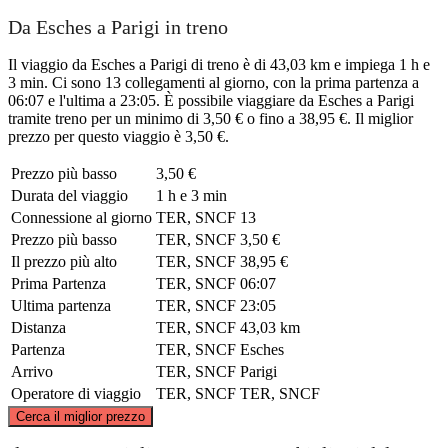
Da Esches a Parigi in treno
Il viaggio da Esches a Parigi di treno è di 43,03 km e impiega 1 h e
3 min. Ci sono 13 collegamenti al giorno, con la prima partenza a
06:07 e l'ultima a 23:05. È possibile viaggiare da Esches a Parigi
tramite treno per un minimo di 3,50 € o fino a 38,95 €. Il miglior
prezzo per questo viaggio è 3,50 €.
Prezzo più basso
3,50 €
Durata del viaggio
1 h e 3 min
Connessione al giorno
TER, SNCF
13
Prezzo più basso
TER, SNCF
3,50 €
Il prezzo più alto
TER, SNCF
38,95 €
Prima Partenza
TER, SNCF
06:07
Ultima partenza
TER, SNCF
23:05
Distanza
TER, SNCF
43,03 km
Partenza
TER, SNCF
Esches
Arrivo
TER, SNCF
Parigi
Operatore di viaggio
TER, SNCF
TER, SNCF
©
CARTO
, ©
OpenStreetMap
contributors
Cerca il miglior prezzo
Esches