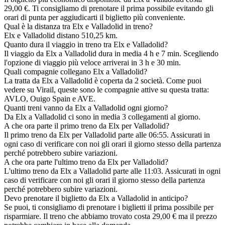
29,00 €. Ti consigliamo di prenotare il prima possibile evitando gli
orari di punta per aggiudicarti il biglietto più conveniente.
Qual è la distanza tra Elx e Valladolid in treno?
Elx e Valladolid distano 510,25 km.
Quanto dura il viaggio in treno tra Elx e Valladolid?
Il viaggio da Elx a Valladolid dura in media 4 h e 7 min. Scegliendo
l'opzione di viaggio più veloce arriverai in 3 h e 30 min.
Quali compagnie collegano Elx a Valladolid?
La tratta da Elx a Valladolid è coperta da 2 società. Come puoi
vedere su Virail, queste sono le compagnie attive su questa tratta:
AVLO, Ouigo Spain e AVE.
Quanti treni vanno da Elx a Valladolid ogni giorno?
Da Elx a Valladolid ci sono in media 3 collegamenti al giorno.
A che ora parte il primo treno da Elx per Valladolid?
Il primo treno da Elx per Valladolid parte alle 06:55. Assicurati in
ogni caso di verificare con noi gli orari il giorno stesso della partenza
perché potrebbero subire variazioni.
A che ora parte l'ultimo treno da Elx per Valladolid?
L'ultimo treno da Elx a Valladolid parte alle 11:03. Assicurati in ogni
caso di verificare con noi gli orari il giorno stesso della partenza
perché potrebbero subire variazioni.
Devo prenotare il biglietto da Elx a Valladolid in anticipo?
Se puoi, ti consigliamo di prenotare i biglietti il prima possibile per
risparmiare. Il treno che abbiamo trovato costa 29,00 € ma il prezzo