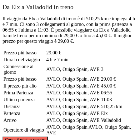
Da Elx a Valladolid in treno
Il viaggio da Elx a Valladolid di treno è di 510,25 km e impiega 4 h
e 7 min. Ci sono 3 collegamenti al giorno, con la prima partenza a
06:55 e l'ultima a 11:03. È possibile viaggiare da Elx a Valladolid
tramite treno per un minimo di 29,00 € o fino a 45,00 €. Il miglior
prezzo per questo viaggio è 29,00 €.
Prezzo più basso
29,00 €
Durata del viaggio
4 h e 7 min
Connessione al
AVLO, Ouigo Spain, AVE
3
giorno
Prezzo più basso
AVLO, Ouigo Spain, AVE
29,00 €
Il prezzo più alto
AVLO, Ouigo Spain, AVE
45,00 €
Prima Partenza
AVLO, Ouigo Spain, AVE
06:55
Ultima partenza
AVLO, Ouigo Spain, AVE
11:03
Distanza
AVLO, Ouigo Spain, AVE
510,25 km
Partenza
AVLO, Ouigo Spain, AVE
Elx
Arrivo
AVLO, Ouigo Spain, AVE
Valladolid
AVLO, Ouigo Spain
AVLO, Ouigo Spain,
Operatore di viaggio
AVE
©
CARTO
, ©
OpenStreetMap
contributors
Cerca il miglior prezzo