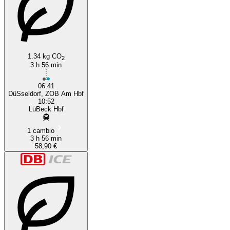
Düsseldorf
1.34 kg CO
2
3 h 56 min
06:41
DüSseldorf, ZOB Am Hbf
10:52
LüBeck Hbf
1 cambio
3 h 56 min
58,90 €