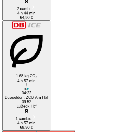
2 cambi
4 h 44 min
64,90 €
1.68 kg CO
2
4 h 57 min
04:22
DüSseldorf, ZOB Am Hbf
09:52
LüBeck Hbf
1 cambio
4 h 57 min
69,90 €