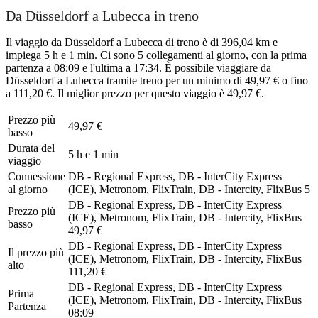
Da Düsseldorf a Lubecca in treno
Il viaggio da Düsseldorf a Lubecca di treno è di 396,04 km e
impiega 5 h e 1 min. Ci sono 5 collegamenti al giorno, con la prima
partenza a 08:09 e l'ultima a 17:34. È possibile viaggiare da
Düsseldorf a Lubecca tramite treno per un minimo di 49,97 € o fino
a 111,20 €. Il miglior prezzo per questo viaggio è 49,97 €.
Prezzo più
49,97 €
basso
Durata del
5 h e 1 min
viaggio
Connessione
DB - Regional Express, DB - InterCity Express
al giorno
(ICE), Metronom, FlixTrain, DB - Intercity, FlixBus
5
DB - Regional Express, DB - InterCity Express
Prezzo più
(ICE), Metronom, FlixTrain, DB - Intercity, FlixBus
basso
49,97 €
DB - Regional Express, DB - InterCity Express
Il prezzo più
(ICE), Metronom, FlixTrain, DB - Intercity, FlixBus
alto
111,20 €
DB - Regional Express, DB - InterCity Express
Prima
(ICE), Metronom, FlixTrain, DB - Intercity, FlixBus
Partenza
08:09