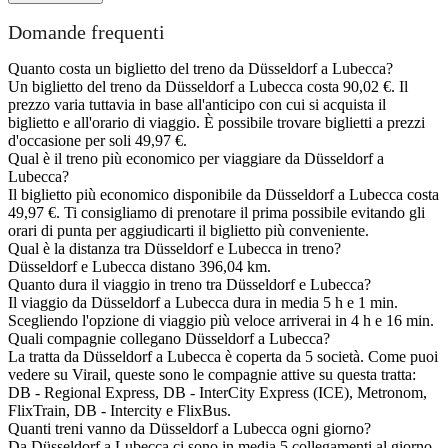
Domande frequenti
Quanto costa un biglietto del treno da Düsseldorf a Lubecca?
Un biglietto del treno da Düsseldorf a Lubecca costa 90,02 €. Il
prezzo varia tuttavia in base all'anticipo con cui si acquista il
biglietto e all'orario di viaggio. È possibile trovare biglietti a prezzi
d'occasione per soli 49,97 €.
Qual è il treno più economico per viaggiare da Düsseldorf a
Lubecca?
Il biglietto più economico disponibile da Düsseldorf a Lubecca costa
49,97 €. Ti consigliamo di prenotare il prima possibile evitando gli
orari di punta per aggiudicarti il biglietto più conveniente.
Qual è la distanza tra Düsseldorf e Lubecca in treno?
Düsseldorf e Lubecca distano 396,04 km.
Quanto dura il viaggio in treno tra Düsseldorf e Lubecca?
Il viaggio da Düsseldorf a Lubecca dura in media 5 h e 1 min.
Scegliendo l'opzione di viaggio più veloce arriverai in 4 h e 16 min.
Quali compagnie collegano Düsseldorf a Lubecca?
La tratta da Düsseldorf a Lubecca è coperta da 5 società. Come puoi
vedere su Virail, queste sono le compagnie attive su questa tratta:
DB - Regional Express, DB - InterCity Express (ICE), Metronom,
FlixTrain, DB - Intercity e FlixBus.
Quanti treni vanno da Düsseldorf a Lubecca ogni giorno?
Da Düsseldorf a Lubecca ci sono in media 5 collegamenti al giorno.