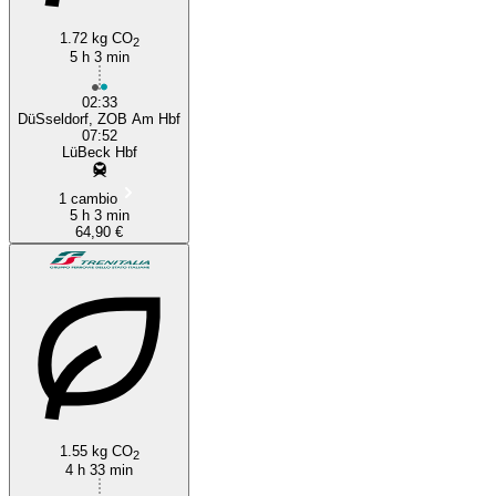
1.72 kg CO
2
5 h 3 min
02:33
DüSseldorf, ZOB Am Hbf
07:52
LüBeck Hbf
1 cambio
5 h 3 min
64,90 €
1.55 kg CO
2
4 h 33 min