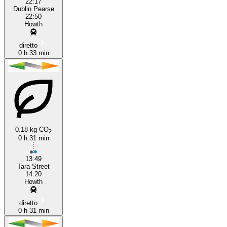
22:17
Dublin Pearse
22:50
Howth
diretto
0 h 33 min
0.18 kg CO
2
0 h 31 min
13:49
Tara Street
14:20
Howth
diretto
0 h 31 min