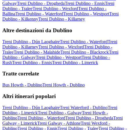
Galway
Treni Dublino - Drogheda
Treni Dublino - Ennis
Treni
Dublino - Tralee
Treni Dublino - Wexford
Treni Dublino -
Ballina
Treni Dublino - Waterford
Treni Dublino - Westport
Treni
Dublino - Kilkenny
Treni Dublino - Killarney
Altre destinazioni da Dublino
Treni Dublino - Dún Laoghaire
Treni Dublino - Waterford
Treni
Dublino - Killarney
Treni Dublino - Wexford
Treni Dublino -
Tralee
Treni Dublino - Malahide
Treni Dublino - Blackrock
Treni
Dublino - Galway
Treni Dublino - Westport
Treni Dublino -
Rush
Treni Dublino - Ennis
Treni Dublino - Limerick
Tratte correlate
Bus Howth - Dublino
Treni Howth - Dublino
Altri itinerari popolari
Treni Dublino - Dún Laoghaire
Treni Waterford - Dublino
Treni
Dublino - Limerick
Treni Dublino - Galway
Treni Howth -
Dublino
Treni Dublino - Waterford
Treni Dublino - Drogheda
Treni
Galway - Limerick
Treni Galway - Athlone
Treni Wexford -
Dublino
Treni Dublino - Ennis
Treni Dublino - Tralee
Treni Dublino -