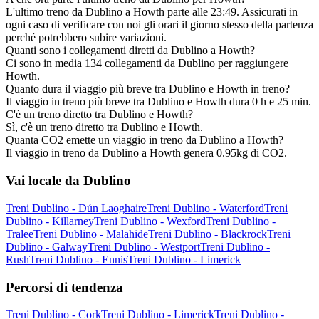
L'ultimo treno da Dublino a Howth parte alle 23:49. Assicurati in
ogni caso di verificare con noi gli orari il giorno stesso della partenza
perché potrebbero subire variazioni.
Quanti sono i collegamenti diretti da Dublino a Howth?
Ci sono in media 134 collegamenti da Dublino per raggiungere
Howth.
Quanto dura il viaggio più breve tra Dublino e Howth in treno?
Il viaggio in treno più breve tra Dublino e Howth dura 0 h e 25 min.
C'è un treno diretto tra Dublino e Howth?
Sì, c'è un treno diretto tra Dublino e Howth.
Quanta CO2 emette un viaggio in treno da Dublino a Howth?
Il viaggio in treno da Dublino a Howth genera 0.95kg di CO2.
Vai locale da Dublino
Treni Dublino - Dún Laoghaire
Treni Dublino - Waterford
Treni
Dublino - Killarney
Treni Dublino - Wexford
Treni Dublino -
Tralee
Treni Dublino - Malahide
Treni Dublino - Blackrock
Treni
Dublino - Galway
Treni Dublino - Westport
Treni Dublino -
Rush
Treni Dublino - Ennis
Treni Dublino - Limerick
Percorsi di tendenza
Treni Dublino - Cork
Treni Dublino - Limerick
Treni Dublino -