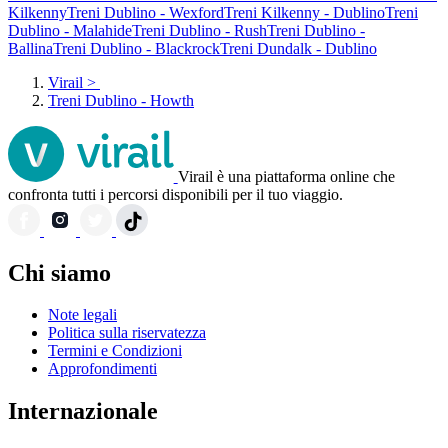
Kilkenny
Treni Dublino - Wexford
Treni Kilkenny - Dublino
Treni
Dublino - Malahide
Treni Dublino - Rush
Treni Dublino -
Ballina
Treni Dublino - Blackrock
Treni Dundalk - Dublino
Virail
>
Treni Dublino - Howth
Virail è una piattaforma online che
confronta tutti i percorsi disponibili per il tuo viaggio.
Chi siamo
Note legali
Politica sulla riservatezza
Termini e Condizioni
Approfondimenti
Internazionale