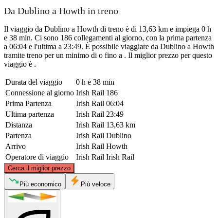
Da Dublino a Howth in treno
Il viaggio da Dublino a Howth di treno è di 13,63 km e impiega 0 h
e 38 min. Ci sono 186 collegamenti al giorno, con la prima partenza
a 06:04 e l'ultima a 23:49. È possibile viaggiare da Dublino a Howth
tramite treno per un minimo di o fino a . Il miglior prezzo per questo
viaggio è .
Durata del viaggio
0 h e 38 min
Connessione al giorno
Irish Rail
186
Prima Partenza
Irish Rail
06:04
Ultima partenza
Irish Rail
23:49
Distanza
Irish Rail
13,63 km
Partenza
Irish Rail
Dublino
Arrivo
Irish Rail
Howth
Operatore di viaggio
Irish Rail
Irish Rail
©
CARTO
, ©
OpenStreetMap
contributors
Cerca il miglior prezzo
Più economico
Più veloce
Howth