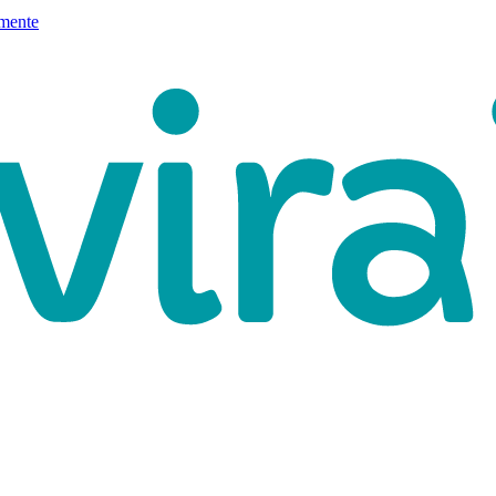
mente