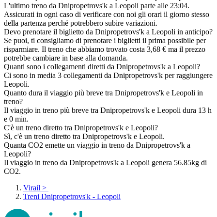
L'ultimo treno da Dnipropetrovs'k a Leopoli parte alle 23:04.
Assicurati in ogni caso di verificare con noi gli orari il giorno stesso
della partenza perché potrebbero subire variazioni.
Devo prenotare il biglietto da Dnipropetrovs'k a Leopoli in anticipo?
Se puoi, ti consigliamo di prenotare i biglietti il prima possibile per
risparmiare. Il treno che abbiamo trovato costa 3,68 € ma il prezzo
potrebbe cambiare in base alla domanda.
Quanti sono i collegamenti diretti da Dnipropetrovs'k a Leopoli?
Ci sono in media 3 collegamenti da Dnipropetrovs'k per raggiungere
Leopoli.
Quanto dura il viaggio più breve tra Dnipropetrovs'k e Leopoli in
treno?
Il viaggio in treno più breve tra Dnipropetrovs'k e Leopoli dura 13 h
e 0 min.
C'è un treno diretto tra Dnipropetrovs'k e Leopoli?
Sì, c'è un treno diretto tra Dnipropetrovs'k e Leopoli.
Quanta CO2 emette un viaggio in treno da Dnipropetrovs'k a
Leopoli?
Il viaggio in treno da Dnipropetrovs'k a Leopoli genera 56.85kg di
CO2.
Virail
>
Treni Dnipropetrovs'k - Leopoli