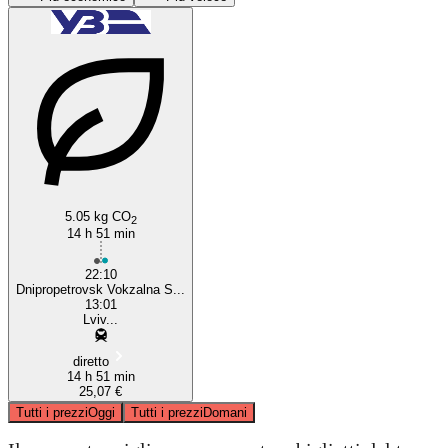
Lviv
Dnipropetrovsk
5.05 kg CO
2
14 h 51 min
22:10
Dnipropetrovsk Vokzalna S...
13:01
Lviv...
diretto
14 h 51 min
25,07 €
Tutti i prezzi
Oggi
Tutti i prezzi
Domani