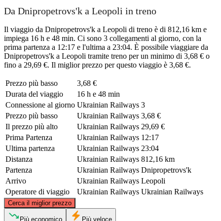
Da Dnipropetrovs'k a Leopoli in treno
Il viaggio da Dnipropetrovs'k a Leopoli di treno è di 812,16 km e
impiega 16 h e 48 min. Ci sono 3 collegamenti al giorno, con la
prima partenza a 12:17 e l'ultima a 23:04. È possibile viaggiare da
Dnipropetrovs'k a Leopoli tramite treno per un minimo di 3,68 € o
fino a 29,69 €. Il miglior prezzo per questo viaggio è 3,68 €.
Prezzo più basso
3,68 €
Durata del viaggio
16 h e 48 min
Connessione al giorno
Ukrainian Railways
3
Prezzo più basso
Ukrainian Railways
3,68 €
Il prezzo più alto
Ukrainian Railways
29,69 €
Prima Partenza
Ukrainian Railways
12:17
Ultima partenza
Ukrainian Railways
23:04
Distanza
Ukrainian Railways
812,16 km
Partenza
Ukrainian Railways
Dnipropetrovs'k
Arrivo
Ukrainian Railways
Leopoli
Operatore di viaggio
Ukrainian Railways
Ukrainian Railways
©
CARTO
, ©
OpenStreetMap
contributors
Cerca il miglior prezzo
Più economico
Più veloce