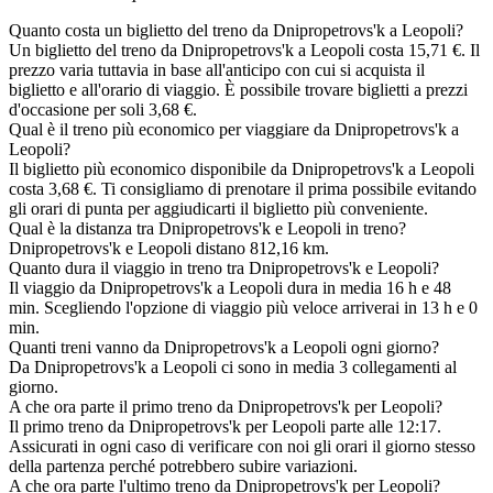
Quanto costa un biglietto del treno da Dnipropetrovs'k a Leopoli?
Un biglietto del treno da Dnipropetrovs'k a Leopoli costa 15,71 €. Il
prezzo varia tuttavia in base all'anticipo con cui si acquista il
biglietto e all'orario di viaggio. È possibile trovare biglietti a prezzi
d'occasione per soli 3,68 €.
Qual è il treno più economico per viaggiare da Dnipropetrovs'k a
Leopoli?
Il biglietto più economico disponibile da Dnipropetrovs'k a Leopoli
costa 3,68 €. Ti consigliamo di prenotare il prima possibile evitando
gli orari di punta per aggiudicarti il biglietto più conveniente.
Qual è la distanza tra Dnipropetrovs'k e Leopoli in treno?
Dnipropetrovs'k e Leopoli distano 812,16 km.
Quanto dura il viaggio in treno tra Dnipropetrovs'k e Leopoli?
Il viaggio da Dnipropetrovs'k a Leopoli dura in media 16 h e 48
min. Scegliendo l'opzione di viaggio più veloce arriverai in 13 h e 0
min.
Quanti treni vanno da Dnipropetrovs'k a Leopoli ogni giorno?
Da Dnipropetrovs'k a Leopoli ci sono in media 3 collegamenti al
giorno.
A che ora parte il primo treno da Dnipropetrovs'k per Leopoli?
Il primo treno da Dnipropetrovs'k per Leopoli parte alle 12:17.
Assicurati in ogni caso di verificare con noi gli orari il giorno stesso
della partenza perché potrebbero subire variazioni.
A che ora parte l'ultimo treno da Dnipropetrovs'k per Leopoli?