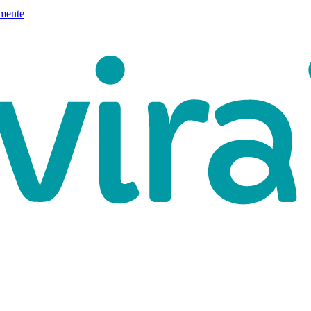
mente