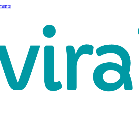
mente