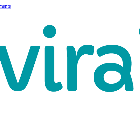
mente