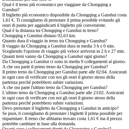
Qual è il treno più economico per viaggiare da Chongqing a
Ganshui?
Il biglietto più economico disponibile da Chongqing a Ganshui costa
1,61 €. Ti consigliamo di prenotare il prima possibile evitando gli
orari di punta per aggiudicarti il biglietto più conveniente.
Qual è la distanza tra Chongqing e Ganshui in treno?
Chongqing e Ganshui distano 92,63 km.
Quanto dura il viaggio in treno tra Chongqing e Ganshui?
Il viaggio da Chongqing a Ganshui dura in media 3 h e 0 min.
Scegliendo l'opzione di viaggio più veloce arriverai in 2 h e 27 min.
Quanti treni vanno da Chongqing a Ganshui ogni giorno?
Da Chongqing a Ganshui ci sono in media 9 collegamenti al giorno.
A che ora parte il primo treno da Chongqing per Ganshui?
Il primo treno da Chongqing per Ganshui parte alle 02:04. Assicurati
in ogni caso di verificare con noi gli orari il giorno stesso della
partenza perché potrebbero subire variazioni.
A che ora parte l'ultimo treno da Chongqing per Ganshui?
L'ultimo treno da Chongqing a Ganshui parte alle 23:02. Assicurati
in ogni caso di verificare con noi gli orari il giorno stesso della
partenza perché potrebbero subire variazioni.
Devo prenotare il biglietto da Chongqing a Ganshui in anticipo?
Se puoi, ti consigliamo di prenotare i biglietti il prima possibile per
risparmiare. Il treno che abbiamo trovato costa 1,61 € ma il prezzo
potrebbe cambiare in base alla domanda.
Quanti sono i collegamenti diretti da Chongqing a Ganshui?