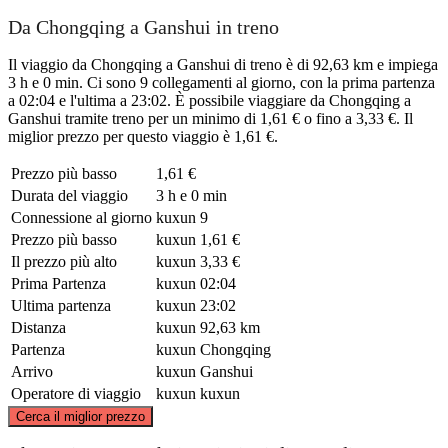
Da Chongqing a Ganshui in treno
Il viaggio da Chongqing a Ganshui di treno è di 92,63 km e impiega
3 h e 0 min. Ci sono 9 collegamenti al giorno, con la prima partenza
a 02:04 e l'ultima a 23:02. È possibile viaggiare da Chongqing a
Ganshui tramite treno per un minimo di 1,61 € o fino a 3,33 €. Il
miglior prezzo per questo viaggio è 1,61 €.
Prezzo più basso
1,61 €
Durata del viaggio
3 h e 0 min
Connessione al giorno
kuxun
9
Prezzo più basso
kuxun
1,61 €
Il prezzo più alto
kuxun
3,33 €
Prima Partenza
kuxun
02:04
Ultima partenza
kuxun
23:02
Distanza
kuxun
92,63 km
Partenza
kuxun
Chongqing
Arrivo
kuxun
Ganshui
Operatore di viaggio
kuxun
kuxun
©
CARTO
, ©
OpenStreetMap
contributors
Cerca il miglior prezzo
Chongqing