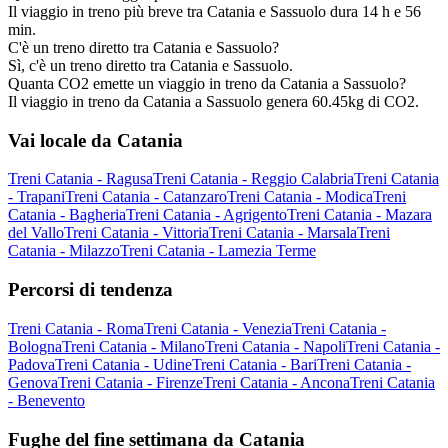
Il viaggio in treno più breve tra Catania e Sassuolo dura 14 h e 56
min.
C'è un treno diretto tra Catania e Sassuolo?
Sì, c'è un treno diretto tra Catania e Sassuolo.
Quanta CO2 emette un viaggio in treno da Catania a Sassuolo?
Il viaggio in treno da Catania a Sassuolo genera 60.45kg di CO2.
Vai locale da Catania
Treni Catania - Ragusa
Treni Catania - Reggio Calabria
Treni Catania
- Trapani
Treni Catania - Catanzaro
Treni Catania - Modica
Treni
Catania - Bagheria
Treni Catania - Agrigento
Treni Catania - Mazara
del Vallo
Treni Catania - Vittoria
Treni Catania - Marsala
Treni
Catania - Milazzo
Treni Catania - Lamezia Terme
Percorsi di tendenza
Treni Catania - Roma
Treni Catania - Venezia
Treni Catania -
Bologna
Treni Catania - Milano
Treni Catania - Napoli
Treni Catania -
Padova
Treni Catania - Udine
Treni Catania - Bari
Treni Catania -
Genova
Treni Catania - Firenze
Treni Catania - Ancona
Treni Catania
- Benevento
Fughe del fine settimana da Catania