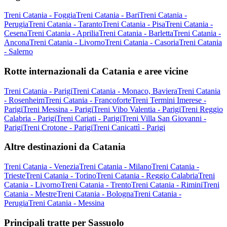
Treni Catania - Foggia
Treni Catania - Bari
Treni Catania -
Perugia
Treni Catania - Taranto
Treni Catania - Pisa
Treni Catania -
Cesena
Treni Catania - Aprilia
Treni Catania - Barletta
Treni Catania -
Ancona
Treni Catania - Livorno
Treni Catania - Casoria
Treni Catania
- Salerno
Rotte internazionali da Catania e aree vicine
Treni Catania - Parigi
Treni Catania - Monaco, Baviera
Treni Catania
- Rosenheim
Treni Catania - Francoforte
Treni Termini Imerese -
Parigi
Treni Messina - Parigi
Treni Vibo Valentia - Parigi
Treni Reggio
Calabria - Parigi
Treni Cariati - Parigi
Treni Villa San Giovanni -
Parigi
Treni Crotone - Parigi
Treni Canicattì - Parigi
Altre destinazioni da Catania
Treni Catania - Venezia
Treni Catania - Milano
Treni Catania -
Trieste
Treni Catania - Torino
Treni Catania - Reggio Calabria
Treni
Catania - Livorno
Treni Catania - Trento
Treni Catania - Rimini
Treni
Catania - Mestre
Treni Catania - Bologna
Treni Catania -
Perugia
Treni Catania - Messina
Principali tratte per Sassuolo