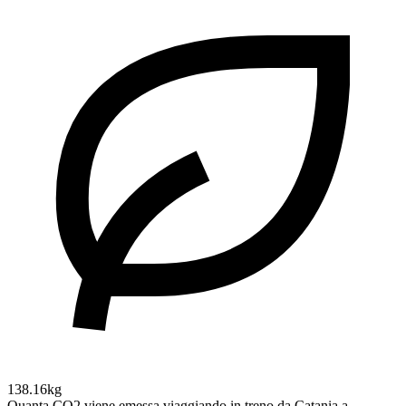
138.16kg
Quanta CO2 viene emessa viaggiando in treno da Catania a