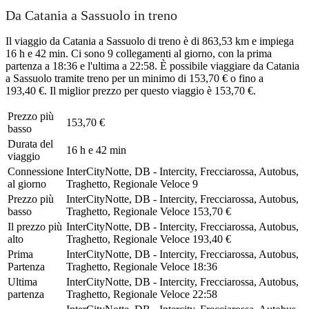
Da Catania a Sassuolo in treno
Il viaggio da Catania a Sassuolo di treno è di 863,53 km e impiega
16 h e 42 min. Ci sono 9 collegamenti al giorno, con la prima
partenza a 18:36 e l'ultima a 22:58. È possibile viaggiare da Catania
a Sassuolo tramite treno per un minimo di 153,70 € o fino a
193,40 €. Il miglior prezzo per questo viaggio è 153,70 €.
Prezzo più
153,70 €
basso
Durata del
16 h e 42 min
viaggio
Connessione
InterCityNotte, DB - Intercity, Frecciarossa, Autobus,
al giorno
Traghetto, Regionale Veloce
9
Prezzo più
InterCityNotte, DB - Intercity, Frecciarossa, Autobus,
basso
Traghetto, Regionale Veloce
153,70 €
Il prezzo più
InterCityNotte, DB - Intercity, Frecciarossa, Autobus,
alto
Traghetto, Regionale Veloce
193,40 €
Prima
InterCityNotte, DB - Intercity, Frecciarossa, Autobus,
Partenza
Traghetto, Regionale Veloce
18:36
Ultima
InterCityNotte, DB - Intercity, Frecciarossa, Autobus,
partenza
Traghetto, Regionale Veloce
22:58