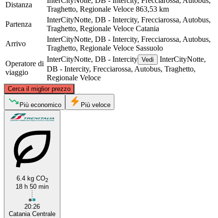
InterCityNotte, DB - Intercity, Frecciarossa, Autobus,
Distanza
Traghetto, Regionale Veloce
863,53 km
InterCityNotte, DB - Intercity, Frecciarossa, Autobus,
Partenza
Traghetto, Regionale Veloce
Catania
InterCityNotte, DB - Intercity, Frecciarossa, Autobus,
Arrivo
Traghetto, Regionale Veloce
Sassuolo
InterCityNotte, DB - Intercity
InterCityNotte,
Vedi
Operatore di
DB - Intercity, Frecciarossa, Autobus, Traghetto,
viaggio
Regionale Veloce
©
CARTO
, ©
OpenStreetMap
contributors
Cerca il miglior prezzo
Sassuolo
Più economico
Più veloce
6.4 kg CO
2
18 h 50 min
Catania
20:26
Catania Centrale