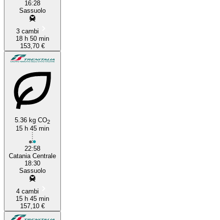
16:28
Sassuolo
3 cambi
18 h 50 min
153,70 €
5.36 kg CO
2
15 h 45 min
22:58
Catania Centrale
18:30
Sassuolo
4 cambi
15 h 45 min
157,10 €