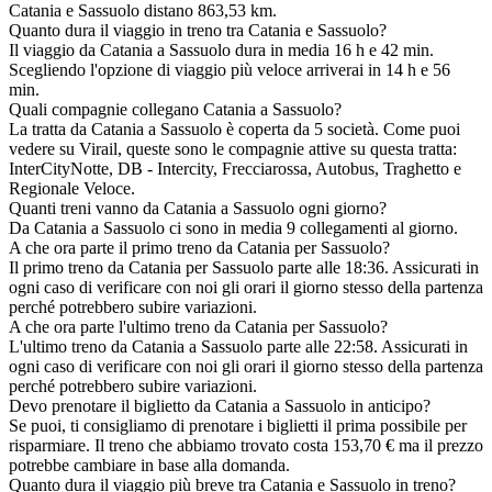
Catania e Sassuolo distano 863,53 km.
Quanto dura il viaggio in treno tra Catania e Sassuolo?
Il viaggio da Catania a Sassuolo dura in media 16 h e 42 min.
Scegliendo l'opzione di viaggio più veloce arriverai in 14 h e 56
min.
Quali compagnie collegano Catania a Sassuolo?
La tratta da Catania a Sassuolo è coperta da 5 società. Come puoi
vedere su Virail, queste sono le compagnie attive su questa tratta:
InterCityNotte, DB - Intercity, Frecciarossa, Autobus, Traghetto e
Regionale Veloce.
Quanti treni vanno da Catania a Sassuolo ogni giorno?
Da Catania a Sassuolo ci sono in media 9 collegamenti al giorno.
A che ora parte il primo treno da Catania per Sassuolo?
Il primo treno da Catania per Sassuolo parte alle 18:36. Assicurati in
ogni caso di verificare con noi gli orari il giorno stesso della partenza
perché potrebbero subire variazioni.
A che ora parte l'ultimo treno da Catania per Sassuolo?
L'ultimo treno da Catania a Sassuolo parte alle 22:58. Assicurati in
ogni caso di verificare con noi gli orari il giorno stesso della partenza
perché potrebbero subire variazioni.
Devo prenotare il biglietto da Catania a Sassuolo in anticipo?
Se puoi, ti consigliamo di prenotare i biglietti il prima possibile per
risparmiare. Il treno che abbiamo trovato costa 153,70 € ma il prezzo
potrebbe cambiare in base alla domanda.
Quanto dura il viaggio più breve tra Catania e Sassuolo in treno?