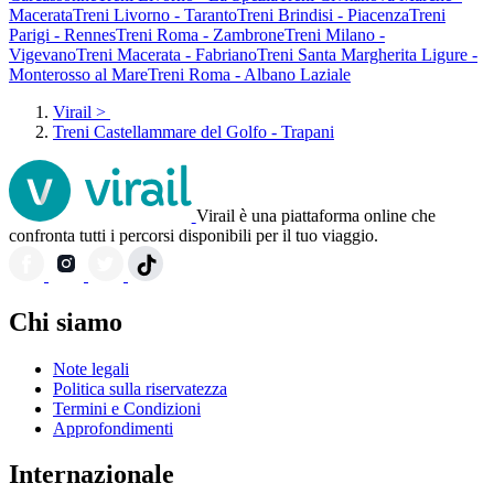
Macerata
Treni Livorno - Taranto
Treni Brindisi - Piacenza
Treni
Parigi - Rennes
Treni Roma - Zambrone
Treni Milano -
Vigevano
Treni Macerata - Fabriano
Treni Santa Margherita Ligure -
Monterosso al Mare
Treni Roma - Albano Laziale
Virail
>
Treni Castellammare del Golfo - Trapani
Virail è una piattaforma online che
confronta tutti i percorsi disponibili per il tuo viaggio.
Chi siamo
Note legali
Politica sulla riservatezza
Termini e Condizioni
Approfondimenti
Internazionale