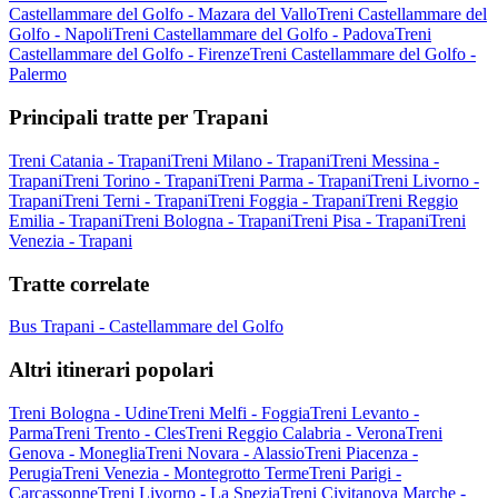
Castellammare del Golfo - Mazara del Vallo
Treni Castellammare del
Golfo - Napoli
Treni Castellammare del Golfo - Padova
Treni
Castellammare del Golfo - Firenze
Treni Castellammare del Golfo -
Palermo
Principali tratte per Trapani
Treni Catania - Trapani
Treni Milano - Trapani
Treni Messina -
Trapani
Treni Torino - Trapani
Treni Parma - Trapani
Treni Livorno -
Trapani
Treni Terni - Trapani
Treni Foggia - Trapani
Treni Reggio
Emilia - Trapani
Treni Bologna - Trapani
Treni Pisa - Trapani
Treni
Venezia - Trapani
Tratte correlate
Bus Trapani - Castellammare del Golfo
Altri itinerari popolari
Treni Bologna - Udine
Treni Melfi - Foggia
Treni Levanto -
Parma
Treni Trento - Cles
Treni Reggio Calabria - Verona
Treni
Genova - Moneglia
Treni Novara - Alassio
Treni Piacenza -
Perugia
Treni Venezia - Montegrotto Terme
Treni Parigi -
Carcassonne
Treni Livorno - La Spezia
Treni Civitanova Marche -