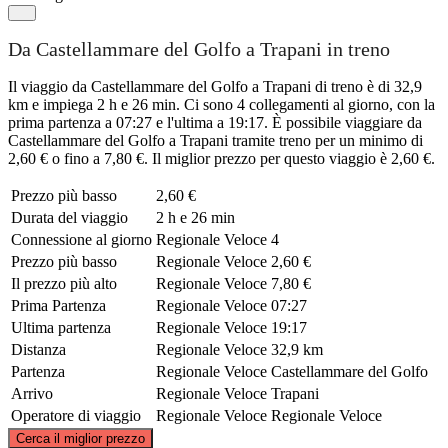
Da Castellammare del Golfo a Trapani in treno
Il viaggio da Castellammare del Golfo a Trapani di treno è di 32,9
km e impiega 2 h e 26 min. Ci sono 4 collegamenti al giorno, con la
prima partenza a 07:27 e l'ultima a 19:17. È possibile viaggiare da
Castellammare del Golfo a Trapani tramite treno per un minimo di
2,60 € o fino a 7,80 €. Il miglior prezzo per questo viaggio è 2,60 €.
Prezzo più basso
2,60 €
Durata del viaggio
2 h e 26 min
Connessione al giorno
Regionale Veloce
4
Prezzo più basso
Regionale Veloce
2,60 €
Il prezzo più alto
Regionale Veloce
7,80 €
Prima Partenza
Regionale Veloce
07:27
Ultima partenza
Regionale Veloce
19:17
Distanza
Regionale Veloce
32,9 km
Partenza
Regionale Veloce
Castellammare del Golfo
Arrivo
Regionale Veloce
Trapani
Operatore di viaggio
Regionale Veloce
Regionale Veloce
©
CARTO
, ©
OpenStreetMap
contributors
Cerca il miglior prezzo