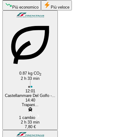
Più economico
Più veloce
Castellammare del Golf
Trapani
0.87 kg CO
2
2 h 33 min
12:01
Castellammare Del Golfo -...
14:40
Trapani...
1 cambio
2 h 33 min
7,80 €