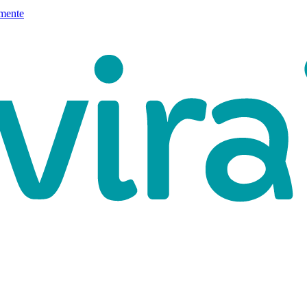
mente