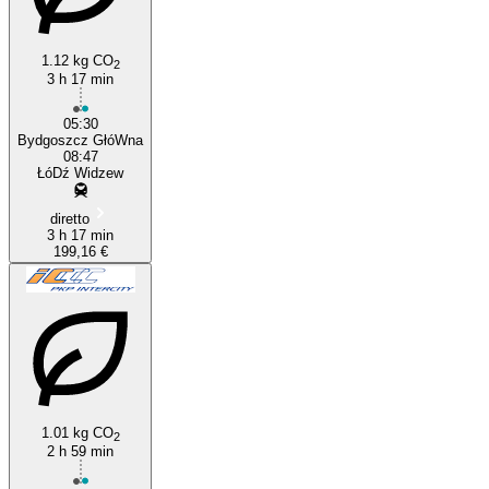
1.12 kg CO
2
3 h 17 min
05:30
Bydgoszcz GłóWna
08:47
ŁóDź Widzew
diretto
3 h 17 min
199,16 €
1.01 kg CO
2
2 h 59 min