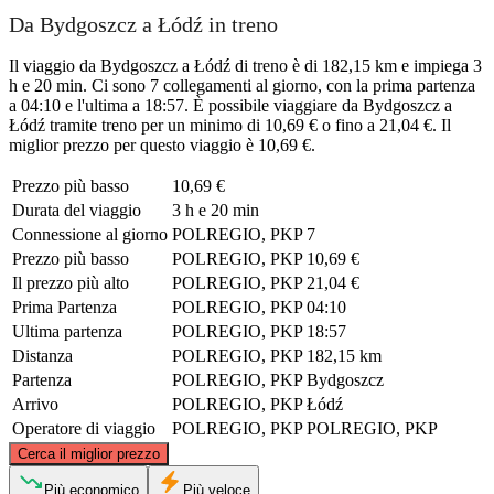
Da Bydgoszcz a Łódź in treno
Il viaggio da Bydgoszcz a Łódź di treno è di 182,15 km e impiega 3
h e 20 min. Ci sono 7 collegamenti al giorno, con la prima partenza
a 04:10 e l'ultima a 18:57. È possibile viaggiare da Bydgoszcz a
Łódź tramite treno per un minimo di 10,69 € o fino a 21,04 €. Il
miglior prezzo per questo viaggio è 10,69 €.
Prezzo più basso
10,69 €
Durata del viaggio
3 h e 20 min
Connessione al giorno
POLREGIO, PKP
7
Prezzo più basso
POLREGIO, PKP
10,69 €
Il prezzo più alto
POLREGIO, PKP
21,04 €
Prima Partenza
POLREGIO, PKP
04:10
Ultima partenza
POLREGIO, PKP
18:57
Distanza
POLREGIO, PKP
182,15 km
Partenza
POLREGIO, PKP
Bydgoszcz
Arrivo
POLREGIO, PKP
Łódź
Operatore di viaggio
POLREGIO, PKP
POLREGIO, PKP
©
CARTO
, ©
OpenStreetMap
contributors
Cerca il miglior prezzo
Bydgoszcz
Più economico
Più veloce