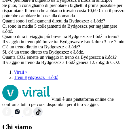
Devo prenotare il biglietto da Bydgoszcz a Łódź in anticipo?
Se puoi, ti consigliamo di prenotare i biglietti il prima possibile per
risparmiare. Il treno che abbiamo trovato costa 10,69 € ma il prezzo
potrebbe cambiare in base alla domanda.
Quanti sono i collegamenti diretti da Bydgoszcz a Łódź?
Ci sono in media 5 collegamenti da Bydgoszcz per raggiungere
Łódź.
Quanto dura il viaggio più breve tra Bydgoszcz e Łódź in treno?
Il viaggio in treno più breve tra Bydgoszcz e Łódź dura 3 h e 7 min.
C'è un treno diretto tra Bydgoszcz e Łódź?
Sì, c'è un treno diretto tra Bydgoszcz e Łódź.
Quanta CO2 emette un viaggio in treno da Bydgoszcz a Łódź?
Il viaggio in treno da Bydgoszcz a Łódź genera 12.75kg di CO2.
Virail
>
Treni Bydgoszcz - Łódź
Virail è una piattaforma online che
confronta tutti i percorsi disponibili per il tuo viaggio.
Chi siamo