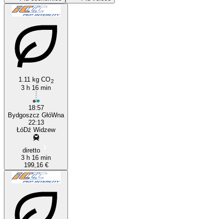
1.11 kg CO
2
3 h 16 min
Łódź
18:57
Bydgoszcz GłóWna
22:13
ŁóDź Widzew
diretto
3 h 16 min
199,16 €