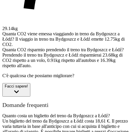
29.14kg
Quanta CO2 viene emessa viaggiando in treno da Bydgoszcz a
Łódź?
Il viaggio in treno tra Bydgoszcz e Łódź emette 12.75kg di
CO2.
Quanta CO2 risparmio prendendo il treno tra Bydgoszcz e Łódź?
Prendendo il treno tra Bydgoszcz e Łódź risparmierai 23.68kg di
CO2 rispetto a un volo, 0.91kg rispetto all'autobus e 16.39kg
rispetto all'auto.
C'è qualcosa che possiamo migliorare?
Facci sapere!
Domande frequenti
Quanto costa un biglietto del treno da Bydgoszcz a Łódź?
Un biglietto del treno da Bydgoszcz a Łódź costa 18,61 €. Il prezzo
varia tuttavia in base all'anticipo con cui si acquista il biglietto e
all'orario di viaggio. È possibile trovare biglietti a prezzi d'occasione