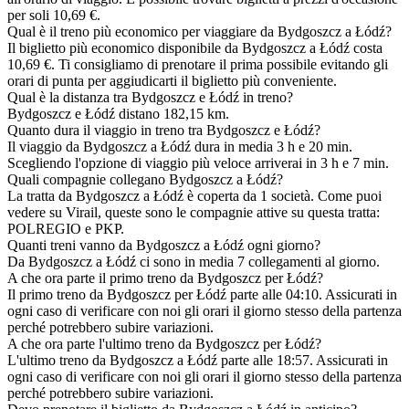
per soli 10,69 €.
Qual è il treno più economico per viaggiare da Bydgoszcz a Łódź?
Il biglietto più economico disponibile da Bydgoszcz a Łódź costa
10,69 €. Ti consigliamo di prenotare il prima possibile evitando gli
orari di punta per aggiudicarti il biglietto più conveniente.
Qual è la distanza tra Bydgoszcz e Łódź in treno?
Bydgoszcz e Łódź distano 182,15 km.
Quanto dura il viaggio in treno tra Bydgoszcz e Łódź?
Il viaggio da Bydgoszcz a Łódź dura in media 3 h e 20 min.
Scegliendo l'opzione di viaggio più veloce arriverai in 3 h e 7 min.
Quali compagnie collegano Bydgoszcz a Łódź?
La tratta da Bydgoszcz a Łódź è coperta da 1 società. Come puoi
vedere su Virail, queste sono le compagnie attive su questa tratta:
POLREGIO e PKP.
Quanti treni vanno da Bydgoszcz a Łódź ogni giorno?
Da Bydgoszcz a Łódź ci sono in media 7 collegamenti al giorno.
A che ora parte il primo treno da Bydgoszcz per Łódź?
Il primo treno da Bydgoszcz per Łódź parte alle 04:10. Assicurati in
ogni caso di verificare con noi gli orari il giorno stesso della partenza
perché potrebbero subire variazioni.
A che ora parte l'ultimo treno da Bydgoszcz per Łódź?
L'ultimo treno da Bydgoszcz a Łódź parte alle 18:57. Assicurati in
ogni caso di verificare con noi gli orari il giorno stesso della partenza
perché potrebbero subire variazioni.