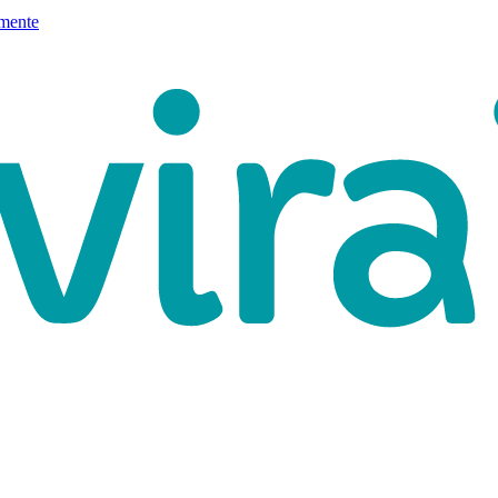
mente