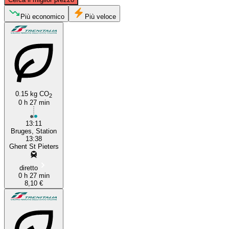
Più economico
Più veloce
Bruges
0.15 kg CO
2
0 h 27 min
Ghent
13:11
Bruges, Station
13:38
Ghent St Pieters
diretto
0 h 27 min
8,10 €