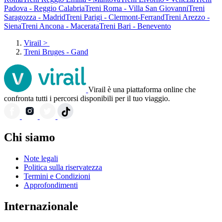
Padova - Reggio Calabria
Treni Roma - Villa San Giovanni
Treni
Saragozza - Madrid
Treni Parigi - Clermont-Ferrand
Treni Arezzo -
Siena
Treni Ancona - Macerata
Treni Bari - Benevento
Virail
>
Treni Bruges - Gand
Virail è una piattaforma online che
confronta tutti i percorsi disponibili per il tuo viaggio.
Chi siamo
Note legali
Politica sulla riservatezza
Termini e Condizioni
Approfondimenti
Internazionale