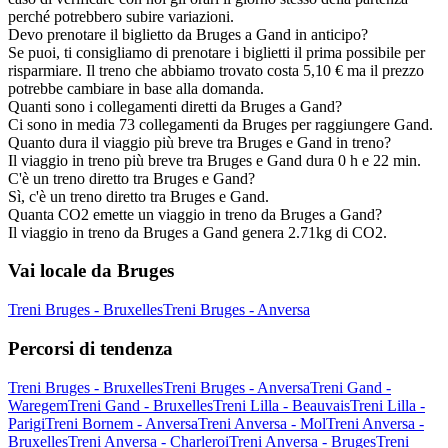
perché potrebbero subire variazioni.
Devo prenotare il biglietto da Bruges a Gand in anticipo?
Se puoi, ti consigliamo di prenotare i biglietti il prima possibile per
risparmiare. Il treno che abbiamo trovato costa 5,10 € ma il prezzo
potrebbe cambiare in base alla domanda.
Quanti sono i collegamenti diretti da Bruges a Gand?
Ci sono in media 73 collegamenti da Bruges per raggiungere Gand.
Quanto dura il viaggio più breve tra Bruges e Gand in treno?
Il viaggio in treno più breve tra Bruges e Gand dura 0 h e 22 min.
C'è un treno diretto tra Bruges e Gand?
Sì, c'è un treno diretto tra Bruges e Gand.
Quanta CO2 emette un viaggio in treno da Bruges a Gand?
Il viaggio in treno da Bruges a Gand genera 2.71kg di CO2.
Vai locale da Bruges
Treni Bruges - Bruxelles
Treni Bruges - Anversa
Percorsi di tendenza
Treni Bruges - Bruxelles
Treni Bruges - Anversa
Treni Gand -
Waregem
Treni Gand - Bruxelles
Treni Lilla - Beauvais
Treni Lilla -
Parigi
Treni Bornem - Anversa
Treni Anversa - Mol
Treni Anversa -
Bruxelles
Treni Anversa - Charleroi
Treni Anversa - Bruges
Treni