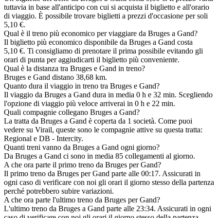
tuttavia in base all'anticipo con cui si acquista il biglietto e all'orario
di viaggio. È possibile trovare biglietti a prezzi d'occasione per soli
5,10 €.
Qual è il treno più economico per viaggiare da Bruges a Gand?
Il biglietto più economico disponibile da Bruges a Gand costa
5,10 €. Ti consigliamo di prenotare il prima possibile evitando gli
orari di punta per aggiudicarti il biglietto più conveniente.
Qual è la distanza tra Bruges e Gand in treno?
Bruges e Gand distano 38,68 km.
Quanto dura il viaggio in treno tra Bruges e Gand?
Il viaggio da Bruges a Gand dura in media 0 h e 32 min. Scegliendo
l'opzione di viaggio più veloce arriverai in 0 h e 22 min.
Quali compagnie collegano Bruges a Gand?
La tratta da Bruges a Gand è coperta da 1 società. Come puoi
vedere su Virail, queste sono le compagnie attive su questa tratta:
Regional e DB - Intercity.
Quanti treni vanno da Bruges a Gand ogni giorno?
Da Bruges a Gand ci sono in media 85 collegamenti al giorno.
A che ora parte il primo treno da Bruges per Gand?
Il primo treno da Bruges per Gand parte alle 00:17. Assicurati in
ogni caso di verificare con noi gli orari il giorno stesso della partenza
perché potrebbero subire variazioni.
A che ora parte l'ultimo treno da Bruges per Gand?
L'ultimo treno da Bruges a Gand parte alle 23:34. Assicurati in ogni
caso di verificare con noi gli orari il giorno stesso della partenza