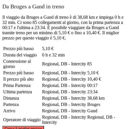
Da Bruges a Gand in treno
Il viaggio da Bruges a Gand di treno è di 38,68 km e impiega 0 h e
32 min. Ci sono 85 collegamenti al giorno, con la prima partenza a
00:17 e l'ultima a 23:34. È possibile viaggiare da Bruges a Gand
tramite treno per un minimo di 5,10 € o fino a 10,40 €. Il miglior
prezzo per questo viaggio è 5,10 €.
Prezzo più basso
5,10 €
Durata del viaggio
0 h e 32 min
Connessione al
Regional, DB - Intercity
85
giorno
Prezzo più basso
Regional, DB - Intercity
5,10 €
Il prezzo più alto
Regional, DB - Intercity
10,40 €
Prima Partenza
Regional, DB - Intercity
00:17
Ultima partenza
Regional, DB - Intercity
23:34
Distanza
Regional, DB - Intercity
38,68 km
Partenza
Regional, DB - Intercity
Bruges
Arrivo
Regional, DB - Intercity
Gand
Regional, DB - Intercity
Regional, DB -
Operatore di viaggio
Intercity
©
CARTO
, ©
OpenStreetMap
contributors
Cerca il miglior prezzo