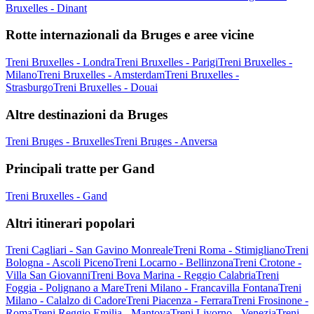
Bruxelles - Dinant
Rotte internazionali da Bruges e aree vicine
Treni Bruxelles - Londra
Treni Bruxelles - Parigi
Treni Bruxelles -
Milano
Treni Bruxelles - Amsterdam
Treni Bruxelles -
Strasburgo
Treni Bruxelles - Douai
Altre destinazioni da Bruges
Treni Bruges - Bruxelles
Treni Bruges - Anversa
Principali tratte per Gand
Treni Bruxelles - Gand
Altri itinerari popolari
Treni Cagliari - San Gavino Monreale
Treni Roma - Stimigliano
Treni
Bologna - Ascoli Piceno
Treni Locarno - Bellinzona
Treni Crotone -
Villa San Giovanni
Treni Bova Marina - Reggio Calabria
Treni
Foggia - Polignano a Mare
Treni Milano - Francavilla Fontana
Treni
Milano - Calalzo di Cadore
Treni Piacenza - Ferrara
Treni Frosinone -
Roma
Treni Reggio Emilia - Mantova
Treni Livorno - Venezia
Treni