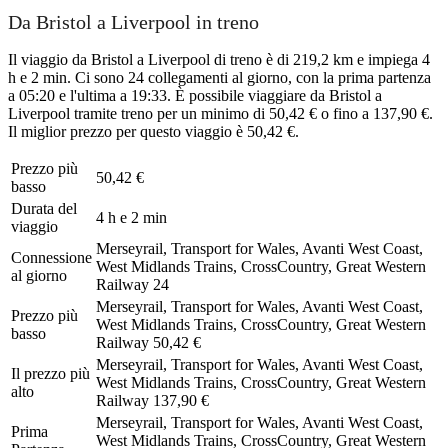
Da Bristol a Liverpool in treno
Il viaggio da Bristol a Liverpool di treno è di 219,2 km e impiega 4
h e 2 min. Ci sono 24 collegamenti al giorno, con la prima partenza
a 05:20 e l'ultima a 19:33. È possibile viaggiare da Bristol a
Liverpool tramite treno per un minimo di 50,42 € o fino a 137,90 €.
Il miglior prezzo per questo viaggio è 50,42 €.
Prezzo più
50,42 €
basso
Durata del
4 h e 2 min
viaggio
Merseyrail, Transport for Wales, Avanti West Coast,
Connessione
West Midlands Trains, CrossCountry, Great Western
al giorno
Railway
24
Merseyrail, Transport for Wales, Avanti West Coast,
Prezzo più
West Midlands Trains, CrossCountry, Great Western
basso
Railway
50,42 €
Merseyrail, Transport for Wales, Avanti West Coast,
Il prezzo più
West Midlands Trains, CrossCountry, Great Western
alto
Railway
137,90 €
Merseyrail, Transport for Wales, Avanti West Coast,
Prima
West Midlands Trains, CrossCountry, Great Western