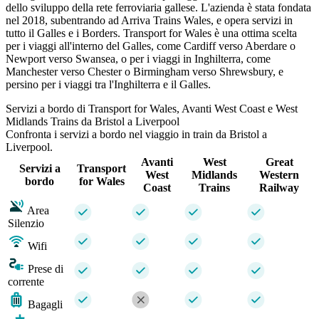
dello sviluppo della rete ferroviaria gallese. L'azienda è stata fondata
nel 2018, subentrando ad Arriva Trains Wales, e opera servizi in
tutto il Galles e i Borders. Transport for Wales è una ottima scelta
per i viaggi all'interno del Galles, come Cardiff verso Aberdare o
Newport verso Swansea, o per i viaggi in Inghilterra, come
Manchester verso Chester o Birmingham verso Shrewsbury, e
persino per i viaggi tra l'Inghilterra e il Galles.
Servizi a bordo di Transport for Wales, Avanti West Coast e West
Midlands Trains da Bristol a Liverpool
Confronta i servizi a bordo nel viaggio in train da Bristol a
Liverpool.
Avanti
West
Great
Servizi a
Transport
West
Midlands
Western
bordo
for Wales
Coast
Trains
Railway
Area
Silenzio
Wifi
Prese di
corrente
Bagagli