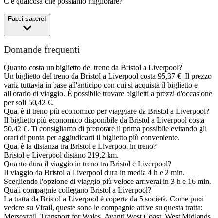
C'è qualcosa che possiamo migliorare?
Facci sapere!
Domande frequenti
Quanto costa un biglietto del treno da Bristol a Liverpool?
Un biglietto del treno da Bristol a Liverpool costa 95,37 €. Il prezzo
varia tuttavia in base all'anticipo con cui si acquista il biglietto e
all'orario di viaggio. È possibile trovare biglietti a prezzi d'occasione
per soli 50,42 €.
Qual è il treno più economico per viaggiare da Bristol a Liverpool?
Il biglietto più economico disponibile da Bristol a Liverpool costa
50,42 €. Ti consigliamo di prenotare il prima possibile evitando gli
orari di punta per aggiudicarti il biglietto più conveniente.
Qual è la distanza tra Bristol e Liverpool in treno?
Bristol e Liverpool distano 219,2 km.
Quanto dura il viaggio in treno tra Bristol e Liverpool?
Il viaggio da Bristol a Liverpool dura in media 4 h e 2 min.
Scegliendo l'opzione di viaggio più veloce arriverai in 3 h e 16 min.
Quali compagnie collegano Bristol a Liverpool?
La tratta da Bristol a Liverpool è coperta da 5 società. Come puoi
vedere su Virail, queste sono le compagnie attive su questa tratta:
Merseyrail, Transport for Wales, Avanti West Coast, West Midlands