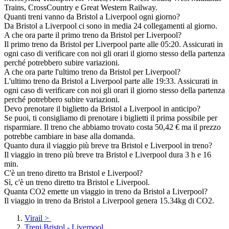
Trains, CrossCountry e Great Western Railway.
Quanti treni vanno da Bristol a Liverpool ogni giorno?
Da Bristol a Liverpool ci sono in media 24 collegamenti al giorno.
A che ora parte il primo treno da Bristol per Liverpool?
Il primo treno da Bristol per Liverpool parte alle 05:20. Assicurati in
ogni caso di verificare con noi gli orari il giorno stesso della partenza
perché potrebbero subire variazioni.
A che ora parte l'ultimo treno da Bristol per Liverpool?
L'ultimo treno da Bristol a Liverpool parte alle 19:33. Assicurati in
ogni caso di verificare con noi gli orari il giorno stesso della partenza
perché potrebbero subire variazioni.
Devo prenotare il biglietto da Bristol a Liverpool in anticipo?
Se puoi, ti consigliamo di prenotare i biglietti il prima possibile per
risparmiare. Il treno che abbiamo trovato costa 50,42 € ma il prezzo
potrebbe cambiare in base alla domanda.
Quanto dura il viaggio più breve tra Bristol e Liverpool in treno?
Il viaggio in treno più breve tra Bristol e Liverpool dura 3 h e 16
min.
C'è un treno diretto tra Bristol e Liverpool?
Sì, c'è un treno diretto tra Bristol e Liverpool.
Quanta CO2 emette un viaggio in treno da Bristol a Liverpool?
Il viaggio in treno da Bristol a Liverpool genera 15.34kg di CO2.
Virail
>
Treni Bristol - Liverpool